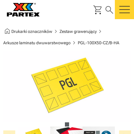
shopping_cart
search
m
home
chevron_right
chevron_right
Drukarki oznaczników
Zestaw grawerujący
chevron_right
Arkusze laminatu dwuwarstwowego
PGL-100X50-CZ/B-HA