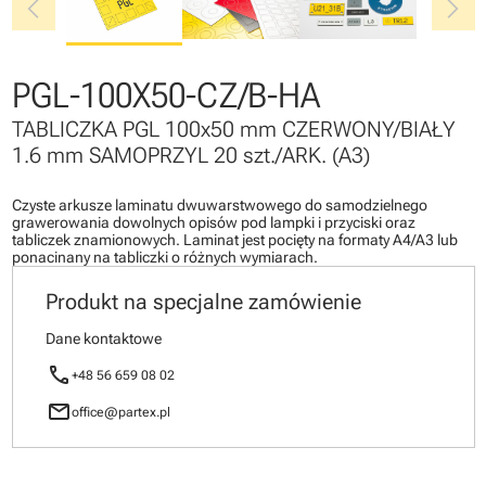
chevron_left
chevron_right
PGL-100X50-CZ/B-HA
TABLICZKA PGL 100x50 mm CZERWONY/BIAŁY
1.6 mm SAMOPRZYL 20 szt./ARK. (A3)
Czyste arkusze laminatu dwuwarstwowego do samodzielnego
grawerowania dowolnych opisów pod lampki i przyciski oraz
tabliczek znamionowych. Laminat jest pocięty na formaty A4/A3 lub
ponacinany na tabliczki o różnych wymiarach.
Produkt na specjalne zamówienie
Dane kontaktowe
call
+48 56 659 08 02
mail
office@partex.pl