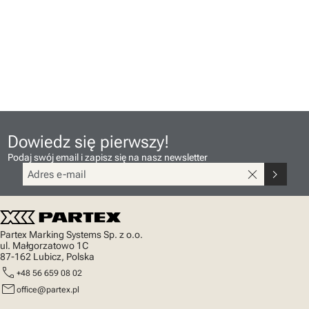
Dowiedz się pierwszy!
Podaj swój email i zapisz się na nasz newsletter
close
chevron_right
Partex Marking Systems Sp. z o.o.
ul. Małgorzatowo 1C
87-162 Lubicz, Polska
call
+48 56 659 08 02
mail
office@partex.pl