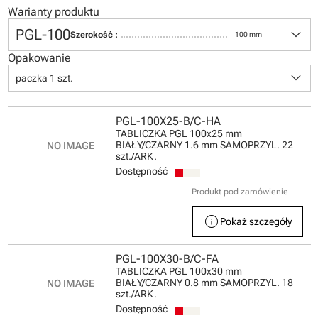
Warianty produktu
keyboard_arrow_down
PGL-100
Szerokość :
100 mm
Opakowanie
keyboard_arrow_down
paczka 1 szt.
PGL-100X25-B/C-HA
TABLICZKA PGL 100x25 mm
BIAŁY/CZARNY 1.6 mm SAMOPRZYL. 22
szt./ARK.
Dostępność
Produkt pod zamówienie
info
Pokaż szczegóły
PGL-100X30-B/C-FA
TABLICZKA PGL 100x30 mm
BIAŁY/CZARNY 0.8 mm SAMOPRZYL. 18
szt./ARK.
Dostępność