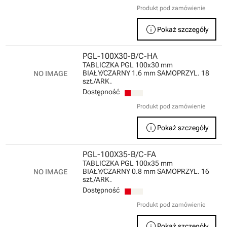
Produkt pod zamówienie
info
Pokaż szczegóły
PGL-100X30-B/C-HA
TABLICZKA PGL 100x30 mm
BIAŁY/CZARNY 1.6 mm SAMOPRZYL. 18
szt./ARK.
Dostępność
Produkt pod zamówienie
info
Pokaż szczegóły
PGL-100X35-B/C-FA
TABLICZKA PGL 100x35 mm
BIAŁY/CZARNY 0.8 mm SAMOPRZYL. 16
szt./ARK.
Dostępność
Produkt pod zamówienie
info
Pokaż szczegóły