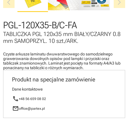
chevron_left
chevron_right
PGL-120X35-B/C-FA
TABLICZKA PGL 120x35 mm BIAŁY/CZARNY 0.8
mm SAMOPRZYL. 10 szt./ARK.
Czyste arkusze laminatu dwuwarstwowego do samodzielnego
grawerowania dowolnych opisów pod lampki i przyciski oraz
tabliczek znamionowych. Laminat jest pocięty na formaty A4/A3 lub
ponacinany na tabliczki o różnych wymiarach.
Produkt na specjalne zamówienie
Dane kontaktowe
call
+48 56 659 08 02
mail
office@partex.pl