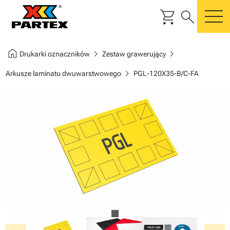
shopping_cart
search
m
home
chevron_right
chevron_right
Drukarki oznaczników
Zestaw grawerujący
chevron_right
Arkusze laminatu dwuwarstwowego
PGL-120X35-B/C-FA