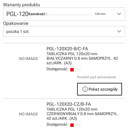
Warianty produktu
keyboard_arrow_down
PGL-120
Szerokość :
120 mm
Opakowanie
keyboard_arrow_down
paczka 1 szt.
PGL-120X20-B/C-FA
TABLICZKA PGL 120x20 mm
BIAŁY/CZARNY 0.8 mm SAMOPRZYL. 42
szt./ARK. (A3)
Dostępność
Produkt pod zamówienie
info
Pokaż szczegóły
PGL-120X20-CZ/B-FA
TABLICZKA PGL 120x20 mm
CZERWONY/BIAŁY 0.8 mm SAMOPRZYL.
42 szt./ARK. (A3)
Dostępność