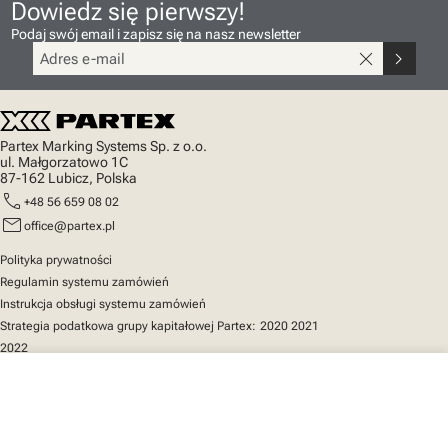
Dowiedz się pierwszy!
Podaj swój email i zapisz się na nasz newsletter
close
chevron_right
Partex Marking Systems Sp. z o.o.
ul. Małgorzatowo 1C
87-162 Lubicz, Polska
call
+48 56 659 08 02
mail
office@partex.pl
Polityka prywatności
Regulamin systemu zamówień
Instrukcja obsługi systemu zamówień
Strategia podatkowa grupy kapitałowej Partex:
2020
2021
2022
close
Twój koszyk
Szybki dostęp
Katalog produktów