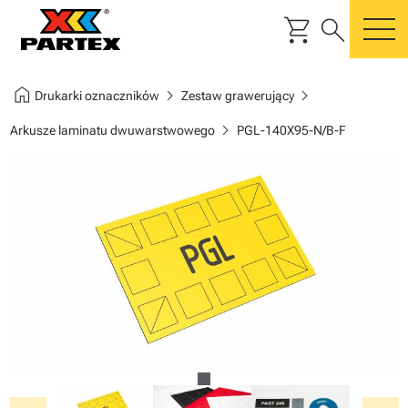
shopping_cart
search
m
home
chevron_right
chevron_right
Drukarki oznaczników
Zestaw grawerujący
chevron_right
Arkusze laminatu dwuwarstwowego
PGL-140X95-N/B-F