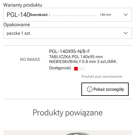
Warianty produktu
keyboard_arrow_down
PGL-140
Szerokość :
140 mm
Opakowanie
keyboard_arrow_down
paczka 1 szt.
PGL-140X95-N/B-F
TABLICZKA PGL 140x95 mm
NIEBIESKI/BIAŁY 0.8 mm 3 szt./ARK.
Dostępność
Produkt pod zamówienie
info
Pokaż szczegóły
Produkty powiązane