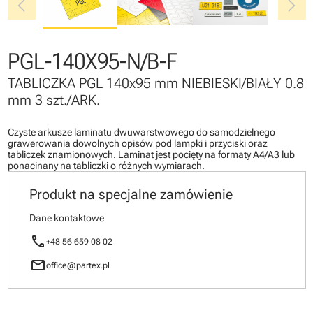
chevron_left
chevron_right
PGL-140X95-N/B-F
TABLICZKA PGL 140x95 mm NIEBIESKI/BIAŁY 0.8
mm 3 szt./ARK.
Czyste arkusze laminatu dwuwarstwowego do samodzielnego
grawerowania dowolnych opisów pod lampki i przyciski oraz
tabliczek znamionowych. Laminat jest pocięty na formaty A4/A3 lub
ponacinany na tabliczki o różnych wymiarach.
Produkt na specjalne zamówienie
Dane kontaktowe
call
+48 56 659 08 02
mail
office@partex.pl