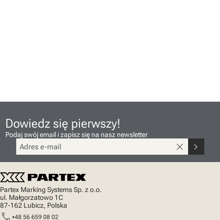
Dowiedz się pierwszy!
Podaj swój email i zapisz się na nasz newsletter
close
chevron_right
Partex Marking Systems Sp. z o.o.
ul. Małgorzatowo 1C
87-162 Lubicz, Polska
call
+48 56 659 08 02