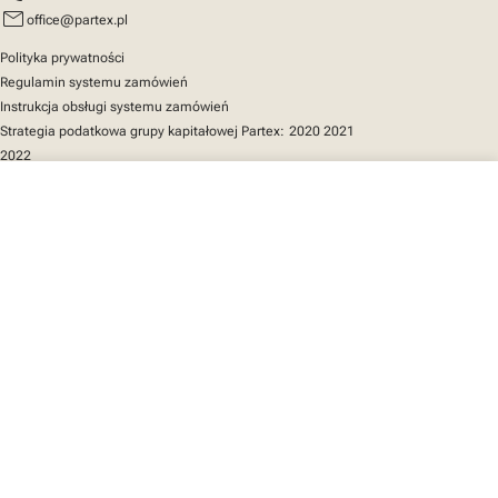
mail
office@partex.pl
Polityka prywatności
Regulamin systemu zamówień
Instrukcja obsługi systemu zamówień
Strategia podatkowa grupy kapitałowej Partex:
2020
2021
2022
close
Twój koszyk
Szybki dostęp
Katalog produktów
MarkOnline
Aktualności
Wsparcie
O nas
Twój koszyk jest pusty
Znajdź nas
LinkedIn
Facebook
Instagram