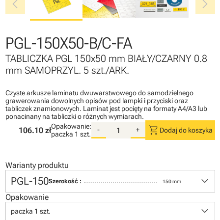
chevron_left
chevron_right
PGL-150X50-B/C-FA
TABLICZKA PGL 150x50 mm BIAŁY/CZARNY 0.8
mm SAMOPRZYL. 5 szt./ARK.
Czyste arkusze laminatu dwuwarstwowego do samodzielnego
grawerowania dowolnych opisów pod lampki i przyciski oraz
tabliczek znamionowych. Laminat jest pocięty na formaty A4/A3 lub
ponacinany na tabliczki o różnych wymiarach.
Opakowanie:
shopping_cart
106.10 zł
-
+
Dodaj do koszyka
paczka
1 szt.
Warianty produktu
keyboard_arrow_down
PGL-150
Szerokość :
150 mm
Opakowanie
keyboard_arrow_down
paczka 1 szt.