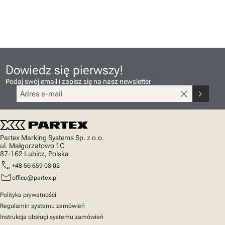
Dowiedz się pierwszy!
Podaj swój email i zapisz się na nasz newsletter
close
chevron_right
Partex Marking Systems Sp. z o.o.
ul. Małgorzatowo 1C
87-162 Lubicz, Polska
call
+48 56 659 08 02
mail
office@partex.pl
Polityka prywatności
Regulamin systemu zamówień
Instrukcja obsługi systemu zamówień