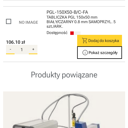
PGL-150X50-B/C-FA
TABLICZKA PGL 150x50 mm
BIAŁY/CZARNY 0.8 mm SAMOPRZYL. 5
szt./ARK.
Dostępność
shopping_cart
Dodaj do koszyka
106.10 zł
-
+
info
Pokaż szczegóły
Produkty powiązane