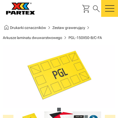
shopping_cart
search
m
home
chevron_right
chevron_right
Drukarki oznaczników
Zestaw grawerujący
chevron_right
Arkusze laminatu dwuwarstwowego
PGL-150X50-B/C-FA