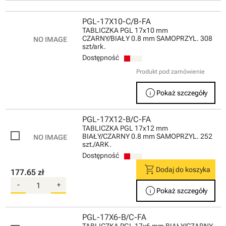
PGL-17X10-C/B-FA
TABLICZKA PGL 17x10 mm
CZARNY/BIAŁY 0.8 mm SAMOPRZYL. 308
szt/ark.
Dostępność
Produkt pod zamówienie
info
Pokaż szczegóły
PGL-17X12-B/C-FA
TABLICZKA PGL 17x12 mm
BIAŁY/CZARNY 0.8 mm SAMOPRZYL. 252
szt./ARK.
Dostępność
shopping_cart
Dodaj do koszyka
177.65 zł
-
+
info
Pokaż szczegóły
PGL-17X6-B/C-FA