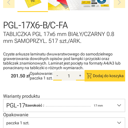
chevron_left
chevron_right
PGL-17X6-B/C-FA
TABLICZKA PGL 17x6 mm BIAŁY/CZARNY 0.8
mm SAMOPRZYL. 517 szt./ARK.
Czyste arkusze laminatu dwuwarstwowego do samodzielnego
grawerowania dowolnych opisów pod lampki i przyciski oraz
tabliczek znamionowych. Laminat jest pocięty na formaty A4/A3 lub
ponacinany na tabliczki o różnych wymiarach.
Opakowanie:
shopping_cart
201.50 zł
-
+
Dodaj do koszyka
paczka
1 szt.
Warianty produktu
keyboard_arrow_down
PGL-17
Szerokość :
17 mm
Opakowanie
keyboard_arrow_down
paczka 1 szt.