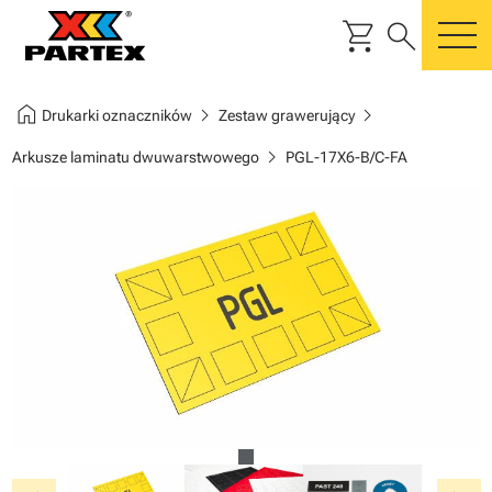
shopping_cart
search
m
home
chevron_right
chevron_right
Drukarki oznaczników
Zestaw grawerujący
chevron_right
Arkusze laminatu dwuwarstwowego
PGL-17X6-B/C-FA