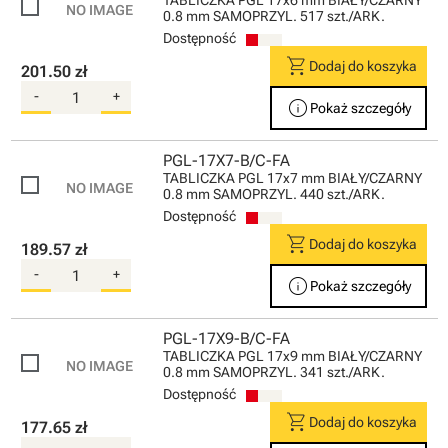
TABLICZKA PGL 17x6 mm BIAŁY/CZARNY
0.8 mm SAMOPRZYL. 517 szt./ARK.
Dostępność
shopping_cart
Dodaj do koszyka
201.50 zł
-
+
info
Pokaż szczegóły
PGL-17X7-B/C-FA
TABLICZKA PGL 17x7 mm BIAŁY/CZARNY
0.8 mm SAMOPRZYL. 440 szt./ARK.
Dostępność
shopping_cart
Dodaj do koszyka
189.57 zł
-
+
info
Pokaż szczegóły
PGL-17X9-B/C-FA
TABLICZKA PGL 17x9 mm BIAŁY/CZARNY
0.8 mm SAMOPRZYL. 341 szt./ARK.
Dostępność
shopping_cart
Dodaj do koszyka
177.65 zł