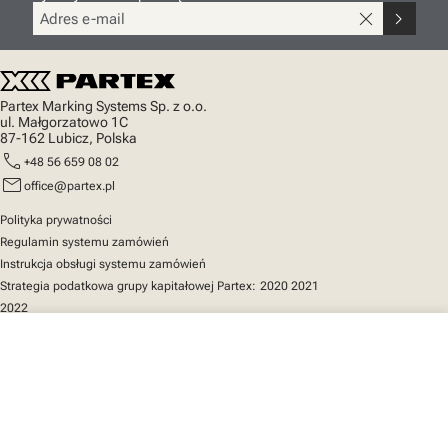
close
chevron_right
Partex Marking Systems Sp. z o.o.
ul. Małgorzatowo 1C
87-162 Lubicz, Polska
call
+48 56 659 08 02
mail
office@partex.pl
Polityka prywatności
Regulamin systemu zamówień
Instrukcja obsługi systemu zamówień
Strategia podatkowa grupy kapitałowej Partex:
2020
2021
2022
close
Twój koszyk
Szybki dostęp
Katalog produktów
MarkOnline
Aktualności