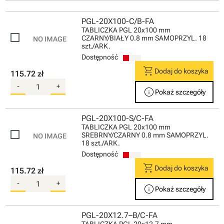
PGL-20X100-C/B-FA
TABLICZKA PGL 20x100 mm
CZARNY/BIAŁY 0.8 mm SAMOPRZYL. 18
szt./ARK.
Dostępność
shopping_cart
Dodaj do koszyka
115.72 zł
-
+
info
Pokaż szczegóły
PGL-20X100-S/C-FA
TABLICZKA PGL 20x100 mm
SREBRNY/CZARNY 0.8 mm SAMOPRZYL.
18 szt./ARK.
Dostępność
shopping_cart
Dodaj do koszyka
115.72 zł
-
+
info
Pokaż szczegóły
PGL-20X12.7–B/C-FA