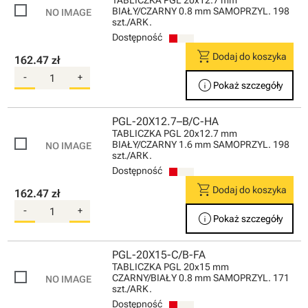
TABLICZKA PGL 20x12.7 mm
BIAŁY/CZARNY 0.8 mm SAMOPRZYL. 198
szt./ARK.
Dostępność
shopping_cart
Dodaj do koszyka
162.47 zł
-
+
info
Pokaż szczegóły
PGL-20X12.7–B/C-HA
TABLICZKA PGL 20x12.7 mm
BIAŁY/CZARNY 1.6 mm SAMOPRZYL. 198
szt./ARK.
Dostępność
shopping_cart
Dodaj do koszyka
162.47 zł
-
+
info
Pokaż szczegóły
PGL-20X15-C/B-FA
TABLICZKA PGL 20x15 mm
CZARNY/BIAŁY 0.8 mm SAMOPRZYL. 171
szt./ARK.
Dostępność