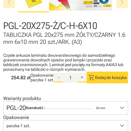
chevron_left
chevron_right
PGL-20X275-Ż/C-H-6X10
TABLICZKA PGL 20x275 mm ŻÓŁTY/CZARNY 1.6
mm 6x10 mm 20 szt./ARK. (A3)
Czyste arkusze laminatu dwuwarstwowego do samodzielnego
grawerowania dowolnych opisów pod lampki i przyciski oraz
tabliczek znamionowych. Laminat jest pocięty na formaty A4/A3 lub
ponacinany na tabliczki o różnych wymiarach.
Opakowanie:
shopping_cart
254.82 zł
-
+
Dodaj do koszyka
paczka
1 szt.
Warianty produktu
keyboard_arrow_down
PGL-20
Szerokość :
20 mm
Opakowanie
keyboard_arrow_down
paczka 1 szt.