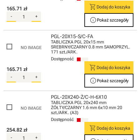
shopping_cart
Dodaj do koszyka
165.71 zł
-
+
info
Pokaż szczegóły
PGL-20X15-S/C-FA
TABLICZKA PGL 20x15 mm
SREBRNY/CZARNY 0.8 mm SAMOPRZYL.
171 szt./ARK.
Dostępność
shopping_cart
Dodaj do koszyka
165.71 zł
-
+
info
Pokaż szczegóły
PGL-20X240-Ż/C-H-6X10
TABLICZKA PGL 20x240 mm
ŻÓŁTY/CZARNY 1.6 mm 6x10 mm 20
szt./ARK. (A3)
Dostępność
shopping_cart
Dodaj do koszyka
254.82 zł
-
+