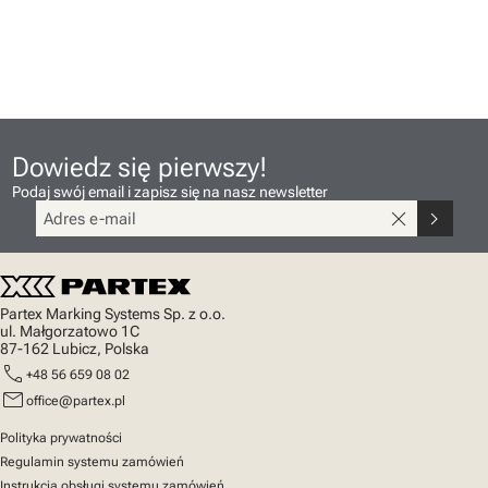
Dowiedz się pierwszy!
Podaj swój email i zapisz się na nasz newsletter
close
chevron_right
Partex Marking Systems Sp. z o.o.
ul. Małgorzatowo 1C
87-162 Lubicz, Polska
call
+48 56 659 08 02
mail
office@partex.pl
Polityka prywatności
Regulamin systemu zamówień
Instrukcja obsługi systemu zamówień