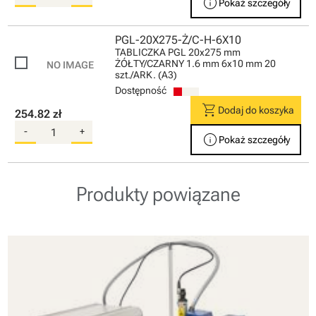
info
Pokaż szczegóły
PGL-20X275-Ż/C-H-6X10
TABLICZKA PGL 20x275 mm
ŻÓŁTY/CZARNY 1.6 mm 6x10 mm 20
szt./ARK. (A3)
Dostępność
shopping_cart
Dodaj do koszyka
254.82 zł
-
+
info
Pokaż szczegóły
Produkty powiązane