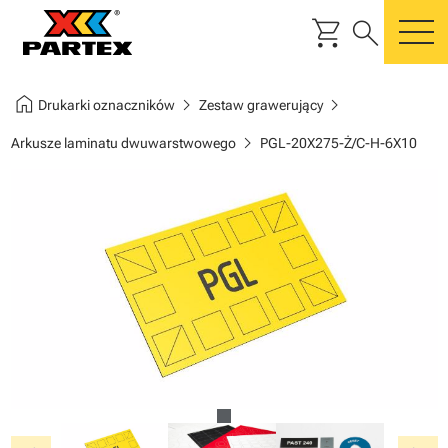
shopping_cart
search
m
home
chevron_right
chevron_right
Drukarki oznaczników
Zestaw grawerujący
chevron_right
Arkusze laminatu dwuwarstwowego
PGL-20X275-Ż/C-H-6X10