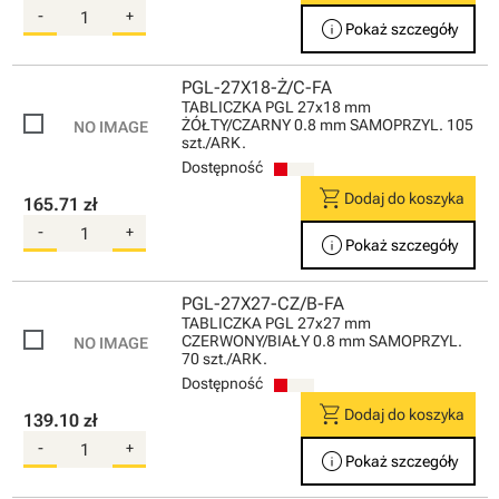
-
+
info
Pokaż szczegóły
PGL-27X18-Ż/C-FA
TABLICZKA PGL 27x18 mm
ŻÓŁTY/CZARNY 0.8 mm SAMOPRZYL. 105
szt./ARK.
Dostępność
shopping_cart
Dodaj do koszyka
165.71 zł
-
+
info
Pokaż szczegóły
PGL-27X27-CZ/B-FA
TABLICZKA PGL 27x27 mm
CZERWONY/BIAŁY 0.8 mm SAMOPRZYL.
70 szt./ARK.
Dostępność
shopping_cart
Dodaj do koszyka
139.10 zł
-
+
info
Pokaż szczegóły