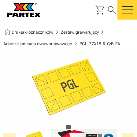
shopping_cart
search
m
home
chevron_right
chevron_right
Drukarki oznaczników
Zestaw grawerujący
chevron_right
Arkusze laminatu dwuwarstwowego
PGL-27X18-R-C/B-FA