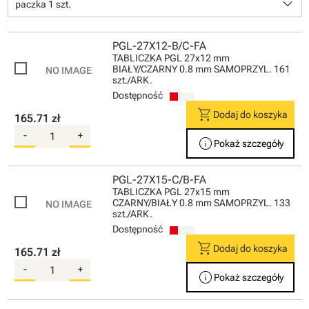
keyboard_arrow_down
paczka 1 szt.
PGL-27X12-B/C-FA
TABLICZKA PGL 27x12 mm
BIAŁY/CZARNY 0.8 mm SAMOPRZYL. 161
szt./ARK.
Dostępność
shopping_cart
Dodaj do koszyka
165.71 zł
-
+
info
Pokaż szczegóły
PGL-27X15-C/B-FA
TABLICZKA PGL 27x15 mm
CZARNY/BIAŁY 0.8 mm SAMOPRZYL. 133
szt./ARK.
Dostępność
shopping_cart
Dodaj do koszyka
165.71 zł
-
+
info
Pokaż szczegóły