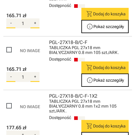
Dostępność
shopping_cart
Dodaj do koszyka
165.71 zł
-
+
info
Pokaż szczegóły
PGL-27X18-B/C-F
TABLICZKA PGL 27x18 mm
BIAŁY/CZARNY 0.8 mm 105 szt./ARK.
Dostępność
shopping_cart
Dodaj do koszyka
165.71 zł
-
+
info
Pokaż szczegóły
PGL-27X18-B/C-F-1X2
TABLICZKA PGL 27x18 mm
BIAŁY/CZARNY 0.8 mm 1x2 mm 105
szt./ARK.
Dostępność
shopping_cart
Dodaj do koszyka
177.65 zł