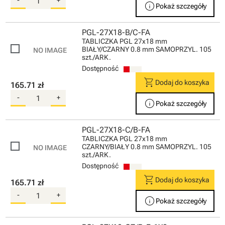
-
+
info
Pokaż szczegóły
PGL-27X18-B/C-FA
TABLICZKA PGL 27x18 mm
BIAŁY/CZARNY 0.8 mm SAMOPRZYL. 105
szt./ARK.
Dostępność
shopping_cart
Dodaj do koszyka
165.71 zł
-
+
info
Pokaż szczegóły
PGL-27X18-C/B-FA
TABLICZKA PGL 27x18 mm
CZARNY/BIAŁY 0.8 mm SAMOPRZYL. 105
szt./ARK.
Dostępność
shopping_cart
Dodaj do koszyka
165.71 zł
-
+
info
Pokaż szczegóły