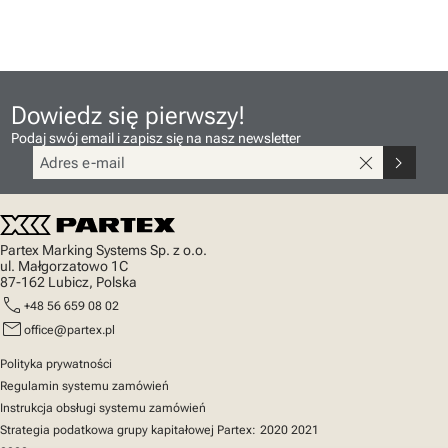
Dowiedz się pierwszy!
Podaj swój email i zapisz się na nasz newsletter
close
chevron_right
Partex Marking Systems Sp. z o.o.
ul. Małgorzatowo 1C
87-162 Lubicz, Polska
call
+48 56 659 08 02
mail
office@partex.pl
Polityka prywatności
Regulamin systemu zamówień
Instrukcja obsługi systemu zamówień
Strategia podatkowa grupy kapitałowej Partex:
2020
2021