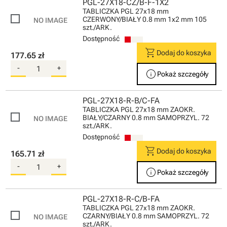
PGL-27X18-CZ/B-F-1X2
TABLICZKA PGL 27x18 mm
CZERWONY/BIAŁY 0.8 mm 1x2 mm 105
szt./ARK.
Dostępność
shopping_cart
Dodaj do koszyka
177.65 zł
-
+
info
Pokaż szczegóły
PGL-27X18-R-B/C-FA
TABLICZKA PGL 27x18 mm ZAOKR.
BIAŁY/CZARNY 0.8 mm SAMOPRZYL. 72
szt./ARK.
Dostępność
shopping_cart
Dodaj do koszyka
165.71 zł
-
+
info
Pokaż szczegóły
PGL-27X18-R-C/B-FA
TABLICZKA PGL 27x18 mm ZAOKR.
CZARNY/BIAŁY 0.8 mm SAMOPRZYL. 72
szt./ARK.