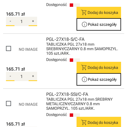
Dostępność
shopping_cart
Dodaj do koszyka
165.71 zł
-
+
info
Pokaż szczegóły
PGL-27X18-S/C-FA
TABLICZKA PGL 27x18 mm
SREBRNY/CZARNY 0.8 mm SAMOPRZYL.
105 szt./ARK.
Dostępność
shopping_cart
Dodaj do koszyka
165.71 zł
-
+
info
Pokaż szczegóły
PGL-27X18-SSI/C-FA
TABLICZKA PGL 27x18 mm SREBRNY
METALICZNY/CZARNY 0.8 mm
SAMOPRZYL. 105 szt./ARK.
Dostępność
shopping_cart
Dodaj do koszyka
165.71 zł