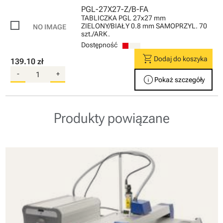
PGL-27X27-Z/B-FA
TABLICZKA PGL 27x27 mm
ZIELONY/BIAŁY 0.8 mm SAMOPRZYL. 70
szt./ARK.
Dostępność
shopping_cart
Dodaj do koszyka
139.10 zł
-
+
info
Pokaż szczegóły
Produkty powiązane