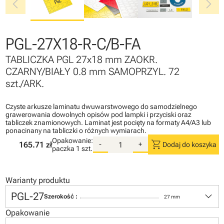
chevron_left
chevron_right
PGL-27X18-R-C/B-FA
TABLICZKA PGL 27x18 mm ZAOKR.
CZARNY/BIAŁY 0.8 mm SAMOPRZYL. 72
szt./ARK.
Czyste arkusze laminatu dwuwarstwowego do samodzielnego
grawerowania dowolnych opisów pod lampki i przyciski oraz
tabliczek znamionowych. Laminat jest pocięty na formaty A4/A3 lub
ponacinany na tabliczki o różnych wymiarach.
Opakowanie:
shopping_cart
165.71 zł
-
+
Dodaj do koszyka
paczka
1 szt.
Warianty produktu
keyboard_arrow_down
PGL-27
Szerokość :
27 mm
Opakowanie