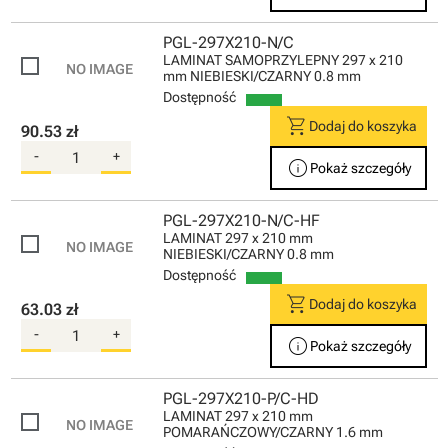
PGL-297X210-N/C
LAMINAT SAMOPRZYLEPNY 297 x 210
mm NIEBIESKI/CZARNY 0.8 mm
Dostępność
shopping_cart
Dodaj do koszyka
90.53 zł
-
+
info
Pokaż szczegóły
PGL-297X210-N/C-HF
LAMINAT 297 x 210 mm
NIEBIESKI/CZARNY 0.8 mm
Dostępność
shopping_cart
Dodaj do koszyka
63.03 zł
-
+
info
Pokaż szczegóły
PGL-297X210-P/C-HD
LAMINAT 297 x 210 mm
POMARAŃCZOWY/CZARNY 1.6 mm