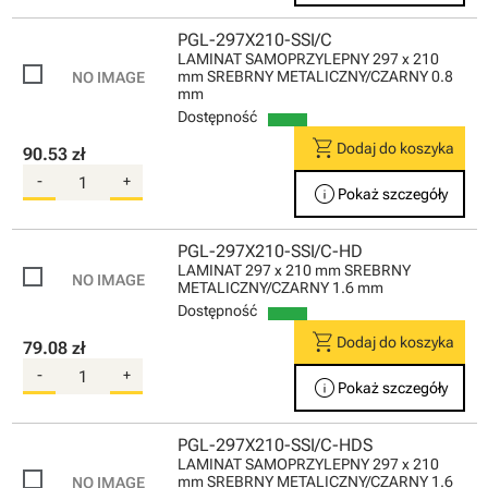
PGL-297X210-SSI/C
LAMINAT SAMOPRZYLEPNY 297 x 210
mm SREBRNY METALICZNY/CZARNY 0.8
mm
Dostępność
shopping_cart
Dodaj do koszyka
90.53 zł
-
+
info
Pokaż szczegóły
PGL-297X210-SSI/C-HD
LAMINAT 297 x 210 mm SREBRNY
METALICZNY/CZARNY 1.6 mm
Dostępność
shopping_cart
Dodaj do koszyka
79.08 zł
-
+
info
Pokaż szczegóły
PGL-297X210-SSI/C-HDS
LAMINAT SAMOPRZYLEPNY 297 x 210
mm SREBRNY METALICZNY/CZARNY 1.6