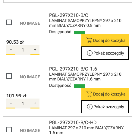
PGL-297X210-B/C
LAMINAT SAMOPRZYLEPNY 297 x 210
mm BIAŁY/CZARNY 0.8 mm
Dostępność
shopping_cart
Dodaj do koszyka
90.53 zł
-
+
info
Pokaż szczegóły
PGL-297X210-B/C-1.6
LAMINAT SAMOPRZYLEPNY 297 x 210
mm BIAŁY/CZARNY 1.6 mm
Dostępność
shopping_cart
Dodaj do koszyka
101.99 zł
-
+
info
Pokaż szczegóły
PGL-297X210-B/C-HD
LAMINAT 297 x 210 mm BIAŁY/CZARNY
1.6 mm