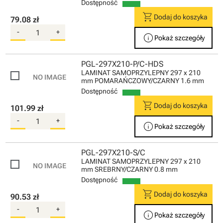
Dostępność
shopping_cart
Dodaj do koszyka
79.08 zł
-
+
info
Pokaż szczegóły
PGL-297X210-P/C-HDS
LAMINAT SAMOPRZYLEPNY 297 x 210
mm POMARAŃCZOWY/CZARNY 1.6 mm
Dostępność
shopping_cart
Dodaj do koszyka
101.99 zł
-
+
info
Pokaż szczegóły
PGL-297X210-S/C
LAMINAT SAMOPRZYLEPNY 297 x 210
mm SREBRNY/CZARNY 0.8 mm
Dostępność
shopping_cart
Dodaj do koszyka
90.53 zł
-
+
info
Pokaż szczegóły