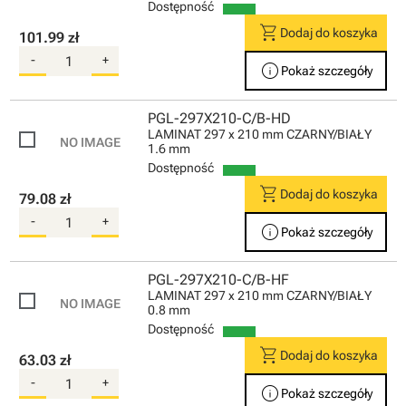
Dostępność
shopping_cart
Dodaj do koszyka
101.99 zł
-
+
info
Pokaż szczegóły
PGL-297X210-C/B-HD
LAMINAT 297 x 210 mm CZARNY/BIAŁY
1.6 mm
Dostępność
shopping_cart
Dodaj do koszyka
79.08 zł
-
+
info
Pokaż szczegóły
PGL-297X210-C/B-HF
LAMINAT 297 x 210 mm CZARNY/BIAŁY
0.8 mm
Dostępność
shopping_cart
Dodaj do koszyka
63.03 zł
-
+
info
Pokaż szczegóły