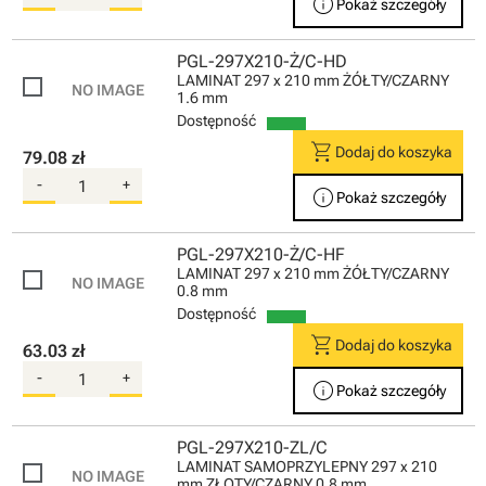
info
Pokaż szczegóły
PGL-297X210-Ż/C-HD
LAMINAT 297 x 210 mm ŻÓŁTY/CZARNY
1.6 mm
Dostępność
shopping_cart
Dodaj do koszyka
79.08 zł
-
+
info
Pokaż szczegóły
PGL-297X210-Ż/C-HF
LAMINAT 297 x 210 mm ŻÓŁTY/CZARNY
0.8 mm
Dostępność
shopping_cart
Dodaj do koszyka
63.03 zł
-
+
info
Pokaż szczegóły
PGL-297X210-ZL/C
LAMINAT SAMOPRZYLEPNY 297 x 210
mm ZŁOTY/CZARNY 0.8 mm