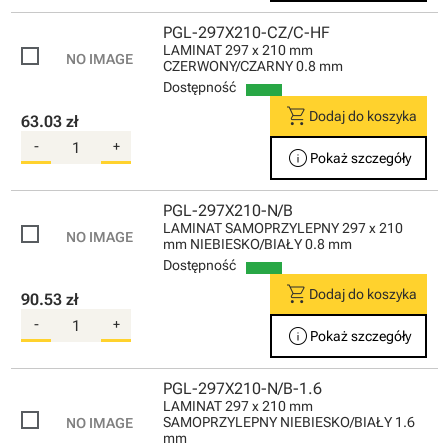
PGL-297X210-CZ/C-HF
LAMINAT 297 x 210 mm
CZERWONY/CZARNY 0.8 mm
Dostępność
shopping_cart
Dodaj do koszyka
63.03 zł
-
+
info
Pokaż szczegóły
PGL-297X210-N/B
LAMINAT SAMOPRZYLEPNY 297 x 210
mm NIEBIESKO/BIAŁY 0.8 mm
Dostępność
shopping_cart
Dodaj do koszyka
90.53 zł
-
+
info
Pokaż szczegóły
PGL-297X210-N/B-1.6
LAMINAT 297 x 210 mm
SAMOPRZYLEPNY NIEBIESKO/BIAŁY 1.6
mm