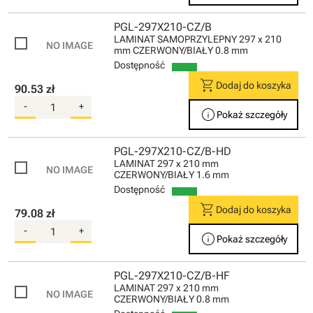
PGL-297X210-CZ/B
LAMINAT SAMOPRZYLEPNY 297 x 210
mm CZERWONY/BIAŁY 0.8 mm
Dostępność
shopping_cart
Dodaj do koszyka
90.53 zł
-
+
info
Pokaż szczegóły
PGL-297X210-CZ/B-HD
LAMINAT 297 x 210 mm
CZERWONY/BIAŁY 1.6 mm
Dostępność
shopping_cart
Dodaj do koszyka
79.08 zł
-
+
info
Pokaż szczegóły
PGL-297X210-CZ/B-HF
LAMINAT 297 x 210 mm
CZERWONY/BIAŁY 0.8 mm