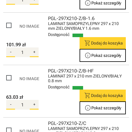
info
Pokaż szczegóły
PGL-297X210-Z/B-1.6
LAMINAT SAMOPRZYLEPNY 297 x 210
mm ZIELONY/BIAŁY 1.6 mm
Dostępność
shopping_cart
Dodaj do koszyka
101.99 zł
-
+
info
Pokaż szczegóły
PGL-297X210-Z/B-HF
LAMINAT 297 x 210 mm ZIELONY/BIAŁY
0.8 mm
Dostępność
shopping_cart
Dodaj do koszyka
63.03 zł
-
+
info
Pokaż szczegóły
PGL-297X210-Z/C
LAMINAT SAMOPRZYLEPNY 297 x 210