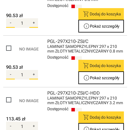
Dostępność
shopping_cart
Dodaj do koszyka
90.53 zł
-
+
info
Pokaż szczegóły
PGL-297X210-ZSI/C
LAMINAT SAMOPRZYLEPNY 297 x 210
mm ZŁOTY METALICZNY/CZARNY 0.8 mm
Dostępność
shopping_cart
Dodaj do koszyka
90.53 zł
-
+
info
Pokaż szczegóły
PGL-297X210-ZSI/C-HDD
LAMINAT SAMOPRZYLEPNY 297 x 210
mm ZŁOTY METALICZNY/CZARNY 3.2 mm
Dostępność
shopping_cart
Dodaj do koszyka
113.45 zł
-
+
info
Pokaż szczegóły