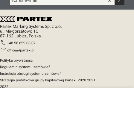
close
chevron_right
Partex Marking Systems Sp. z o.o.
ul. Małgorzatowo 1C
87-162 Lubicz, Polska
call
+48 56 659 08 02
mail
office@partex.pl
Polityka prywatności
Regulamin systemu zamówień
Instrukcja obsługi systemu zamówień
Strategia podatkowa grupy kapitałowej Partex:
2020
2021
2022
close
Twój koszyk
Szybki dostęp
Katalog produktów
MarkOnline
Aktualności
Wsparcie