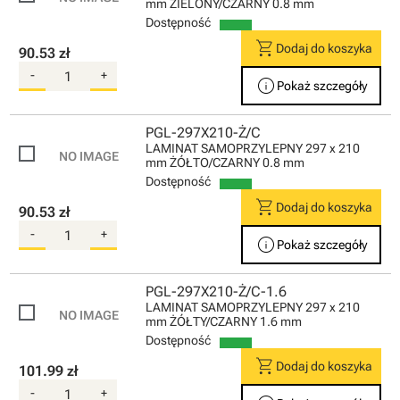
mm ZIELONY/CZARNY 0.8 mm
Dostępność
shopping_cart
Dodaj do koszyka
90.53 zł
-
+
info
Pokaż szczegóły
PGL-297X210-Ż/C
LAMINAT SAMOPRZYLEPNY 297 x 210
mm ŻÓŁTO/CZARNY 0.8 mm
Dostępność
shopping_cart
Dodaj do koszyka
90.53 zł
-
+
info
Pokaż szczegóły
PGL-297X210-Ż/C-1.6
LAMINAT SAMOPRZYLEPNY 297 x 210
mm ŻÓŁTY/CZARNY 1.6 mm
Dostępność
shopping_cart
Dodaj do koszyka
101.99 zł
-
+