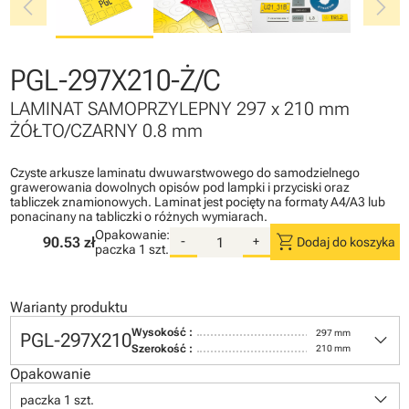
chevron_left
chevron_right
PGL-297X210-Ż/C
LAMINAT SAMOPRZYLEPNY 297 x 210 mm
ŻÓŁTO/CZARNY 0.8 mm
Czyste arkusze laminatu dwuwarstwowego do samodzielnego
grawerowania dowolnych opisów pod lampki i przyciski oraz
tabliczek znamionowych. Laminat jest pocięty na formaty A4/A3 lub
ponacinany na tabliczki o różnych wymiarach.
Opakowanie:
shopping_cart
90.53 zł
-
+
Dodaj do koszyka
paczka
1 szt.
Warianty produktu
keyboard_arrow_down
Wysokość :
297 mm
PGL-297X210
Szerokość :
210 mm
Opakowanie
keyboard_arrow_down
paczka 1 szt.