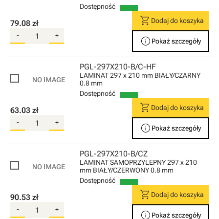
Dostępność
shopping_cart
Dodaj do koszyka
79.08 zł
-
+
info
Pokaż szczegóły
PGL-297X210-B/C-HF
LAMINAT 297 x 210 mm BIAŁY/CZARNY
0.8 mm
Dostępność
shopping_cart
Dodaj do koszyka
63.03 zł
-
+
info
Pokaż szczegóły
PGL-297X210-B/CZ
LAMINAT SAMOPRZYLEPNY 297 x 210
mm BIAŁY/CZERWONY 0.8 mm
Dostępność
shopping_cart
Dodaj do koszyka
90.53 zł
-
+
info
Pokaż szczegóły