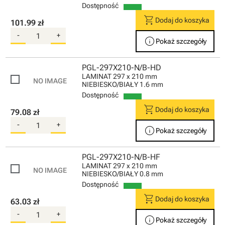
Dostępność
shopping_cart
Dodaj do koszyka
101.99 zł
-
+
info
Pokaż szczegóły
PGL-297X210-N/B-HD
LAMINAT 297 x 210 mm
NIEBIESKO/BIAŁY 1.6 mm
Dostępność
shopping_cart
Dodaj do koszyka
79.08 zł
-
+
info
Pokaż szczegóły
PGL-297X210-N/B-HF
LAMINAT 297 x 210 mm
NIEBIESKO/BIAŁY 0.8 mm
Dostępność
shopping_cart
Dodaj do koszyka
63.03 zł
-
+
info
Pokaż szczegóły