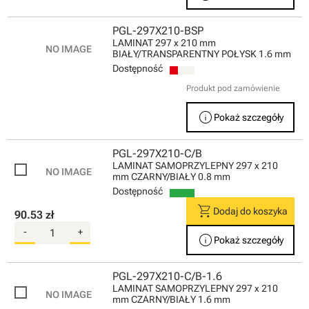
PGL-297X210-BSP
LAMINAT 297 x 210 mm
BIAŁY/TRANSPARENTNY POŁYSK 1.6 mm
Dostępność
Produkt pod zamówienie
info
Pokaż szczegóły
PGL-297X210-C/B
LAMINAT SAMOPRZYLEPNY 297 x 210
mm CZARNY/BIAŁY 0.8 mm
Dostępność
shopping_cart
Dodaj do koszyka
90.53 zł
-
+
info
Pokaż szczegóły
PGL-297X210-C/B-1.6
LAMINAT SAMOPRZYLEPNY 297 x 210
mm CZARNY/BIAŁY 1.6 mm