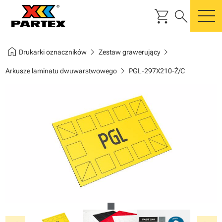
shopping_cart
search
m
home
chevron_right
chevron_right
Drukarki oznaczników
Zestaw grawerujący
chevron_right
Arkusze laminatu dwuwarstwowego
PGL-297X210-Ż/C