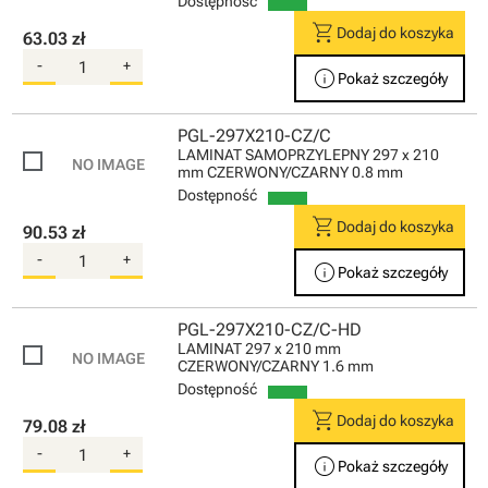
Dostępność
shopping_cart
Dodaj do koszyka
63.03 zł
-
+
info
Pokaż szczegóły
PGL-297X210-CZ/C
LAMINAT SAMOPRZYLEPNY 297 x 210
mm CZERWONY/CZARNY 0.8 mm
Dostępność
shopping_cart
Dodaj do koszyka
90.53 zł
-
+
info
Pokaż szczegóły
PGL-297X210-CZ/C-HD
LAMINAT 297 x 210 mm
CZERWONY/CZARNY 1.6 mm
Dostępność
shopping_cart
Dodaj do koszyka
79.08 zł
-
+
info
Pokaż szczegóły