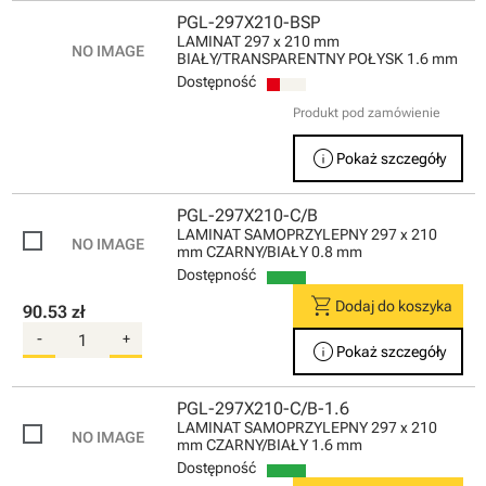
PGL-297X210-BSP
LAMINAT 297 x 210 mm
BIAŁY/TRANSPARENTNY POŁYSK 1.6 mm
Dostępność
Produkt pod zamówienie
info
Pokaż szczegóły
PGL-297X210-C/B
LAMINAT SAMOPRZYLEPNY 297 x 210
mm CZARNY/BIAŁY 0.8 mm
Dostępność
shopping_cart
Dodaj do koszyka
90.53 zł
-
+
info
Pokaż szczegóły
PGL-297X210-C/B-1.6
LAMINAT SAMOPRZYLEPNY 297 x 210
mm CZARNY/BIAŁY 1.6 mm
Dostępność