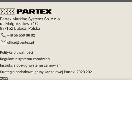
Partex Marking Systems Sp. z o.o.
ul. Małgorzatowo 1C
87-162 Lubicz, Polska
call
+48 56 659 08 02
mail
office@partex.pl
Polityka prywatności
Regulamin systemu zamówień
Instrukcja obsługi systemu zamówień
Strategia podatkowa grupy kapitałowej Partex:
2020
2021
2022
close
Twój koszyk
Szybki dostęp
Katalog produktów
MarkOnline
Aktualności
Wsparcie
O nas