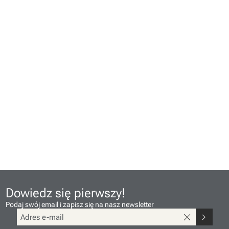
Dowiedz się pierwszy!
Podaj swój email i zapisz się na nasz newsletter
close
chevron_right