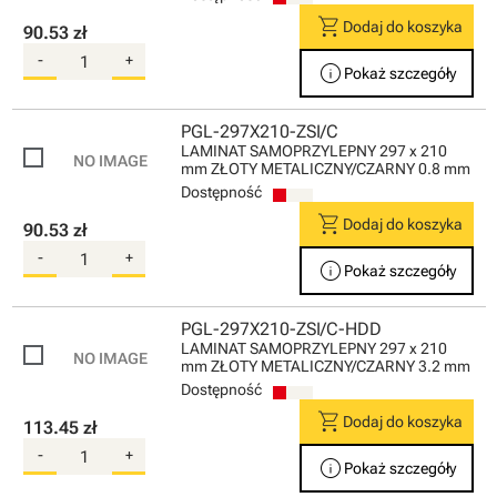
shopping_cart
Dodaj do koszyka
90.53 zł
-
+
info
Pokaż szczegóły
PGL-297X210-ZSI/C
LAMINAT SAMOPRZYLEPNY 297 x 210
mm ZŁOTY METALICZNY/CZARNY 0.8 mm
Dostępność
shopping_cart
Dodaj do koszyka
90.53 zł
-
+
info
Pokaż szczegóły
PGL-297X210-ZSI/C-HDD
LAMINAT SAMOPRZYLEPNY 297 x 210
mm ZŁOTY METALICZNY/CZARNY 3.2 mm
Dostępność
shopping_cart
Dodaj do koszyka
113.45 zł
-
+
info
Pokaż szczegóły