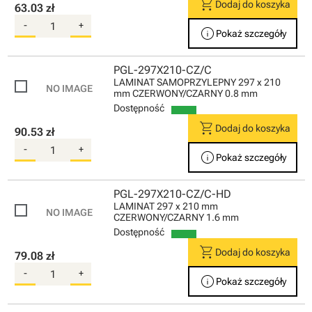
shopping_cart
Dodaj do koszyka
63.03 zł
-
+
info
Pokaż szczegóły
PGL-297X210-CZ/C
LAMINAT SAMOPRZYLEPNY 297 x 210
mm CZERWONY/CZARNY 0.8 mm
Dostępność
shopping_cart
Dodaj do koszyka
90.53 zł
-
+
info
Pokaż szczegóły
PGL-297X210-CZ/C-HD
LAMINAT 297 x 210 mm
CZERWONY/CZARNY 1.6 mm
Dostępność
shopping_cart
Dodaj do koszyka
79.08 zł
-
+
info
Pokaż szczegóły