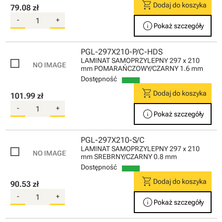
shopping_cart
Dodaj do koszyka
79.08 zł
-
+
info
Pokaż szczegóły
PGL-297X210-P/C-HDS
LAMINAT SAMOPRZYLEPNY 297 x 210
mm POMARAŃCZOWY/CZARNY 1.6 mm
Dostępność
shopping_cart
Dodaj do koszyka
101.99 zł
-
+
info
Pokaż szczegóły
PGL-297X210-S/C
LAMINAT SAMOPRZYLEPNY 297 x 210
mm SREBRNY/CZARNY 0.8 mm
Dostępność
shopping_cart
Dodaj do koszyka
90.53 zł
-
+
info
Pokaż szczegóły