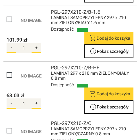
PGL-297X210-Z/B-1.6
LAMINAT SAMOPRZYLEPNY 297 x 210
mm ZIELONY/BIAŁY 1.6 mm
Dostępność
shopping_cart
Dodaj do koszyka
101.99 zł
-
+
info
Pokaż szczegóły
PGL-297X210-Z/B-HF
LAMINAT 297 x 210 mm ZIELONY/BIAŁY
0.8 mm
Dostępność
shopping_cart
Dodaj do koszyka
63.03 zł
-
+
info
Pokaż szczegóły
PGL-297X210-Z/C
LAMINAT SAMOPRZYLEPNY 297 x 210
mm ZIELONY/CZARNY 0.8 mm