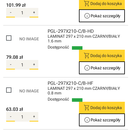
shopping_cart
Dodaj do koszyka
101.99 zł
-
+
info
Pokaż szczegóły
PGL-297X210-C/B-HD
LAMINAT 297 x 210 mm CZARNY/BIAŁY
1.6 mm
Dostępność
shopping_cart
Dodaj do koszyka
79.08 zł
-
+
info
Pokaż szczegóły
PGL-297X210-C/B-HF
LAMINAT 297 x 210 mm CZARNY/BIAŁY
0.8 mm
Dostępność
shopping_cart
Dodaj do koszyka
63.03 zł
-
+
info
Pokaż szczegóły