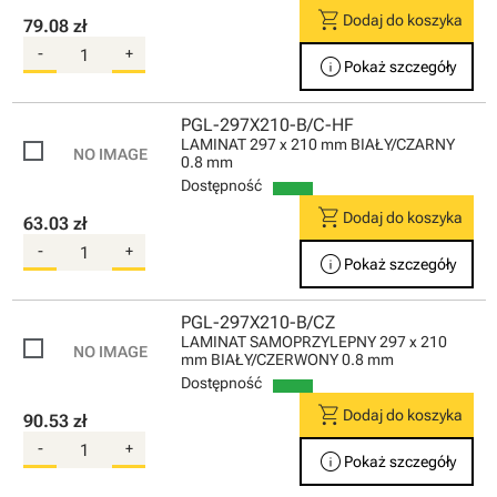
shopping_cart
Dodaj do koszyka
79.08 zł
-
+
info
Pokaż szczegóły
PGL-297X210-B/C-HF
LAMINAT 297 x 210 mm BIAŁY/CZARNY
0.8 mm
Dostępność
shopping_cart
Dodaj do koszyka
63.03 zł
-
+
info
Pokaż szczegóły
PGL-297X210-B/CZ
LAMINAT SAMOPRZYLEPNY 297 x 210
mm BIAŁY/CZERWONY 0.8 mm
Dostępność
shopping_cart
Dodaj do koszyka
90.53 zł
-
+
info
Pokaż szczegóły