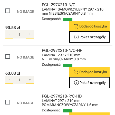
PGL-297X210-N/C
LAMINAT SAMOPRZYLEPNY 297 x 210
mm NIEBIESKI/CZARNY 0.8 mm
Dostępność
shopping_cart
Dodaj do koszyka
90.53 zł
-
+
info
Pokaż szczegóły
PGL-297X210-N/C-HF
LAMINAT 297 x 210 mm
NIEBIESKI/CZARNY 0.8 mm
Dostępność
shopping_cart
Dodaj do koszyka
63.03 zł
-
+
info
Pokaż szczegóły
PGL-297X210-P/C-HD
LAMINAT 297 x 210 mm
POMARAŃCZOWY/CZARNY 1.6 mm
Dostępność