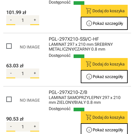
Dostępność
shopping_cart
Dodaj do koszyka
101.99 zł
-
+
info
Pokaż szczegóły
PGL-297X210-SSI/C-HF
LAMINAT 297 x 210 mm SREBRNY
METALICZNY/CZARNY 0.8 mm
Dostępność
shopping_cart
Dodaj do koszyka
63.03 zł
-
+
info
Pokaż szczegóły
PGL-297X210-Z/B
LAMINAT SAMOPRZYLEPNY 297 x 210
mm ZIELONY/BIAŁY 0.8 mm
Dostępność
shopping_cart
Dodaj do koszyka
90.53 zł
-
+
info
Pokaż szczegóły