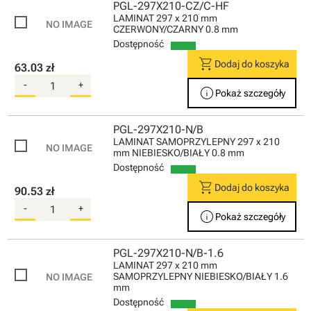
PGL-297X210-CZ/C-HF
LAMINAT 297 x 210 mm
CZERWONY/CZARNY 0.8 mm
Dostępność
shopping_cart
Dodaj do koszyka
63.03 zł
-
+
info
Pokaż szczegóły
PGL-297X210-N/B
LAMINAT SAMOPRZYLEPNY 297 x 210
mm NIEBIESKO/BIAŁY 0.8 mm
Dostępność
shopping_cart
Dodaj do koszyka
90.53 zł
-
+
info
Pokaż szczegóły
PGL-297X210-N/B-1.6
LAMINAT 297 x 210 mm
SAMOPRZYLEPNY NIEBIESKO/BIAŁY 1.6
mm
Dostępność