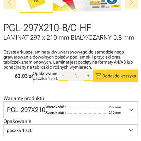
chevron_left
chevron_right
PGL-297X210-B/C-HF
LAMINAT 297 x 210 mm BIAŁY/CZARNY 0.8 mm
Czyste arkusze laminatu dwuwarstwowego do samodzielnego
grawerowania dowolnych opisów pod lampki i przyciski oraz
tabliczek znamionowych. Laminat jest pocięty na formaty A4/A3 lub
ponacinany na tabliczki o różnych wymiarach.
Opakowanie:
shopping_cart
63.03 zł
-
+
Dodaj do koszyka
paczka
1 szt.
Warianty produktu
keyboard_arrow_down
Wysokość :
297 mm
PGL-297X210
Szerokość :
210 mm
Opakowanie
keyboard_arrow_down
paczka 1 szt.