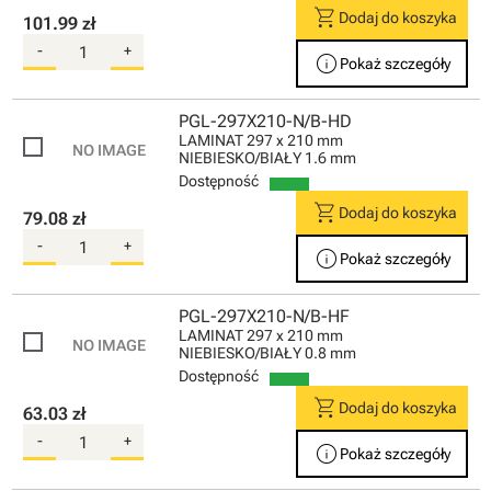
shopping_cart
Dodaj do koszyka
101.99 zł
-
+
info
Pokaż szczegóły
PGL-297X210-N/B-HD
LAMINAT 297 x 210 mm
NIEBIESKO/BIAŁY 1.6 mm
Dostępność
shopping_cart
Dodaj do koszyka
79.08 zł
-
+
info
Pokaż szczegóły
PGL-297X210-N/B-HF
LAMINAT 297 x 210 mm
NIEBIESKO/BIAŁY 0.8 mm
Dostępność
shopping_cart
Dodaj do koszyka
63.03 zł
-
+
info
Pokaż szczegóły