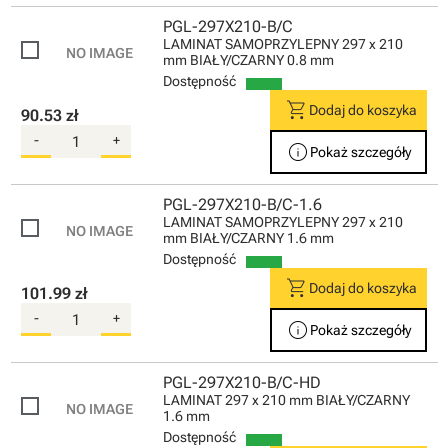
PGL-297X210-B/C
LAMINAT SAMOPRZYLEPNY 297 x 210
mm BIAŁY/CZARNY 0.8 mm
Dostępność
shopping_cart
Dodaj do koszyka
90.53 zł
-
+
info
Pokaż szczegóły
PGL-297X210-B/C-1.6
LAMINAT SAMOPRZYLEPNY 297 x 210
mm BIAŁY/CZARNY 1.6 mm
Dostępność
shopping_cart
Dodaj do koszyka
101.99 zł
-
+
info
Pokaż szczegóły
PGL-297X210-B/C-HD
LAMINAT 297 x 210 mm BIAŁY/CZARNY
1.6 mm
Dostępność