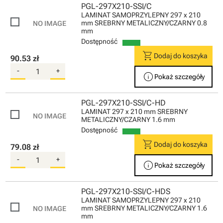
PGL-297X210-SSI/C
LAMINAT SAMOPRZYLEPNY 297 x 210
mm SREBRNY METALICZNY/CZARNY 0.8
mm
Dostępność
shopping_cart
Dodaj do koszyka
90.53 zł
-
+
info
Pokaż szczegóły
PGL-297X210-SSI/C-HD
LAMINAT 297 x 210 mm SREBRNY
METALICZNY/CZARNY 1.6 mm
Dostępność
shopping_cart
Dodaj do koszyka
79.08 zł
-
+
info
Pokaż szczegóły
PGL-297X210-SSI/C-HDS
LAMINAT SAMOPRZYLEPNY 297 x 210
mm SREBRNY METALICZNY/CZARNY 1.6
mm