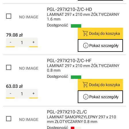
PGL-297X210-Ż/C-HD
LAMINAT 297 x 210 mm ŻÓŁTY/CZARNY
1.6 mm
Dostępność
shopping_cart
Dodaj do koszyka
79.08 zł
-
+
info
Pokaż szczegóły
PGL-297X210-Ż/C-HF
LAMINAT 297 x 210 mm ŻÓŁTY/CZARNY
0.8 mm
Dostępność
shopping_cart
Dodaj do koszyka
63.03 zł
-
+
info
Pokaż szczegóły
PGL-297X210-ZL/C
LAMINAT SAMOPRZYLEPNY 297 x 210
mm ZŁOTY/CZARNY 0.8 mm
Dostępność