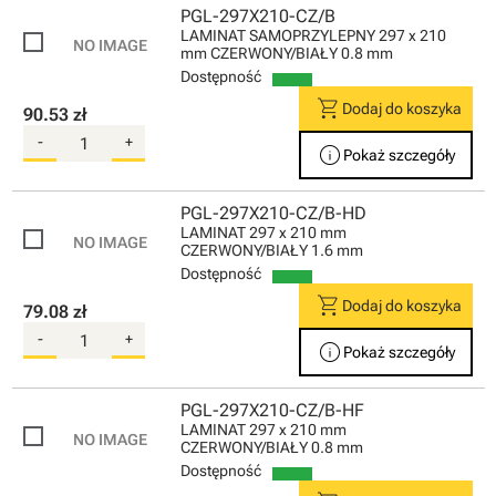
PGL-297X210-CZ/B
LAMINAT SAMOPRZYLEPNY 297 x 210
mm CZERWONY/BIAŁY 0.8 mm
Dostępność
shopping_cart
Dodaj do koszyka
90.53 zł
-
+
info
Pokaż szczegóły
PGL-297X210-CZ/B-HD
LAMINAT 297 x 210 mm
CZERWONY/BIAŁY 1.6 mm
Dostępność
shopping_cart
Dodaj do koszyka
79.08 zł
-
+
info
Pokaż szczegóły
PGL-297X210-CZ/B-HF
LAMINAT 297 x 210 mm
CZERWONY/BIAŁY 0.8 mm
Dostępność