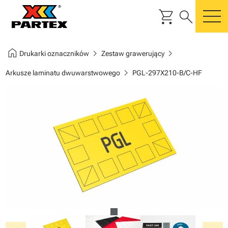
shopping_cart
search
m
home
chevron_right
chevron_right
Drukarki oznaczników
Zestaw grawerujący
chevron_right
Arkusze laminatu dwuwarstwowego
PGL-297X210-B/C-HF