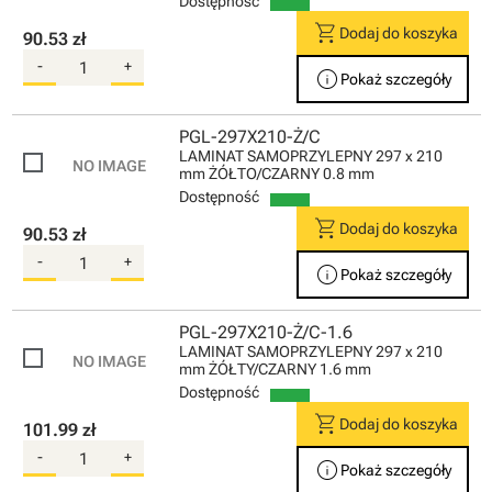
Dostępność
shopping_cart
Dodaj do koszyka
90.53 zł
-
+
info
Pokaż szczegóły
PGL-297X210-Ż/C
LAMINAT SAMOPRZYLEPNY 297 x 210
mm ŻÓŁTO/CZARNY 0.8 mm
Dostępność
shopping_cart
Dodaj do koszyka
90.53 zł
-
+
info
Pokaż szczegóły
PGL-297X210-Ż/C-1.6
LAMINAT SAMOPRZYLEPNY 297 x 210
mm ŻÓŁTY/CZARNY 1.6 mm
Dostępność
shopping_cart
Dodaj do koszyka
101.99 zł
-
+
info
Pokaż szczegóły