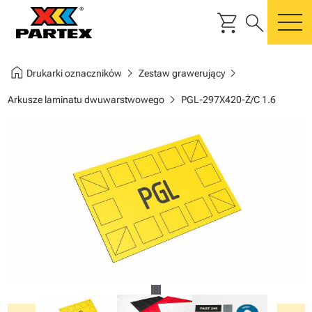
shopping_cart
search
m
home
chevron_right
chevron_right
Drukarki oznaczników
Zestaw grawerujący
chevron_right
Arkusze laminatu dwuwarstwowego
PGL-297X420-Ż/C 1.6