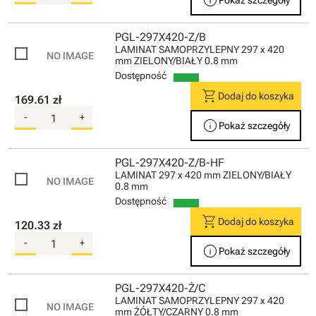
PGL-297X420-Z/B
LAMINAT SAMOPRZYLEPNY 297 x 420
mm ZIELONY/BIAŁY 0.8 mm
Dostępność
shopping_cart
Dodaj do koszyka
169.61 zł
-
+
info
Pokaż szczegóły
PGL-297X420-Z/B-HF
LAMINAT 297 x 420 mm ZIELONY/BIAŁY
0.8 mm
Dostępność
shopping_cart
Dodaj do koszyka
120.33 zł
-
+
info
Pokaż szczegóły
PGL-297X420-Ż/C
LAMINAT SAMOPRZYLEPNY 297 x 420
mm ŻÓŁTY/CZARNY 0.8 mm