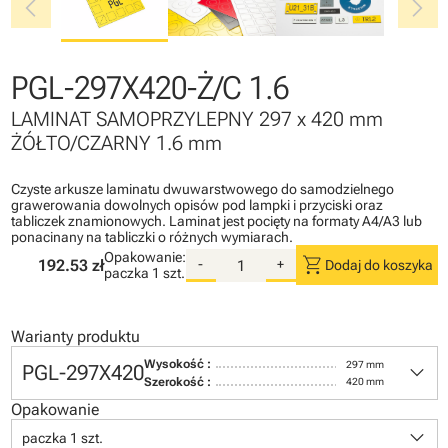
chevron_left
chevron_right
PGL-297X420-Ż/C 1.6
LAMINAT SAMOPRZYLEPNY 297 x 420 mm
ŻÓŁTO/CZARNY 1.6 mm
Czyste arkusze laminatu dwuwarstwowego do samodzielnego
grawerowania dowolnych opisów pod lampki i przyciski oraz
tabliczek znamionowych. Laminat jest pocięty na formaty A4/A3 lub
ponacinany na tabliczki o różnych wymiarach.
Opakowanie:
shopping_cart
192.53 zł
-
+
Dodaj do koszyka
paczka
1 szt.
Warianty produktu
keyboard_arrow_down
Wysokość :
297 mm
PGL-297X420
Szerokość :
420 mm
Opakowanie
keyboard_arrow_down
paczka 1 szt.