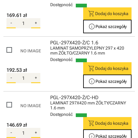
Dostępność
shopping_cart
Dodaj do koszyka
169.61 zł
-
+
info
Pokaż szczegóły
PGL-297X420-Ż/C 1.6
LAMINAT SAMOPRZYLEPNY 297 x 420
mm ŻÓŁTO/CZARNY 1.6 mm
Dostępność
shopping_cart
Dodaj do koszyka
192.53 zł
-
+
info
Pokaż szczegóły
PGL-297X420-Ż/C-HD
LAMINAT 297X420 mm ŻÓŁTY/CZARNY
1.6 mm
Dostępność
shopping_cart
Dodaj do koszyka
146.69 zł
-
+
info
Pokaż szczegóły