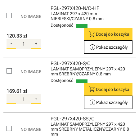
PGL-297X420-N/C-HF
LAMINAT 297 x 420 mm
NIEBIESKI/CZARNY 0.8 mm
Dostępność
shopping_cart
Dodaj do koszyka
120.33 zł
-
+
info
Pokaż szczegóły
PGL-297X420-S/C
LAMINAT SAMOPRZYLEPNY 297 x 420
mm SREBRNY/CZARNY 0.8 mm
Dostępność
shopping_cart
Dodaj do koszyka
169.61 zł
-
+
info
Pokaż szczegóły
PGL-297X420-SSI/C
LAMINAT SAMOPRZYLEPNY 297 x 420
mm SREBRNY METALICZNY/CZARNY 0.8
mm