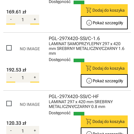
Dostępność
shopping_cart
Dodaj do koszyka
169.61 zł
-
+
info
Pokaż szczegóły
PGL-297X420-SSI/C-1.6
LAMINAT SAMOPRZYLEPNY 297 x 420
mm SREBRNY METALICZNY/CZARNY 1.6
mm
Dostępność
shopping_cart
Dodaj do koszyka
192.53 zł
-
+
info
Pokaż szczegóły
PGL-297X420-SSI/C-HF
LAMINAT 297 x 420 mm SREBRNY
METALICZNY/CZARNY 0.8 mm
Dostępność
shopping_cart
Dodaj do koszyka
120.33 zł
-
+
info
Pokaż szczegóły