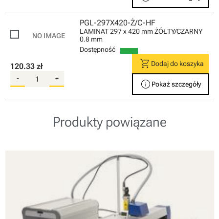
PGL-297X420-Ż/C-HF
LAMINAT 297 x 420 mm ŻÓŁTY/CZARNY
0.8 mm
Dostępność
shopping_cart
Dodaj do koszyka
120.33 zł
-
+
info
Pokaż szczegóły
Produkty powiązane