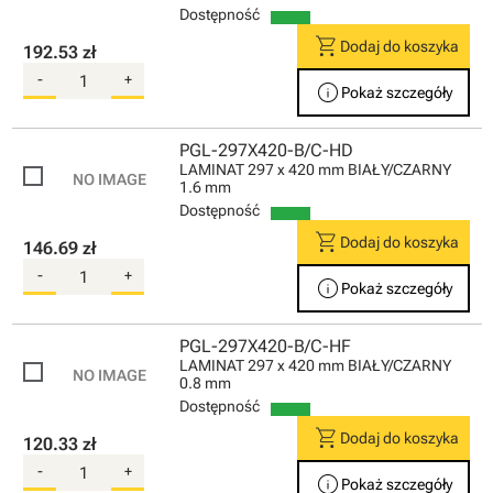
Dostępność
shopping_cart
Dodaj do koszyka
192.53 zł
-
+
info
Pokaż szczegóły
PGL-297X420-B/C-HD
LAMINAT 297 x 420 mm BIAŁY/CZARNY
1.6 mm
Dostępność
shopping_cart
Dodaj do koszyka
146.69 zł
-
+
info
Pokaż szczegóły
PGL-297X420-B/C-HF
LAMINAT 297 x 420 mm BIAŁY/CZARNY
0.8 mm
Dostępność
shopping_cart
Dodaj do koszyka
120.33 zł
-
+
info
Pokaż szczegóły