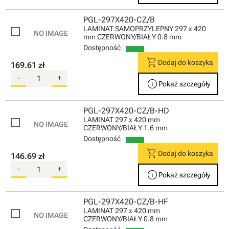
PGL-297X420-CZ/B
LAMINAT SAMOPRZYLEPNY 297 x 420
mm CZERWONY/BIAŁY 0.8 mm
Dostępność
shopping_cart
Dodaj do koszyka
169.61 zł
-
+
info
Pokaż szczegóły
PGL-297X420-CZ/B-HD
LAMINAT 297 x 420 mm
CZERWONY/BIAŁY 1.6 mm
Dostępność
shopping_cart
Dodaj do koszyka
146.69 zł
-
+
info
Pokaż szczegóły
PGL-297X420-CZ/B-HF
LAMINAT 297 x 420 mm
CZERWONY/BIAŁY 0.8 mm