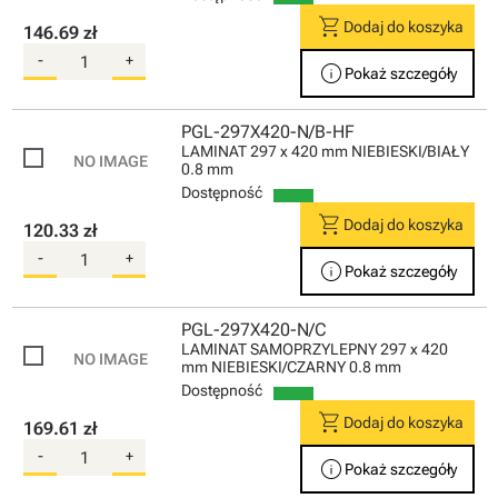
shopping_cart
Dodaj do koszyka
146.69 zł
-
+
info
Pokaż szczegóły
PGL-297X420-N/B-HF
LAMINAT 297 x 420 mm NIEBIESKI/BIAŁY
0.8 mm
Dostępność
shopping_cart
Dodaj do koszyka
120.33 zł
-
+
info
Pokaż szczegóły
PGL-297X420-N/C
LAMINAT SAMOPRZYLEPNY 297 x 420
mm NIEBIESKI/CZARNY 0.8 mm
Dostępność
shopping_cart
Dodaj do koszyka
169.61 zł
-
+
info
Pokaż szczegóły