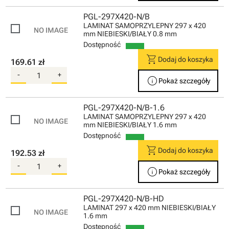
PGL-297X420-N/B
LAMINAT SAMOPRZYLEPNY 297 x 420
mm NIEBIESKI/BIAŁY 0.8 mm
Dostępność
shopping_cart
Dodaj do koszyka
169.61 zł
-
+
info
Pokaż szczegóły
PGL-297X420-N/B-1.6
LAMINAT SAMOPRZYLEPNY 297 x 420
mm NIEBIESKI/BIAŁY 1.6 mm
Dostępność
shopping_cart
Dodaj do koszyka
192.53 zł
-
+
info
Pokaż szczegóły
PGL-297X420-N/B-HD
LAMINAT 297 x 420 mm NIEBIESKI/BIAŁY
1.6 mm
Dostępność