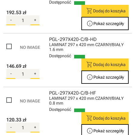
Dostępność
shopping_cart
Dodaj do koszyka
192.53 zł
-
+
info
Pokaż szczegóły
PGL-297X420-C/B-HD
LAMINAT 297 x 420 mm CZARNY/BIAŁY
1.6 mm
Dostępność
shopping_cart
Dodaj do koszyka
146.69 zł
-
+
info
Pokaż szczegóły
PGL-297X420-C/B-HF
LAMINAT 297 x 420 mm CZARNY/BIAŁY
0.8 mm
Dostępność
shopping_cart
Dodaj do koszyka
120.33 zł
-
+
info
Pokaż szczegóły