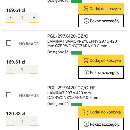
Dostępność
shopping_cart
Dodaj do koszyka
169.61 zł
-
+
info
Pokaż szczegóły
PGL-297X420-CZ/C
LAMINAT SAMOPRZYLEPNY 297 x 420
mm CZERWONY/CZARNY 0.8 mm
Dostępność
shopping_cart
Dodaj do koszyka
169.61 zł
-
+
info
Pokaż szczegóły
PGL-297X420-CZ/C-HF
LAMINAT 297 x 420 mm
CZERWONY/CZARNY 0.8 mm
Dostępność
shopping_cart
Dodaj do koszyka
120.33 zł
-
+
info
Pokaż szczegóły