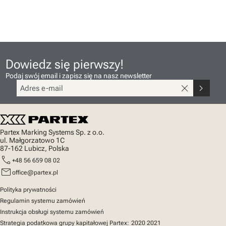
Dowiedz się pierwszy!
Podaj swój email i zapisz się na nasz newsletter
close
chevron_right
Partex Marking Systems Sp. z o.o.
ul. Małgorzatowo 1C
87-162 Lubicz, Polska
call
+48 56 659 08 02
mail
office@partex.pl
Polityka prywatności
Regulamin systemu zamówień
Instrukcja obsługi systemu zamówień
Strategia podatkowa grupy kapitałowej Partex:
2020
2021