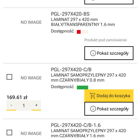
PGL-297X420-BS
LAMINAT 297 x 420 mm
BIAŁY/TRANSPARENTNY 1.6 mm
Dostępność
Produkt pod zamówienie
info
Pokaż szczegóły
PGL-297X420-C/B
LAMINAT SAMOPRZYLEPNY 297 x 420
mm CZARNY/BIAŁY 0.8 mm
Dostępność
shopping_cart
Dodaj do koszyka
169.61 zł
-
+
info
Pokaż szczegóły
PGL-297X420-C/B-1.6
LAMINAT SAMOPRZYLEPNY 297 x 420
mm CZARNY/BIAŁY 1.6 mm