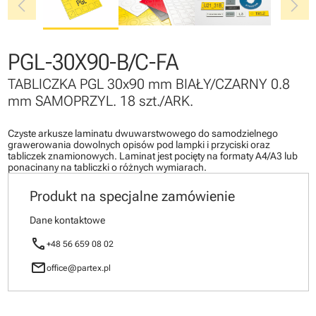
chevron_left
chevron_right
PGL-30X90-B/C-FA
TABLICZKA PGL 30x90 mm BIAŁY/CZARNY 0.8
mm SAMOPRZYL. 18 szt./ARK.
Czyste arkusze laminatu dwuwarstwowego do samodzielnego
grawerowania dowolnych opisów pod lampki i przyciski oraz
tabliczek znamionowych. Laminat jest pocięty na formaty A4/A3 lub
ponacinany na tabliczki o różnych wymiarach.
Produkt na specjalne zamówienie
Dane kontaktowe
call
+48 56 659 08 02
mail
office@partex.pl