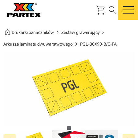
shopping_cart
search
m
home
chevron_right
chevron_right
Drukarki oznaczników
Zestaw grawerujący
chevron_right
Arkusze laminatu dwuwarstwowego
PGL-30X90-B/C-FA