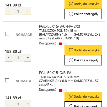
shopping_cart
Dodaj do koszyka
141.89 zł
-
+
info
Pokaż szczegóły
PGL-50X15-B/C-HA-2X3
TABLICZKA PGL 50x15 mm
BIAŁY/CZARNY 1.6 mm SAMOPRZYL. 2x3
mm 57 szt./ARK. (ARK. 10)
Dostępność
shopping_cart
Dodaj do koszyka
153.80 zł
-
+
info
Pokaż szczegóły
PGL-50X15-C/B-FA
TABLICZKA PGL 50x15 mm
CZARNY/BIAŁY 0.8 mm SAMOPRZYL. 57
szt./ARK.
Dostępność
shopping_cart
Dodaj do koszyka
141.89 zł
-
+
info
Pokaż szczegóły