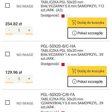
TABLICZKA PGL 50x20 mm
BIAŁY/CZARNY 0.8 mm SAMOPRZYL 112
szt./ARK. (A3)
Dostępność
shopping_cart
Dodaj do koszyka
254.82 zł
-
+
info
Pokaż szczegóły
PGL-50X20-B/C-HA
TABLICZKA PGL 50x20 mm
BIAŁY/CZARNY 1.6 mm SAMOPRZYL. 39
szt./ARK.
Dostępność
shopping_cart
Dodaj do koszyka
129.96 zł
-
+
info
Pokaż szczegóły
PGL-50X20-C/B-FA
TABLICZKA PGL 50x20 mm
CZARNY/BIAŁY 0.8 mm SAMOPRZYL. 39
szt./ARK.