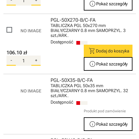
info
Pokaż szczegóły
PGL-50X270-B/C-FA
TABLICZKA PGL 50x270 mm
BIAŁY/CZARNY 0.8 mm SAMOPRZYL. 3
szt./ARK.
Dostępność
shopping_cart
Dodaj do koszyka
106.10 zł
-
+
info
Pokaż szczegóły
PGL-50X35-B/C-FA
TABLICZKA PGL 50x35 mm
BIAŁY/CZARNY 0.8 mm SAMOPRZYL. 32
szt./ARK.
Dostępność
Produkt pod zamówienie
info
Pokaż szczegóły