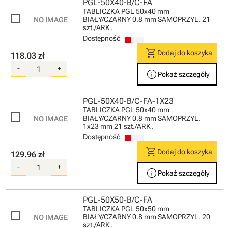
PGL-50X40-B/C-FA
TABLICZKA PGL 50x40 mm
BIAŁY/CZARNY 0.8 mm SAMOPRZYL. 21
szt./ARK.
Dostępność
shopping_cart
Dodaj do koszyka
118.03 zł
-
+
info
Pokaż szczegóły
PGL-50X40-B/C-FA-1X23
TABLICZKA PGL 50x40 mm
BIAŁY/CZARNY 0.8 mm SAMOPRZYL.
1x23 mm 21 szt./ARK.
Dostępność
shopping_cart
Dodaj do koszyka
129.96 zł
-
+
info
Pokaż szczegóły
PGL-50X50-B/C-FA
TABLICZKA PGL 50x50 mm
BIAŁY/CZARNY 0.8 mm SAMOPRZYL. 20
szt./ARK.