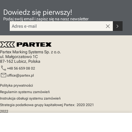
Dowiedz się pierwszy!
Podaj swój email i zapisz się na nasz newsletter
close
chevron_right
Partex Marking Systems Sp. z o.o.
ul. Małgorzatowo 1C
87-162 Lubicz, Polska
call
+48 56 659 08 02
mail
office@partex.pl
Polityka prywatności
Regulamin systemu zamówień
Instrukcja obsługi systemu zamówień
Strategia podatkowa grupy kapitałowej Partex:
2020
2021
2022
close
Twój koszyk
Szybki dostęp