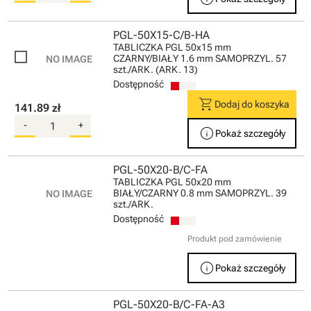
PGL-50X15-C/B-HA
TABLICZKA PGL 50x15 mm
CZARNY/BIAŁY 1.6 mm SAMOPRZYL. 57
szt./ARK. (ARK. 13)
Dostępność
shopping_cart
Dodaj do koszyka
141.89 zł
-
+
info
Pokaż szczegóły
PGL-50X20-B/C-FA
TABLICZKA PGL 50x20 mm
BIAŁY/CZARNY 0.8 mm SAMOPRZYL. 39
szt./ARK.
Dostępność
Produkt pod zamówienie
info
Pokaż szczegóły
PGL-50X20-B/C-FA-A3