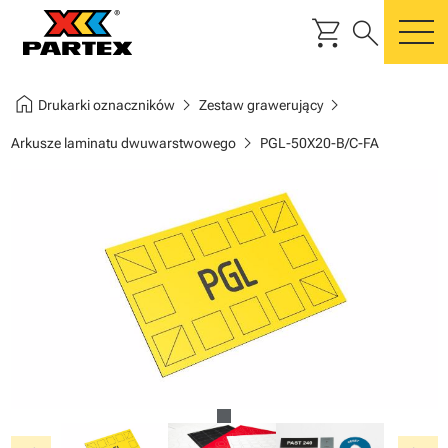
shopping_cart
search
m
home
chevron_right
chevron_right
Drukarki oznaczników
Zestaw grawerujący
chevron_right
Arkusze laminatu dwuwarstwowego
PGL-50X20-B/C-FA