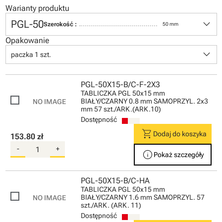
Warianty produktu
keyboard_arrow_down
PGL-50
Szerokość :
50 mm
Opakowanie
keyboard_arrow_down
paczka 1 szt.
PGL-50X15-B/C-F-2X3
TABLICZKA PGL 50x15 mm
BIAŁY/CZARNY 0.8 mm SAMOPRZYL. 2x3
mm 57 szt./ARK.(ARK.10)
Dostępność
shopping_cart
Dodaj do koszyka
153.80 zł
-
+
info
Pokaż szczegóły
PGL-50X15-B/C-HA
TABLICZKA PGL 50x15 mm
BIAŁY/CZARNY 1.6 mm SAMOPRZYL. 57
szt./ARK. (ARK. 11)
Dostępność