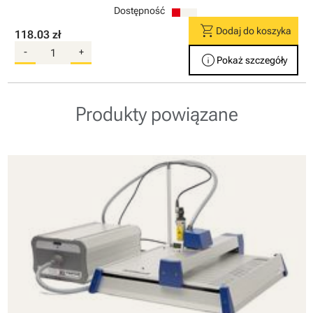
Dostępność
shopping_cart
Dodaj do koszyka
118.03 zł
-
+
info
Pokaż szczegóły
Produkty powiązane