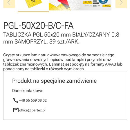
chevron_left
chevron_right
PGL-50X20-B/C-FA
TABLICZKA PGL 50x20 mm BIAŁY/CZARNY 0.8
mm SAMOPRZYL. 39 szt./ARK.
Czyste arkusze laminatu dwuwarstwowego do samodzielnego
grawerowania dowolnych opisów pod lampki i przyciski oraz
tabliczek znamionowych. Laminat jest pocięty na formaty A4/A3 lub
ponacinany na tabliczki o różnych wymiarach.
Produkt na specjalne zamówienie
Dane kontaktowe
call
+48 56 659 08 02
mail
office@partex.pl