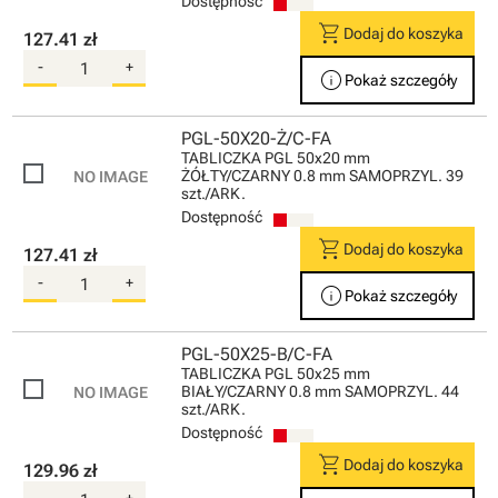
Dostępność
shopping_cart
Dodaj do koszyka
127.41 zł
-
+
info
Pokaż szczegóły
PGL-50X20-Ż/C-FA
TABLICZKA PGL 50x20 mm
ŻÓŁTY/CZARNY 0.8 mm SAMOPRZYL. 39
szt./ARK.
Dostępność
shopping_cart
Dodaj do koszyka
127.41 zł
-
+
info
Pokaż szczegóły
PGL-50X25-B/C-FA
TABLICZKA PGL 50x25 mm
BIAŁY/CZARNY 0.8 mm SAMOPRZYL. 44
szt./ARK.
Dostępność
shopping_cart
Dodaj do koszyka
129.96 zł
-
+