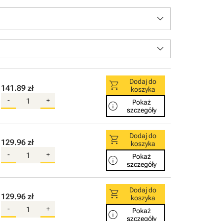
keyboard_arrow_down
keyboard_arrow_down
Dodaj do
shopping_cart
141.89 zł
koszyka
-
+
Pokaż
info
szczegóły
Dodaj do
shopping_cart
129.96 zł
koszyka
-
+
Pokaż
info
szczegóły
Dodaj do
shopping_cart
129.96 zł
koszyka
-
+
Pokaż
info
szczegóły