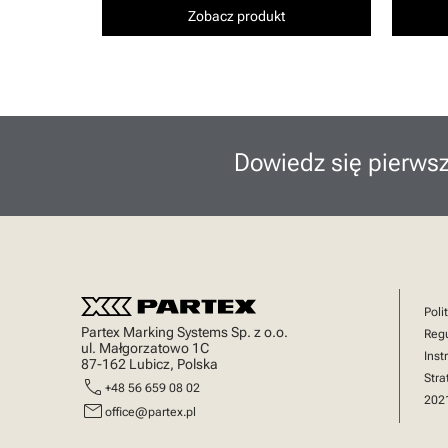
Zobacz produkt
Dowiedz się pierwsz
Poli
Partex Marking Systems Sp. z o.o.
Reg
ul. Małgorzatowo 1C
Inst
87-162 Lubicz, Polska
Stra
call
+48 56 659 08 02
202
mail
office@partex.pl