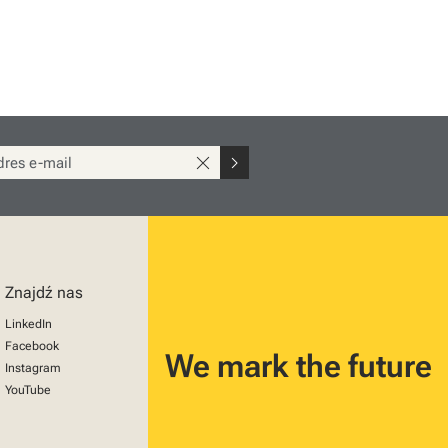
close
chevron_right
Znajdź nas
LinkedIn
Facebook
We mark the future
Instagram
YouTube