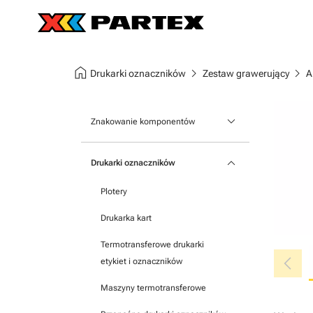
home
chevron_right
chevron_right
Drukarki oznaczników
Zestaw grawerujący
A
keyboard_arrow_down
Znakowanie komponentów
Oznaczniki aparatury modułowej
keyboard_arrow_down
Drukarki oznaczników
Oznaczniki na listwy zaciskowe
Plotery
Oznaczniki samoprzylepne
Drukarka kart
Termotransferowe drukarki
chevron_left
etykiet i oznaczników
Maszyny termotransferowe