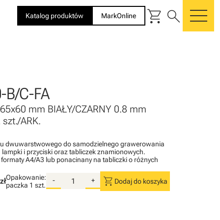
shopping_cart
search
Katalog produktów
MarkOnline
me
-B/C-FA
 65x60 mm BIAŁY/CZARNY 0.8 mm
szt./ARK.
atu dwuwarstwowego do samodzielnego grawerowania
lampki i przyciski oraz tabliczek znamionowych.
a formaty A4/A3 lub ponacinany na tabliczki o różnych
Opakowanie:
shopping_cart
zł
-
+
Dodaj do koszyka
paczka
1 szt.