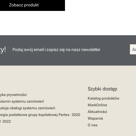
Zobacz produkt
y!
Podaj swój email i zapisz się na nasz newsletter
Szybki dostęp
tyka prywatności
Katalog produktów
ulamin systemu zamówień
MarkOnline
rukcja obsługi systemu zamówień
Aktualności
tegia podatkowa grupy kapitałowej Partex:
2020
Wsparcie
1
2022
O nas