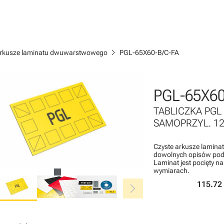
chevron_right
rkusze laminatu dwuwarstwowego
PGL-65X60-B/C-FA
PGL-65X60
TABLICZKA PGL
SAMOPRZYL. 12 
Czyste arkusze lamin
dowolnych opisów pod 
Laminat jest pocięty n
wymiarach.
chevron_right
115.72 