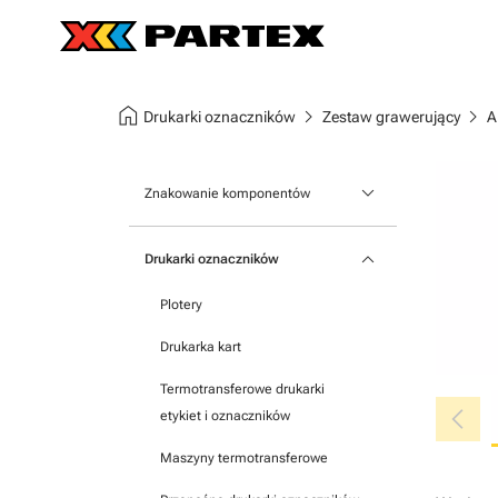
home
chevron_right
chevron_right
Drukarki oznaczników
Zestaw grawerujący
A
keyboard_arrow_down
Znakowanie komponentów
Oznaczniki aparatury modułowej
keyboard_arrow_down
Drukarki oznaczników
Oznaczniki na listwy zaciskowe
Plotery
Oznaczniki samoprzylepne
Drukarka kart
Termotransferowe drukarki
chevron_left
etykiet i oznaczników
Maszyny termotransferowe