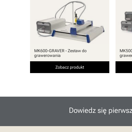
MK600-GRAVER - Zestaw do
MK500
grawerowania
grawe
Zobacz produkt
Dowiedz się pierwsz