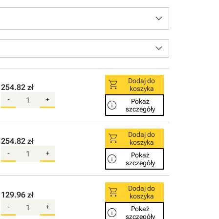
keyboard_arrow_down
keyboard_arrow_down
Dodaj do
shopping_cart
254.82 zł
koszyka
-
+
Pokaż
info
szczegóły
Dodaj do
shopping_cart
254.82 zł
koszyka
-
+
Pokaż
info
szczegóły
Dodaj do
shopping_cart
129.96 zł
koszyka
-
+
Pokaż
info
szczegóły