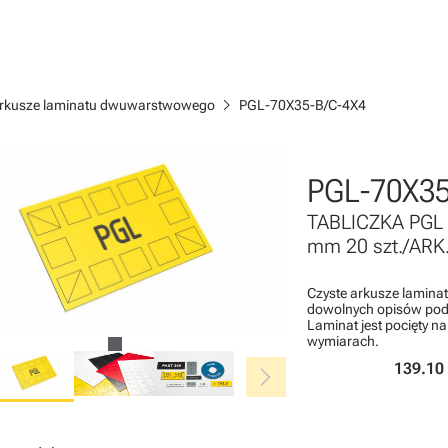
chevron_right
rkusze laminatu dwuwarstwowego
PGL-70X35-B/C-4X4
PGL-70X35
TABLICZKA PGL
mm 20 szt./ARK
Czyste arkusze lamin
dowolnych opisów pod 
Laminat jest pocięty n
wymiarach.
chevron_right
139.10 