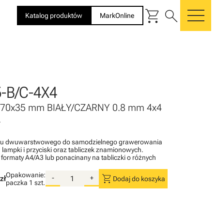
shopping_cart
search
Katalog produktów
MarkOnline
me
-B/C-4X4
 70x35 mm BIAŁY/CZARNY 0.8 mm 4x4
.
atu dwuwarstwowego do samodzielnego grawerowania
lampki i przyciski oraz tabliczek znamionowych.
a formaty A4/A3 lub ponacinany na tabliczki o różnych
Opakowanie:
shopping_cart
zł
-
+
Dodaj do koszyka
paczka
1 szt.