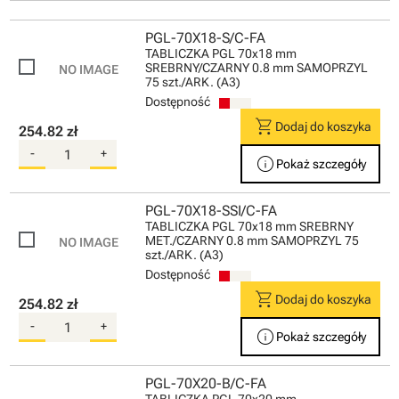
PGL-70X18-S/C-FA
TABLICZKA PGL 70x18 mm
SREBRNY/CZARNY 0.8 mm SAMOPRZYL
75 szt./ARK. (A3)
Dostępność
shopping_cart
Dodaj do koszyka
254.82 zł
-
+
info
Pokaż szczegóły
PGL-70X18-SSI/C-FA
TABLICZKA PGL 70x18 mm SREBRNY
MET./CZARNY 0.8 mm SAMOPRZYL 75
szt./ARK. (A3)
Dostępność
shopping_cart
Dodaj do koszyka
254.82 zł
-
+
info
Pokaż szczegóły
PGL-70X20-B/C-FA