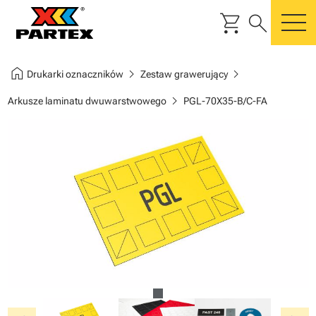
shopping_cart
search
m
home
chevron_right
chevron_right
Drukarki oznaczników
Zestaw grawerujący
chevron_right
Arkusze laminatu dwuwarstwowego
PGL-70X35-B/C-FA