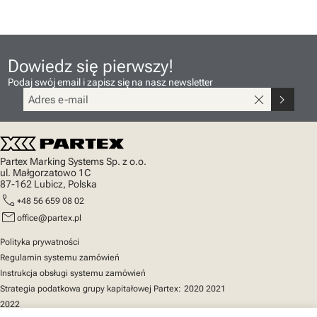
Dowiedz się pierwszy!
Podaj swój email i zapisz się na nasz newsletter
close
chevron_right
Partex Marking Systems Sp. z o.o.
ul. Małgorzatowo 1C
87-162 Lubicz, Polska
call
+48 56 659 08 02
mail
office@partex.pl
Polityka prywatności
Regulamin systemu zamówień
Instrukcja obsługi systemu zamówień
Strategia podatkowa grupy kapitałowej Partex:
2020
2021
2022