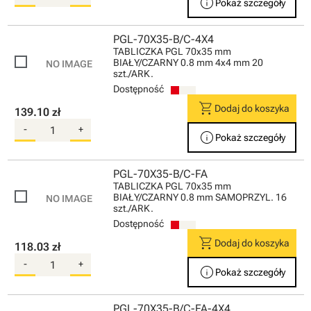
info
Pokaż szczegóły
PGL-70X35-B/C-4X4
TABLICZKA PGL 70x35 mm
BIAŁY/CZARNY 0.8 mm 4x4 mm 20
szt./ARK.
Dostępność
shopping_cart
Dodaj do koszyka
139.10 zł
-
+
info
Pokaż szczegóły
PGL-70X35-B/C-FA
TABLICZKA PGL 70x35 mm
BIAŁY/CZARNY 0.8 mm SAMOPRZYL. 16
szt./ARK.
Dostępność
shopping_cart
Dodaj do koszyka
118.03 zł
-
+
info
Pokaż szczegóły
PGL-70X35-B/C-FA-4X4