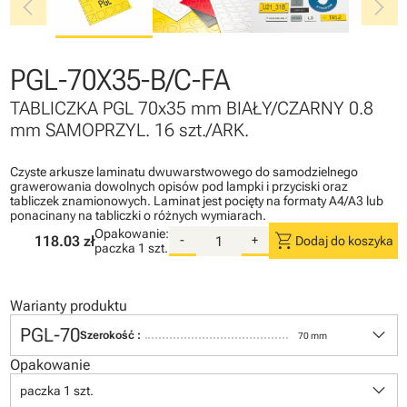
chevron_left
chevron_right
PGL-70X35-B/C-FA
TABLICZKA PGL 70x35 mm BIAŁY/CZARNY 0.8
mm SAMOPRZYL. 16 szt./ARK.
Czyste arkusze laminatu dwuwarstwowego do samodzielnego
grawerowania dowolnych opisów pod lampki i przyciski oraz
tabliczek znamionowych. Laminat jest pocięty na formaty A4/A3 lub
ponacinany na tabliczki o różnych wymiarach.
Opakowanie:
shopping_cart
118.03 zł
-
+
Dodaj do koszyka
paczka
1 szt.
Warianty produktu
keyboard_arrow_down
PGL-70
Szerokość :
70 mm
Opakowanie
keyboard_arrow_down
paczka 1 szt.