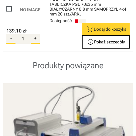
TABLICZKA PGL 70x35 mm
BIAŁY/CZARNY 0.8 mm SAMOPRZYL 4x4
mm 20 szt./ARK.
Dostępność
shopping_cart
Dodaj do koszyka
139.10 zł
-
+
info
Pokaż szczegóły
Produkty powiązane