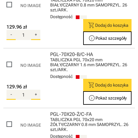
TABLICZKA PGL 70x20 mm
BIAŁY/CZARNY 0.8 mm SAMOPRZYL. 26
szt./ARK.
Dostępność
shopping_cart
Dodaj do koszyka
129.96 zł
-
+
info
Pokaż szczegóły
PGL-70X20-B/C-HA
TABLICZKA PGL 70x20 mm
BIAŁY/CZARNY 1.6 mm SAMOPRZYL. 26
szt./ARK.
Dostępność
shopping_cart
Dodaj do koszyka
129.96 zł
-
+
info
Pokaż szczegóły
PGL-70X20-Ż/C-FA
TABLICZKA PGL 70x20 mm
ŻÓŁTY/CZARNY 0.8 mm SAMOPRZYL. 26
szt./ARK.
Dostępność