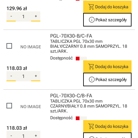
shopping_cart
Dodaj do koszyka
129.96 zł
-
+
info
Pokaż szczegóły
PGL-70X30-B/C-FA
TABLICZKA PGL 70x30 mm
BIAŁY/CZARNY 0.8 mm SAMOPRZYL. 18
szt./ARK.
Dostępność
shopping_cart
Dodaj do koszyka
118.03 zł
-
+
info
Pokaż szczegóły
PGL-70X30-C/B-FA
TABLICZKA PGL 70x30 mm
CZARNY/BIAŁY 0.8 mm SAMOPRZYL. 18
szt./ARK.
Dostępność
shopping_cart
Dodaj do koszyka
118.03 zł
-
+