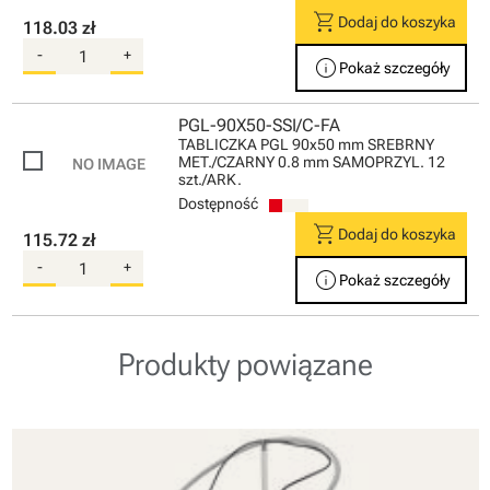
shopping_cart
Dodaj do koszyka
118.03 zł
-
+
info
Pokaż szczegóły
PGL-90X50-SSI/C-FA
TABLICZKA PGL 90x50 mm SREBRNY
MET./CZARNY 0.8 mm SAMOPRZYL. 12
szt./ARK.
Dostępność
shopping_cart
Dodaj do koszyka
115.72 zł
-
+
info
Pokaż szczegóły
Produkty powiązane