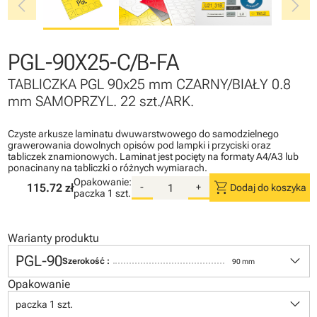
chevron_left
chevron_right
PGL-90X25-C/B-FA
TABLICZKA PGL 90x25 mm CZARNY/BIAŁY 0.8
mm SAMOPRZYL. 22 szt./ARK.
Czyste arkusze laminatu dwuwarstwowego do samodzielnego
grawerowania dowolnych opisów pod lampki i przyciski oraz
tabliczek znamionowych. Laminat jest pocięty na formaty A4/A3 lub
ponacinany na tabliczki o różnych wymiarach.
Opakowanie:
shopping_cart
115.72 zł
-
+
Dodaj do koszyka
paczka
1 szt.
Warianty produktu
keyboard_arrow_down
PGL-90
Szerokość :
90 mm
Opakowanie
keyboard_arrow_down
paczka 1 szt.