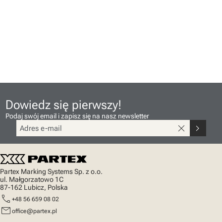
Dowiedz się pierwszy!
Podaj swój email i zapisz się na nasz newsletter
close
chevron_right
Partex Marking Systems Sp. z o.o.
ul. Małgorzatowo 1C
87-162 Lubicz, Polska
call
+48 56 659 08 02
mail
office@partex.pl