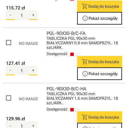
shopping_cart
Dodaj do koszyka
115.72 zł
-
+
info
Pokaż szczegóły
PGL-90X30-B/C-FA
TABLICZKA PGL 90x30 mm
BIAŁY/CZARNY 0.8 mm SAMOPRZYL. 18
szt./ARK.
Dostępność
shopping_cart
Dodaj do koszyka
127.41 zł
-
+
info
Pokaż szczegóły
PGL-90X30-B/C-HA
TABLICZKA PGL 90x30 mm
BIAŁY/CZARNY 1.6 mm SAMOPRZYL. 18
szt./ARK.
Dostępność
shopping_cart
Dodaj do koszyka
129.96 zł
-
+