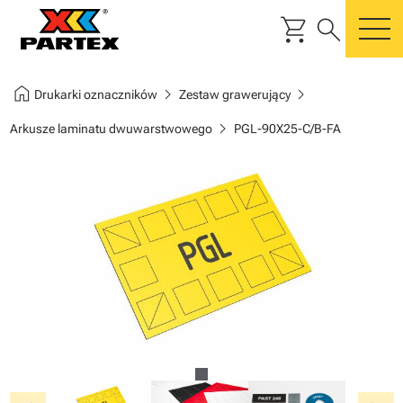
shopping_cart
search
m
home
chevron_right
chevron_right
Drukarki oznaczników
Zestaw grawerujący
chevron_right
Arkusze laminatu dwuwarstwowego
PGL-90X25-C/B-FA