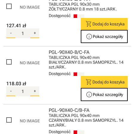
TABLICZKA PGL 90x30 mm
ŻÓŁTY/CZARNY 0.8 mm 18 szt./ARK.
Dostępność
shopping_cart
Dodaj do koszyka
127.41 zł
-
+
info
Pokaż szczegóły
PGL-90X40-B/C-FA
TABLICZKA PGL 90x40 mm
BIAŁY/CZARNY 0.8 mm SAMOPRZYL. 14
szt./ARK.
Dostępność
shopping_cart
Dodaj do koszyka
118.03 zł
-
+
info
Pokaż szczegóły
PGL-90X40-C/B-FA
TABLICZKA PGL 90x40 mm
CZARNY/BIAŁY 0.8 mm SAMOPRZYL. 14
szt./ARK.
Dostępność