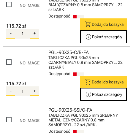
TABLICZKA PGL 90x25 mm
BIAŁY/CZARNY 0.8 mm SAMOPRZYL. 22
szt./ARK.
Dostępność
shopping_cart
Dodaj do koszyka
115.72 zł
-
+
info
Pokaż szczegóły
PGL-90X25-C/B-FA
TABLICZKA PGL 90x25 mm
CZARNY/BIAŁY 0.8 mm SAMOPRZYL. 22
szt./ARK.
Dostępność
shopping_cart
Dodaj do koszyka
115.72 zł
-
+
info
Pokaż szczegóły
PGL-90X25-SSI/C-FA
TABLICZKA PGL 90x25 mm SREBRNY
METALICZNY/CZARNY 0.8 mm
SAMOPRZYL. 22 szt./ARK.
Dostępność