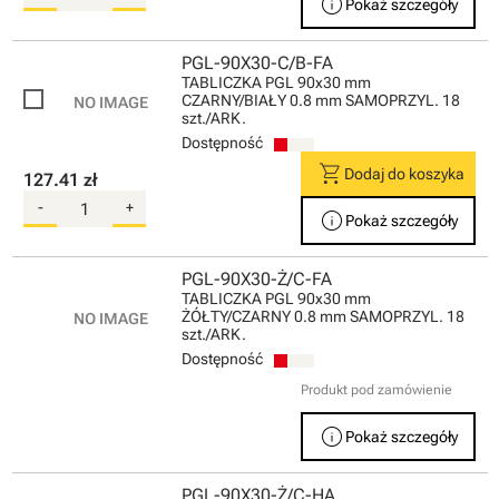
info
Pokaż szczegóły
PGL-90X30-C/B-FA
TABLICZKA PGL 90x30 mm
CZARNY/BIAŁY 0.8 mm SAMOPRZYL. 18
szt./ARK.
Dostępność
shopping_cart
Dodaj do koszyka
127.41 zł
-
+
info
Pokaż szczegóły
PGL-90X30-Ż/C-FA
TABLICZKA PGL 90x30 mm
ŻÓŁTY/CZARNY 0.8 mm SAMOPRZYL. 18
szt./ARK.
Dostępność
Produkt pod zamówienie
info
Pokaż szczegóły
PGL-90X30-Ż/C-HA