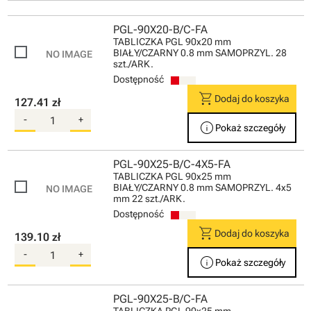
PGL-90X20-B/C-FA
TABLICZKA PGL 90x20 mm
BIAŁY/CZARNY 0.8 mm SAMOPRZYL. 28
szt./ARK.
Dostępność
shopping_cart
Dodaj do koszyka
127.41 zł
-
+
info
Pokaż szczegóły
PGL-90X25-B/C-4X5-FA
TABLICZKA PGL 90x25 mm
BIAŁY/CZARNY 0.8 mm SAMOPRZYL. 4x5
mm 22 szt./ARK.
Dostępność
shopping_cart
Dodaj do koszyka
139.10 zł
-
+
info
Pokaż szczegóły
PGL-90X25-B/C-FA