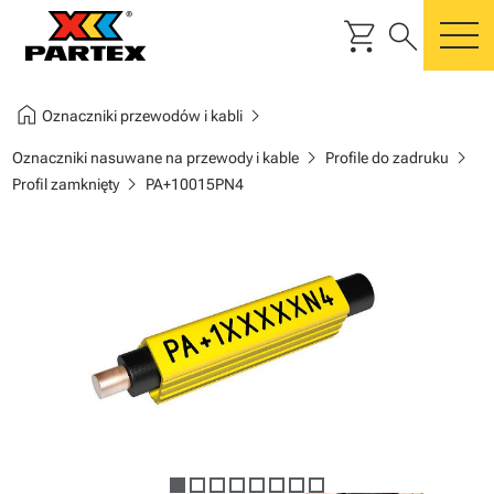
shopping_cart
search
m
home
chevron_right
Oznaczniki przewodów i kabli
chevron_right
chevron_right
Oznaczniki nasuwane na przewody i kable
Profile do zadruku
chevron_right
Profil zamknięty
PA+10015PN4