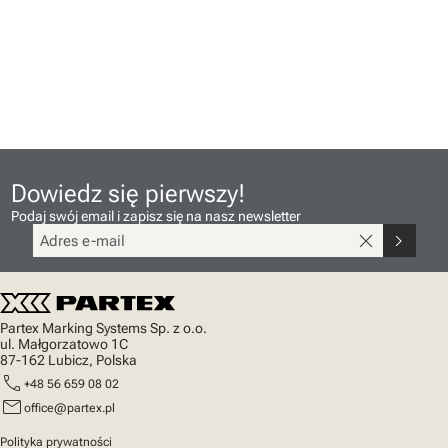
Dowiedz się pierwszy!
Podaj swój email i zapisz się na nasz newsletter
close
chevron_right
Partex Marking Systems Sp. z o.o.
ul. Małgorzatowo 1C
87-162 Lubicz, Polska
call
+48 56 659 08 02
mail
office@partex.pl
Polityka prywatności