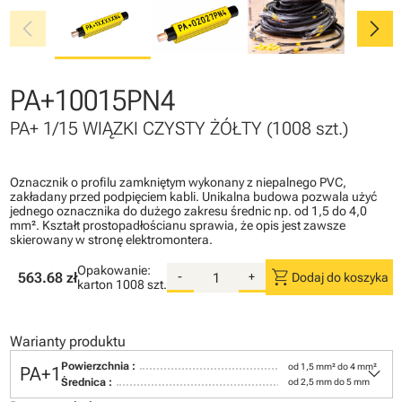
chevron_left
chevron_right
PA+10015PN4
PA+ 1/15 WIĄZKI CZYSTY ŻÓŁTY (1008 szt.)
Oznacznik o profilu zamkniętym wykonany z niepalnego PVC,
zakładany przed podpięciem kabli. Unikalna budowa pozwala użyć
jednego oznacznika do dużego zakresu średnic np. od 1,5 do 4,0
mm². Kształt prostopadłościanu sprawia, że opis jest zawsze
skierowany w stronę elektromontera.
Opakowanie:
shopping_cart
563.68 zł
-
+
Dodaj do koszyka
karton
1008 szt.
Warianty produktu
keyboard_arrow_down
Powierzchnia :
od 1,5 mm² do 4 mm²
PA+1
Średnica :
od 2,5 mm do 5 mm