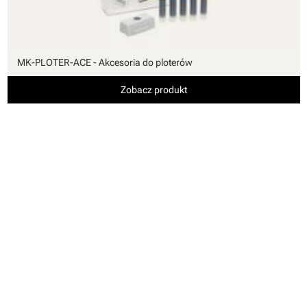
MK-PLOTER-ACE - Akcesoria do ploterów
Zobacz produkt