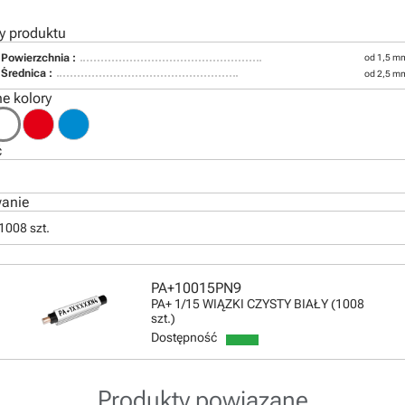
y produktu
Powierzchnia :
od 1,5 m
1
Średnica :
od 2,5 m
e kolory
ć
anie
1008 szt.
PA+10015PN9
PA+ 1/15 WIĄZKI CZYSTY BIAŁY (1008
szt.)
Dostępność
Produkty powiązane