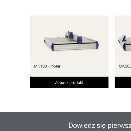
MK100 - Ploter
MK500 
Zobacz produkt
Dowiedz się pierwsz