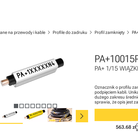
chevron_right
chevron_right
chevron_right
ane na przewody i kable
Profile do zadruku
Profil zamknięty
PA
PA+10015
PA+ 1/15 WIĄZKI
Oznacznik o profilu z
podpięciem kabli. Uni
dużego zakresu średnic
sprawia, że opis jest 
chevron_right
563.68 zł