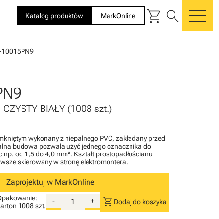
shopping_cart
search
Katalog produktów
MarkOnline
me
+10015PN9
PN9
 CZYSTY BIAŁY (1008 szt.)
amkniętym wykonany z niepalnego PVC, zakładany przed
kalna budowa pozwala użyć jednego oznacznika do
 np. od 1,5 do 4,0 mm². Kształt prostopadłościanu
zawsze skierowany w stronę elektromontera.
Zaprojektuj w MarkOnline
Opakowanie:
shopping_cart
-
+
Dodaj do koszyka
karton
1008 szt.