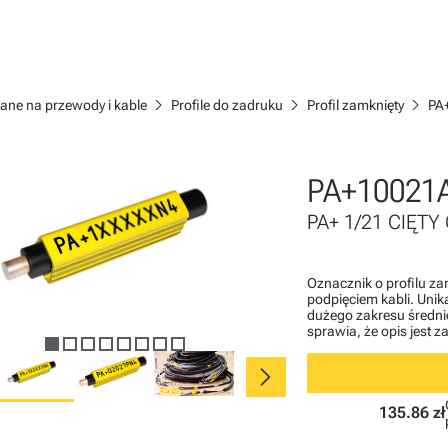
chevron_right
chevron_right
chevron_right
ane na przewody i kable
Profile do zadruku
Profil zamknięty
PA
PA+10021
PA+ 1/21 CIĘTY 
Oznacznik o profilu z
podpięciem kabli. Uni
dużego zakresu średnic
sprawia, że opis jest 
chevron_right
135.86 zł