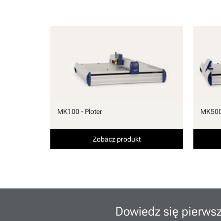
MK100 - Ploter
MK500 
Zobacz produkt
Dowiedz się pierwsz