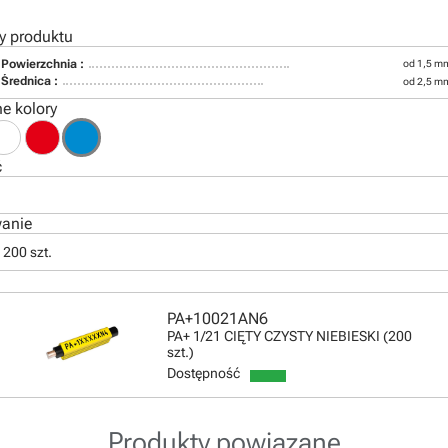
y produktu
Powierzchnia :
od 1,5 m
1
Średnica :
od 2,5 m
e kolory
ć
anie
 200 szt.
PA+10021AN6
PA+ 1/21 CIĘTY CZYSTY NIEBIESKI (200
szt.)
Dostępność
Produkty powiązane