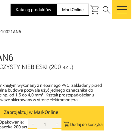
shopping_cart
search
Katalog produktów
MarkOnline
me
+10021AN6
AN6
CZYSTY NIEBIESKI (200 szt.)
amkniętym wykonany z niepalnego PVC, zakładany przed
kalna budowa pozwala użyć jednego oznacznika do
 np. od 1,5 do 4,0 mm². Kształt prostopadłościanu
zawsze skierowany w stronę elektromontera.
Zaprojektuj w MarkOnline
Opakowanie:
shopping_cart
-
+
Dodaj do koszyka
paczka
200 szt.