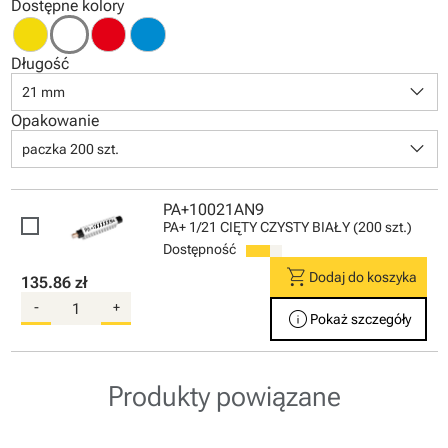
Dostępne kolory
Długość
keyboard_arrow_down
21 mm
Opakowanie
keyboard_arrow_down
paczka 200 szt.
PA+10021AN9
PA+ 1/21 CIĘTY CZYSTY BIAŁY (200 szt.)
Dostępność
shopping_cart
Dodaj do koszyka
135.86 zł
-
+
info
Pokaż szczegóły
Produkty powiązane