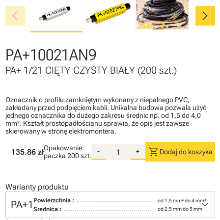
chevron_left
chevron_right
PA+10021AN9
PA+ 1/21 CIĘTY CZYSTY BIAŁY (200 szt.)
Oznacznik o profilu zamkniętym wykonany z niepalnego PVC,
zakładany przed podpięciem kabli. Unikalna budowa pozwala użyć
jednego oznacznika do dużego zakresu średnic np. od 1,5 do 4,0
mm². Kształt prostopadłościanu sprawia, że opis jest zawsze
skierowany w stronę elektromontera.
Opakowanie:
shopping_cart
135.86 zł
-
+
Dodaj do koszyka
paczka
200 szt.
Warianty produktu
keyboard_arrow_down
Powierzchnia :
od 1,5 mm² do 4 mm²
PA+1
Średnica :
od 2,5 mm do 5 mm