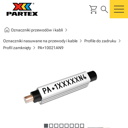
shopping_cart
search
m
home
chevron_right
Oznaczniki przewodów i kabli
chevron_right
chevron_right
Oznaczniki nasuwane na przewody i kable
Profile do zadruku
chevron_right
Profil zamknięty
PA+10021AN9