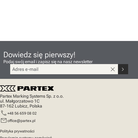
Dowiedz się pierwszy!
Podaj swój email i zapisz się na nasz newsletter
close
chevron_right
Partex Marking Systems Sp. z o.o.
ul. Małgorzatowo 1C
87-162 Lubicz, Polska
call
+48 56 659 08 02
mail
office@partex.pl
Polityka prywatności