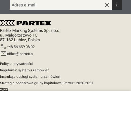
close
chevron_right
Partex Marking Systems Sp. z o.o.
ul. Małgorzatowo 1C
87-162 Lubicz, Polska
call
+48 56 659 08 02
mail
office@partex.pl
Polityka prywatności
Regulamin systemu zamówień
Instrukcja obsługi systemu zamówień
Strategia podatkowa grupy kapitałowej Partex:
2020
2021
2022
close
Twój koszyk
Szybki dostęp
Katalog produktów
MarkOnline
Aktualności