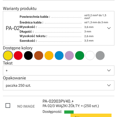
Warianty produktu
od 0,2 mm² do 1,5
Powierzchnia kabla :
mm²
Średnica kabla :
od 1,3 mm do 3 mm
keyboard_arrow_down
PA-02
Wysokość :
3,6 mm
Długość :
3 mm
Wysokość tekstu :
2,6 mm
Szerokość :
3,5 mm
Dostępne kolory
Tekst
keyboard_arrow_down
+
Opakowanie
keyboard_arrow_down
paczka 250 szt.
PA-02003PV40.+
PA 02/3 WIĄZKI ŻÓŁTY: + (250 szt.)
Dostępność