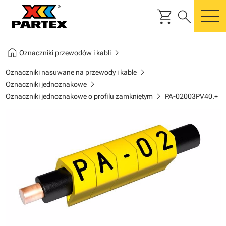
shopping_cart
search
m
home
chevron_right
Oznaczniki przewodów i kabli
chevron_right
Oznaczniki nasuwane na przewody i kable
chevron_right
Oznaczniki jednoznakowe
chevron_right
Oznaczniki jednoznakowe o profilu zamkniętym
PA-02003PV40.+