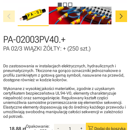
chevron_left
chevron_right
PA-02003PV40.+
PA 02/3 WIĄZKI ŻÓŁTY: + (250 szt.)
Do zastosowania w instalacjach elektrycznych, hydraulicznych i
pneumatycznych. Tłoczone na gorąco oznaczniki jednoznakowe o
profilu zamkniętym z gotową gamą symboli, nasuwane na przewód,
dostępne również w kodzie kolorów.
Wykonane z wysokiej jakości materiałów, zgodnie z uzyskanym
certyfikatem bezpieczeństwa UL94-V0, elementy charakteryzuje
niepalność oraz samogaśnięcie. Regulowany kształt części
uniemożliwia samoistne przemieszczanie się elementów sekwencji.
Elastyczne elementy dopasowują się do średnicy każdego przewodu i
umożliwiają swobodną manipulację całości sekwencji w zależności
od potrzeb.
Opakowanie:
shopping_cart
18.88 zł
-
+
Dodaj do koszyka