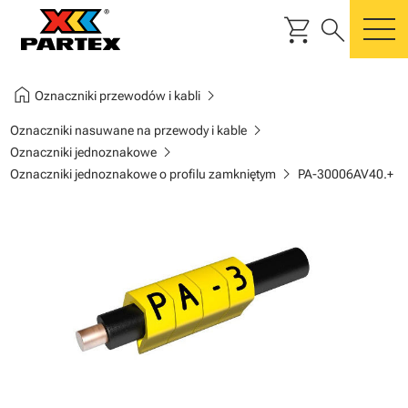
shopping_cart
search
m
home
chevron_right
Oznaczniki przewodów i kabli
chevron_right
Oznaczniki nasuwane na przewody i kable
chevron_right
Oznaczniki jednoznakowe
chevron_right
Oznaczniki jednoznakowe o profilu zamkniętym
PA-30006AV40.+