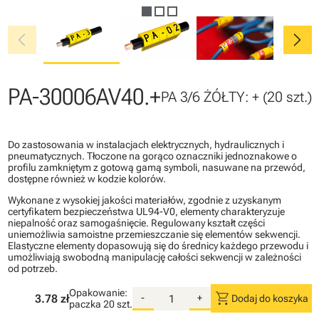
chevron_left
chevron_right
PA-30006AV40.+
PA 3/6 ŻÓŁTY: + (20 szt.)
Do zastosowania w instalacjach elektrycznych, hydraulicznych i
pneumatycznych. Tłoczone na gorąco oznaczniki jednoznakowe o
profilu zamkniętym z gotową gamą symboli, nasuwane na przewód,
dostępne również w kodzie kolorów.
Wykonane z wysokiej jakości materiałów, zgodnie z uzyskanym
certyfikatem bezpieczeństwa UL94-V0, elementy charakteryzuje
niepalność oraz samogaśnięcie. Regulowany kształt części
uniemożliwia samoistne przemieszczanie się elementów sekwencji.
Elastyczne elementy dopasowują się do średnicy każdego przewodu i
umożliwiają swobodną manipulację całości sekwencji w zależności
od potrzeb.
Opakowanie:
shopping_cart
3.78 zł
-
+
Dodaj do koszyka
paczka
20 szt.