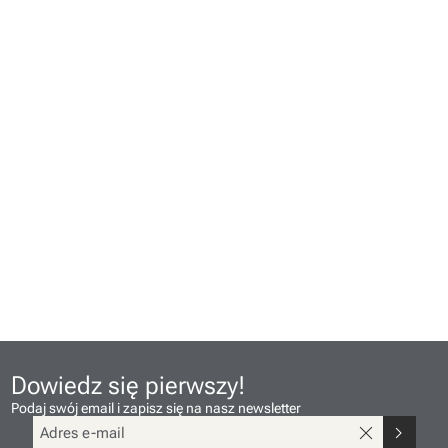
Dowiedz się pierwszy!
Podaj swój email i zapisz się na nasz newsletter
close
chevron_right