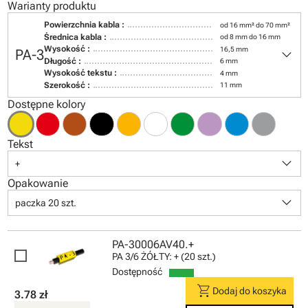
Warianty produktu
Powierzchnia kabla :
od 16 mm² do 70 mm²
Średnica kabla :
od 8 mm do 16 mm
keyboard_arrow_down
Wysokość :
16,5 mm
PA-3
Długość :
6 mm
Wysokość tekstu :
4 mm
Szerokość :
11 mm
Dostępne kolory
Tekst
keyboard_arrow_down
+
Opakowanie
keyboard_arrow_down
paczka 20 szt.
PA-30006AV40.+
PA 3/6 ŻÓŁTY: + (20 szt.)
Dostępność
shopping_cart
Dodaj do koszyka
3.78 zł