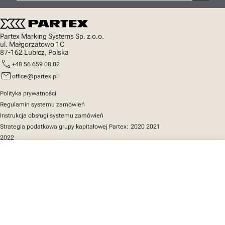
Partex Marking Systems Sp. z o.o.
ul. Małgorzatowo 1C
87-162 Lubicz, Polska
call
+48 56 659 08 02
mail
office@partex.pl
Polityka prywatności
Regulamin systemu zamówień
Instrukcja obsługi systemu zamówień
Strategia podatkowa grupy kapitałowej Partex:
2020
2021
2022
close
Twój koszyk
Szybki dostęp
Katalog produktów
MarkOnline
Aktualności
Wsparcie