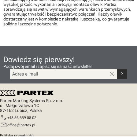
wysokiej jakości wykonania i precyzji montażu dławiki Partex
sprawdzają się nawet w wymagających warunkach przemysłowych,
gwarantując trwałość i bezpieczeństwo połączeń. Każdy dławik
dostarczany jest w komplecie z nakrętką i uszczelką, co gwarantuje
solidne i szczelne połączenie.
Dowiedz się pierwszy!
Podaj swój email i zapisz się na nasz newsletter
close
chevron_right
Partex Marking Systems Sp. z o.o.
ul. Małgorzatowo 1C
87-162 Lubicz, Polska
call
+48 56 659 08 02
mail
office@partex.pl
Polityka prywatności