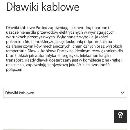
Dławiki kablowe
Dławiki kablowe Partex zapewniają niezawodną ochronę i
uszczelnienie dla przewodów elektrycznych w wymagających
warunkach przemysłowych. Wykonane z wysokiej jakości
poliamidu 66, charakteryzują się doskonałą odpornością na
działanie czynników mechanicznych, chemicznych oraz wysokich
temperatur. Dławiki kablowe Partex są idealnym rozwiązaniem dla
branż takich jak automatyka, energetyka, telekomunikacja i
transport. Każdy dławik dostarczany jest w komplecie z nakrętką i
uszczelką, zapewniając najwyższą jakość i niezawodność
połączeń.
keyboard_arrow_down
Dławiki kablowe
editor_choice