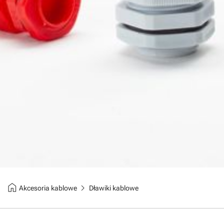
home
chevron_right
Akcesoria kablowe
Dławiki kablowe