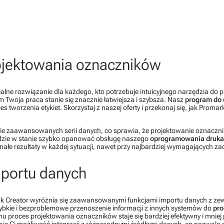
rojektowania oznaczników
ealne rozwiązanie dla każdego, kto potrzebuje intuicyjnego narzędzia d
Twoja praca stanie się znacznie łatwiejsza i szybsza. Nasz
program do
s tworzenia etykiet. Skorzystaj z naszej oferty i przekonaj się, jak Prom
zaawansowanych serii danych, co sprawia, że projektowanie oznaczników 
ędzie w stanie szybko opanować obsługę naszego
oprogramowania druka
ałe rezultaty w każdej sytuacji, nawet przy najbardziej wymagających za
portu danych
 Creator wyróżnia się zaawansowanymi funkcjami importu danych z zew
zybkie i bezproblemowe przenoszenie informacji z innych systemów do
pr
 proces projektowania oznaczników staje się bardziej efektywny i mniej 
je Ci możliwość integracji z różnorodnymi źródłami danych, co pozwala 