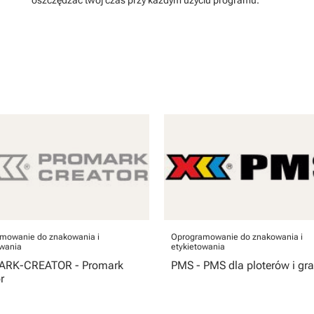
oszczędzać twój czas przy każdym użyciu programu.
mowanie do znakowania i
Oprogramowanie do znakowania i
owania
etykietowania
RK-CREATOR - Promark
PMS - PMS dla ploterów i g
r