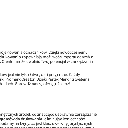
o projektowania oznaczników. Dzięki nowoczesnemu
 drukowania
zapewniają możliwość importu danych z
ark Creator może uwolnić Twój potencjał w zarządzaniu
jest nie tylko łatwe, ale i przyjemne. Każdy
rki
Promark Creator. Dzięki Partex Marking Systems
daniach. Sprawdź naszą ofertę już teraz!
nętrznych źródeł, co znacząco usprawnia zarządzanie
ogramów do drukowania
, eliminując konieczność
podatny na błędy, co jest kluczowe w rygorystycznych
na elastyczne zarządzanie materiałami i dostosowanie