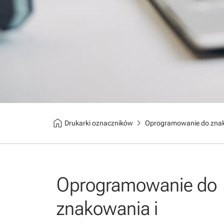
home
chevron_right
Drukarki oznaczników
Oprogramowanie do znako
Oprogramowanie do
znakowania i