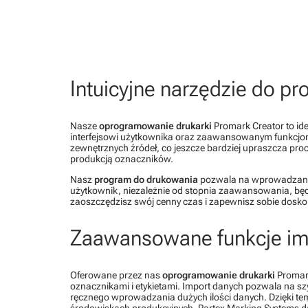
Etykiety montowane w kieszeni
zaciskowe
Taśmy elektroizolacyjne
Stalowe opaski zaciskowe |
Etykiety samoprzylepne do
Trytytki metalowe do kabli
drukarek termotransferowych
Zadrukowane etykiety gotowe do
Intuicyjne narzędzie do p
montażu
Etykiety samoprzylepne do
Nasze
oprogramowanie drukarki
Promark Creator to id
drukarek biurowych
interfejsowi użytkownika oraz zaawansowanym funkcjom 
zewnętrznych źródeł, co jeszcze bardziej upraszcza proce
produkcją oznaczników.
Plomby
Nasz
program do drukowania
pozwala na wprowadzanie 
Etykiety do opisu ręcznego
użytkownik, niezależnie od stopnia zaawansowania, b
zaoszczędzisz swój cenny czas i zapewnisz sobie doskon
Zaawansowane funkcje im
Oferowane przez nas
oprogramowanie drukarki
Promark
oznacznikami i etykietami. Import danych pozwala na s
ręcznego wprowadzania dużych ilości danych. Dzięki temu
środowiskach produkcyjnych. Partex Marking Systems da