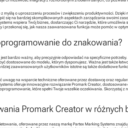
z myślą o uproszczeniu procesów i zwiększeniu produktywności. Dzięki m
ić się na bardziej skomplikowanych aspektach zarządzania swoimi zaso
ystems wspiera Twój biznes, dostarczając Ci narzędzie, które umożliwia 
erty i przekonaj się, jak nasza zaawansowana funkcja może pomóc w opty
oprogramowanie do znakowania?
st bardzo ważny, aby precyzyjnie odpowiadać na specyficzne potrzeby.
yć dostosowane do modelu, którym dysponujesz. Ważna jest także łatwość 
bardziej zaawansowanych użytkowników istotne są także dodatkowe funkcje 
cić uwagę na wsparcie techniczne oferowane przez dostawcę oraz regularno
ystems oferuje innowacyjne rozwiązanie Promark Creator, dostosowane 
 oprogramowanie, które spełni Twoje wszelkie oczekiwania. Skorzystaj z 
ania Promark Creator w różnych 
etowania, oferowane przez naszą markę Partex Marking Systems znajduj