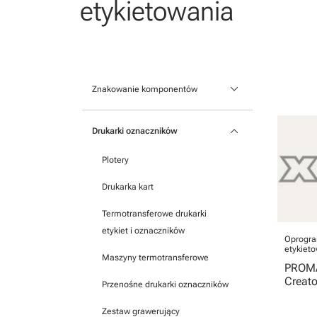
etykietowania
keyboard_arrow_down
Znakowanie komponentów
Oznaczniki aparatury modułowej
keyboard_arrow_down
Drukarki oznaczników
Oznaczniki na listwy zaciskowe
Plotery
Oznaczniki samoprzylepne
Drukarka kart
Termotransferowe drukarki
etykiet i oznaczników
Oprogra
etykiet
Maszyny termotransferowe
PROMA
Creato
Przenośne drukarki oznaczników
Zestaw grawerujący