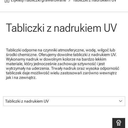
chevron_right
Etykiety i tabliczki grawerowane
Tabliczki z nadrukiem UV
Tabliczki z nadrukiem UV
Tabliczki odporne na czynniki atmosferyczne, wodę, wilgoć lub
środki chemiczne. Oferujemy dowolne tabliczki z nadrukiem UV.
Wykonamy nadruk w dowolnym kolorze na bardzo lekkim
materiale, który jednocześnie zachowuje sztywność i jest
wytrzymały na uderzenia. Trwały nadruk oraz wysoka odporność
tabliczek daje możliwość wielu zastosowań zarówno wewnątrz
jak i na zewnątrz.
keyboard_arrow_down
Tabliczki z nadrukiem UV
editor_choice