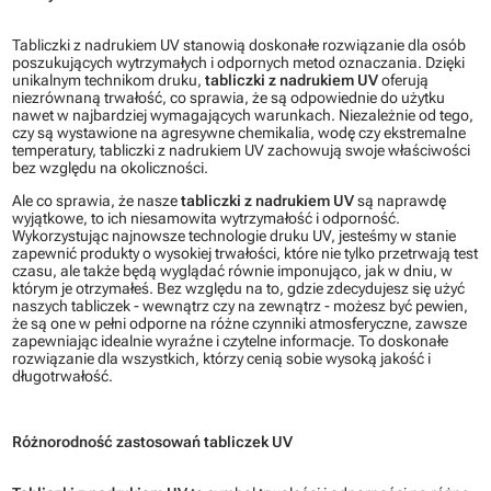
Tabliczki z nadrukiem UV stanowią doskonałe rozwiązanie dla osób
poszukujących wytrzymałych i odpornych metod oznaczania. Dzięki
unikalnym technikom druku,
tabliczki z nadrukiem UV
oferują
niezrównaną trwałość, co sprawia, że są odpowiednie do użytku
nawet w najbardziej wymagających warunkach. Niezależnie od tego,
czy są wystawione na agresywne chemikalia, wodę czy ekstremalne
temperatury, tabliczki z nadrukiem UV zachowują swoje właściwości
bez względu na okoliczności.
Ale co sprawia, że nasze
tabliczki z nadrukiem UV
są naprawdę
wyjątkowe, to ich niesamowita wytrzymałość i odporność.
Wykorzystując najnowsze technologie druku UV, jesteśmy w stanie
zapewnić produkty o wysokiej trwałości, które nie tylko przetrwają test
czasu, ale także będą wyglądać równie imponująco, jak w dniu, w
którym je otrzymałeś. Bez względu na to, gdzie zdecydujesz się użyć
naszych tabliczek - wewnątrz czy na zewnątrz - możesz być pewien,
że są one w pełni odporne na różne czynniki atmosferyczne, zawsze
zapewniając idealnie wyraźne i czytelne informacje. To doskonałe
rozwiązanie dla wszystkich, którzy cenią sobie wysoką jakość i
długotrwałość.
Różnorodność zastosowań tabliczek UV