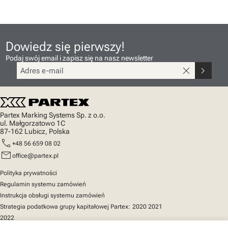
Dowiedz się pierwszy!
Podaj swój email i zapisz się na nasz newsletter
close
chevron_right
Partex Marking Systems Sp. z o.o.
ul. Małgorzatowo 1C
87-162 Lubicz, Polska
call
+48 56 659 08 02
mail
office@partex.pl
Polityka prywatności
Regulamin systemu zamówień
Instrukcja obsługi systemu zamówień
Strategia podatkowa grupy kapitałowej Partex:
2020
2021
2022