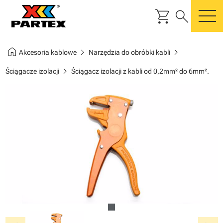
shopping_cart
search
m
home
chevron_right
chevron_right
Akcesoria kablowe
Narzędzia do obróbki kabli
chevron_right
Ściągacze izolacji
Ściągacz izolacji z kabli od 0,2mm² do 6mm².