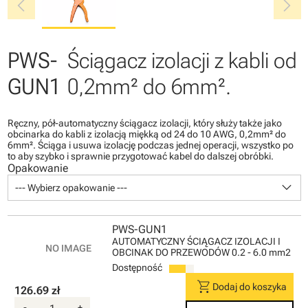
chevron_left
chevron_right
PWS-
Ściągacz izolacji z kabli od
GUN1
0,2mm² do 6mm².
Ręczny, pół-automatyczny ściągacz izolacji, który służy także jako
obcinarka do kabli z izolacją miękką od 24 do 10 AWG, 0,2mm² do
6mm². Ściąga i usuwa izolację podczas jednej operacji, wszystko po
to aby szybko i sprawnie przygotować kabel do dalszej obróbki.
Opakowanie
keyboard_arrow_down
--- Wybierz opakowanie ---
PWS-GUN1
AUTOMATYCZNY ŚCIĄGACZ IZOLACJI I
OBCINAK DO PRZEWODÓW 0.2 - 6.0 mm2
Dostępność
shopping_cart
Dodaj do koszyka
126.69 zł
-
+