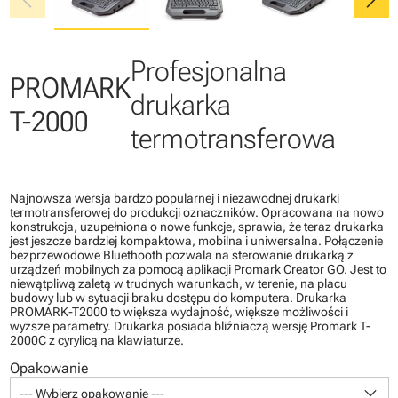
chevron_left
chevron_right
Profesjonalna
PROMARK
drukarka
T-2000
termotransferowa
Najnowsza wersja bardzo popularnej i niezawodnej drukarki
termotransferowej do produkcji oznaczników. Opracowana na nowo
konstrukcja, uzupełniona o nowe funkcje, sprawia, że teraz drukarka
jest jeszcze bardziej kompaktowa, mobilna i uniwersalna. Połączenie
bezprzewodowe Bluethooth pozwala na sterowanie drukarką z
urządzeń mobilnych za pomocą aplikacji Promark Creator GO. Jest to
niewątpliwą zaletą w trudnych warunkach, w terenie, na placu
budowy lub w sytuacji braku dostępu do komputera. Drukarka
PROMARK-T2000 to większa wydajność, większe możliwości i
wyższe parametry. Drukarka posiada bliźniaczą wersję Promark T-
2000C z cyrylicą na klawiaturze.
Opakowanie
keyboard_arrow_down
--- Wybierz opakowanie ---