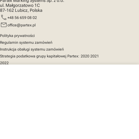
Partex Marking Systems Sp. z o.o.
ul. Małgorzatowo 1C
87-162 Lubicz, Polska
call
+48 56 659 08 02
mail
office@partex.pl
Polityka prywatności
Regulamin systemu zamówień
Instrukcja obsługi systemu zamówień
Strategia podatkowa grupy kapitałowej Partex:
2020
2021
2022
close
Twój koszyk
Szybki dostęp
Katalog produktów
MarkOnline
Aktualności
Wsparcie
O nas
Twój koszyk jest pusty
Znajdź nas