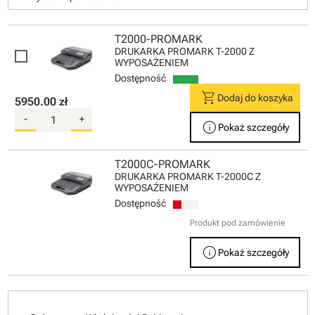
T2000-PROMARK
DRUKARKA PROMARK T-2000 Z
WYPOSAŻENIEM
Dostępność
shopping_cart
Dodaj do koszyka
5950.00 zł
-
+
info
Pokaż szczegóły
T2000C-PROMARK
DRUKARKA PROMARK T-2000C Z
WYPOSAŻENIEM
Dostępność
Produkt pod zamówienie
info
Pokaż szczegóły