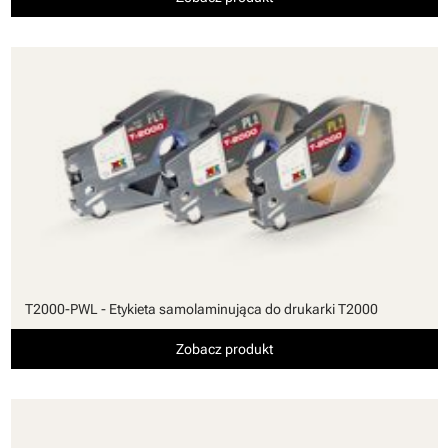
T2000-PWL - Etykieta samolaminująca do drukarki T2000
Zobacz produkt