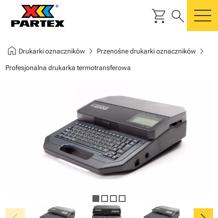
shopping_cart
search
m
home
chevron_right
chevron_right
Drukarki oznaczników
Przenośne drukarki oznaczników
Profesjonalna drukarka termotransferowa