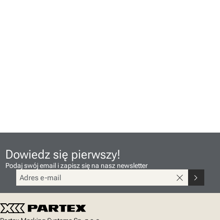
Dowiedz się pierwszy!
Podaj swój email i zapisz się na nasz newsletter
close
chevron_right