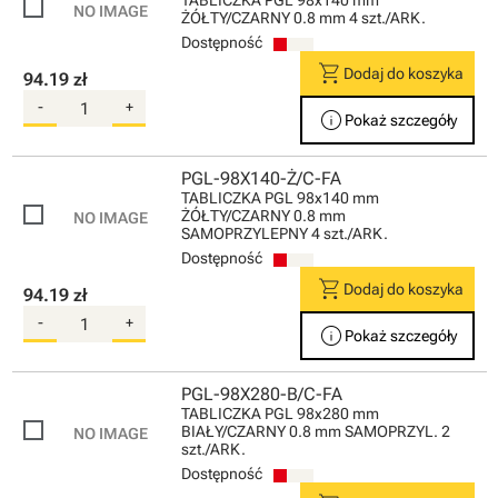
TABLICZKA PGL 98x140 mm
ŻÓŁTY/CZARNY 0.8 mm 4 szt./ARK.
Dostępność
shopping_cart
Dodaj do koszyka
94.19 zł
-
+
info
Pokaż szczegóły
PGL-98X140-Ż/C-FA
TABLICZKA PGL 98x140 mm
ŻÓŁTY/CZARNY 0.8 mm
SAMOPRZYLEPNY 4 szt./ARK.
Dostępność
shopping_cart
Dodaj do koszyka
94.19 zł
-
+
info
Pokaż szczegóły
PGL-98X280-B/C-FA
TABLICZKA PGL 98x280 mm
BIAŁY/CZARNY 0.8 mm SAMOPRZYL. 2
szt./ARK.
Dostępność