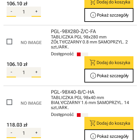
shopping_cart
Dodaj do koszyka
106.10 zł
-
+
info
Pokaż szczegóły
PGL-98X280-Ż/C-FA
TABLICZKA PGL 98x280 mm
ŻÓŁTY/CZARNY 0.8 mm SAMOPRZYL. 2
szt./ARK.
Dostępność
shopping_cart
Dodaj do koszyka
106.10 zł
-
+
info
Pokaż szczegóły
PGL-98X40-B/C-HA
TABLICZKA PGL 98x40 mm
BIAŁY/CZARNY 1.6 mm SAMOPRZYL. 14
szt./ARK.
Dostępność
shopping_cart
Dodaj do koszyka
118.03 zł
-
+
info
Pokaż szczegóły