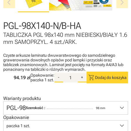
chevron_left
chevron_right
PGL-98X140-N/B-HA
TABLICZKA PGL 98x140 mm NIEBIESKI/BIAŁY 1.6
mm SAMOPRZYL. 4 szt./ARK.
Czyste arkusze laminatu dwuwarstwowego do samodzielnego
grawerowania dowolnych opisów pod lampki i przyciski oraz
tabliczek znamionowych. Laminat jest pocięty na formaty A4/A3 lub
ponacinany na tabliczki o różnych wymiarach.
Opakowanie:
shopping_cart
94.19 zł
-
+
Dodaj do koszyka
paczka
1 szt.
Warianty produktu
keyboard_arrow_down
PGL-98
Szerokość :
98 mm
Opakowanie
keyboard_arrow_down
paczka 1 szt.