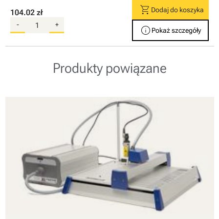
shopping_cart
Dodaj do koszyka
104.02 zł
-
+
info
Pokaż szczegóły
Produkty powiązane