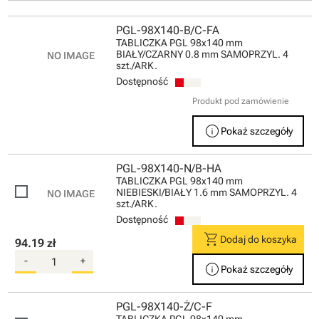
PGL-98X140-B/C-FA
TABLICZKA PGL 98x140 mm
BIAŁY/CZARNY 0.8 mm SAMOPRZYL. 4
szt./ARK.
Dostępność
Produkt pod zamówienie
info
Pokaż szczegóły
PGL-98X140-N/B-HA
TABLICZKA PGL 98x140 mm
NIEBIESKI/BIAŁY 1.6 mm SAMOPRZYL. 4
szt./ARK.
Dostępność
shopping_cart
Dodaj do koszyka
94.19 zł
-
+
info
Pokaż szczegóły
PGL-98X140-Ż/C-F