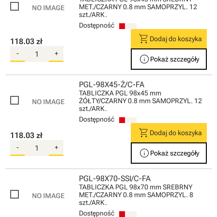
MET./CZARNY 0.8 mm SAMOPRZYL. 12
szt./ARK.
Dostępność
shopping_cart
Dodaj do koszyka
118.03 zł
-
+
info
Pokaż szczegóły
PGL-98X45-Ż/C-FA
TABLICZKA PGL 98x45 mm
ŻÓŁTY/CZARNY 0.8 mm SAMOPRZYL. 12
szt./ARK.
Dostępność
shopping_cart
Dodaj do koszyka
118.03 zł
-
+
info
Pokaż szczegóły
PGL-98X70-SSI/C-FA
TABLICZKA PGL 98x70 mm SREBRNY
MET./CZARNY 0.8 mm SAMOPRZYL. 8
szt./ARK.
Dostępność