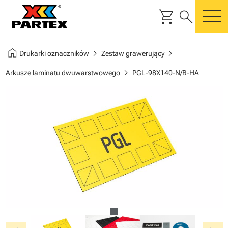
shopping_cart
search
m
home
chevron_right
chevron_right
Drukarki oznaczników
Zestaw grawerujący
chevron_right
Arkusze laminatu dwuwarstwowego
PGL-98X140-N/B-HA