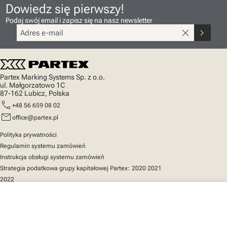
Dowiedz się pierwszy!
Podaj swój email i zapisz się na nasz newsletter
close
chevron_right
Partex Marking Systems Sp. z o.o.
ul. Małgorzatowo 1C
87-162 Lubicz, Polska
call
+48 56 659 08 02
mail
office@partex.pl
Polityka prywatności
Regulamin systemu zamówień
Instrukcja obsługi systemu zamówień
Strategia podatkowa grupy kapitałowej Partex:
2020
2021
2022
close
Twój koszyk
Szybki dostęp
Katalog produktów