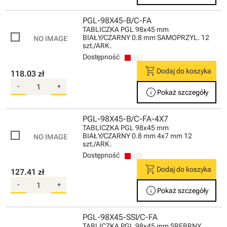
PGL-98X45-B/C-FA
TABLICZKA PGL 98x45 mm
BIAŁY/CZARNY 0.8 mm SAMOPRZYL. 12
szt./ARK.
Dostępność
shopping_cart
Dodaj do koszyka
118.03 zł
-
+
info
Pokaż szczegóły
PGL-98X45-B/C-FA-4X7
TABLICZKA PGL 98x45 mm
BIAŁY/CZARNY 0.8 mm 4x7 mm 12
szt./ARK.
Dostępność
shopping_cart
Dodaj do koszyka
127.41 zł
-
+
info
Pokaż szczegóły
PGL-98X45-SSI/C-FA
TABLICZKA PGL 98x45 mm SREBRNY