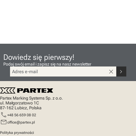
Dowiedz się pierwszy!
Podaj swój email i zapisz się na nasz newsletter
close
chevron_right
Partex Marking Systems Sp. z o.o.
ul. Małgorzatowo 1C
87-162 Lubicz, Polska
call
+48 56 659 08 02
mail
office@partex.pl
Polityka prywatności