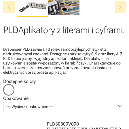
chevron_left
chevron_right
PLD
Aplikatory z literami i cyframi.
Dyspenser PLD zawiera 10 rolek samoprzylepnych etykiet z
nadrukowanymi znakami. Dostępne znaki to cyfry 0-9 oraz litery A-Z.
PLD to poręczny i wygodny aplikator naklejek. Dla ułatwienia
użytkowania został wyposażony w karabińczyk. Charakteryzuje go
bardzo szeroki zakres zastosowań przy znakowaniu instalacji
elektrycznych oraz prosta aplikacja.
Dostępne kolory
Opakowanie
keyboard_arrow_down
--- Wybierz opakowanie ---
PLD30809V090
PLD DYSPENSER Z ROLKAMI ETYKIET 5.0