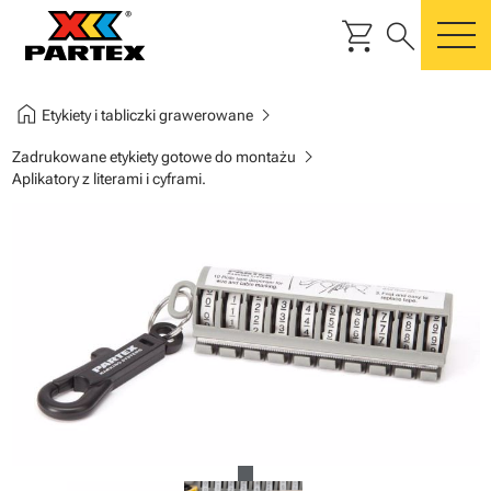
shopping_cart
search
m
home
chevron_right
Etykiety i tabliczki grawerowane
chevron_right
Zadrukowane etykiety gotowe do montażu
Aplikatory z literami i cyframi.