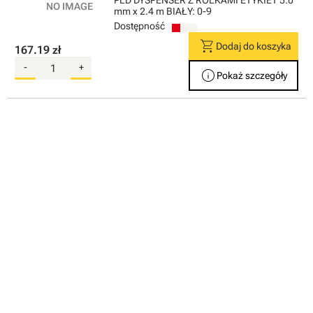
mm x 2.4 m BIAŁY: 0-9
Dostępność
shopping_cart
Dodaj do koszyka
167.19 zł
-
+
info
Pokaż szczegóły