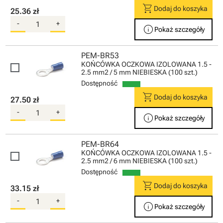
shopping_cart
Dodaj do koszyka
25.36 zł
-
+
info
Pokaż szczegóły
PEM-BR53
KOŃCÓWKA OCZKOWA IZOLOWANA 1.5 -
2.5 mm2 / 5 mm NIEBIESKA (100 szt.)
Dostępność
shopping_cart
Dodaj do koszyka
27.50 zł
-
+
info
Pokaż szczegóły
PEM-BR64
KOŃCÓWKA OCZKOWA IZOLOWANA 1.5 -
2.5 mm2 / 6 mm NIEBIESKA (100 szt.)
Dostępność
shopping_cart
Dodaj do koszyka
33.15 zł
-
+
info
Pokaż szczegóły