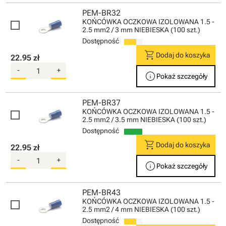
PEM-BR32
KOŃCÓWKA OCZKOWA IZOLOWANA 1.5 -
2.5 mm2 / 3 mm NIEBIESKA (100 szt.)
Dostępność
shopping_cart
Dodaj do koszyka
22.95 zł
-
+
info
Pokaż szczegóły
PEM-BR37
KOŃCÓWKA OCZKOWA IZOLOWANA 1.5 -
2.5 mm2 / 3.5 mm NIEBIESKA (100 szt.)
Dostępność
shopping_cart
Dodaj do koszyka
22.95 zł
-
+
info
Pokaż szczegóły
PEM-BR43
KOŃCÓWKA OCZKOWA IZOLOWANA 1.5 -
2.5 mm2 / 4 mm NIEBIESKA (100 szt.)
Dostępność