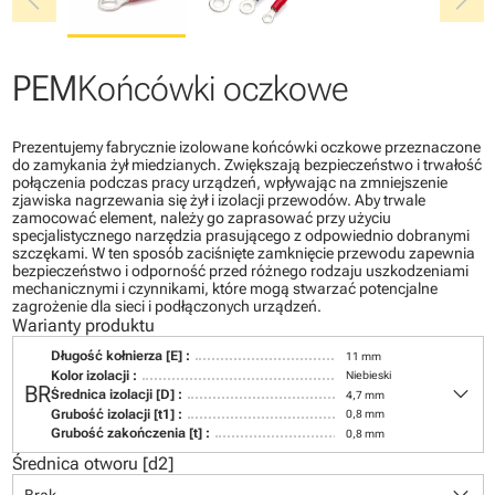
chevron_left
chevron_right
PEM
Końcówki oczkowe
Prezentujemy fabrycznie izolowane końcówki oczkowe przeznaczone
do zamykania żył miedzianych. Zwiększają bezpieczeństwo i trwałość
połączenia podczas pracy urządzeń, wpływając na zmniejszenie
zjawiska nagrzewania się żył i izolacji przewodów. Aby trwale
zamocować element, należy go zaprasować przy użyciu
specjalistycznego narzędzia prasującego z odpowiednio dobranymi
szczękami. W ten sposób zaciśnięte zamknięcie przewodu zapewnia
bezpieczeństwo i odporność przed różnego rodzaju uszkodzeniami
mechanicznymi i czynnikami, które mogą stwarzać potencjalne
zagrożenie dla sieci i podłączonych urządzeń.
Warianty produktu
Długość kołnierza [E] :
11 mm
Kolor izolacji :
Niebieski
keyboard_arrow_down
BR
Średnica izolacji [D] :
4,7 mm
Grubość izolacji [t1] :
0,8 mm
Grubość zakończenia [t] :
0,8 mm
Średnica otworu [d2]