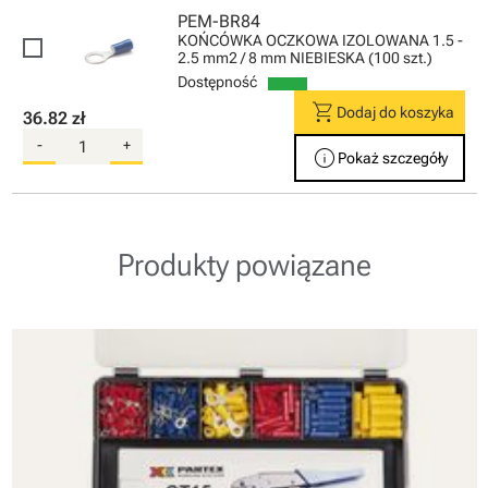
PEM-BR84
KOŃCÓWKA OCZKOWA IZOLOWANA 1.5 -
2.5 mm2 / 8 mm NIEBIESKA (100 szt.)
Dostępność
shopping_cart
Dodaj do koszyka
36.82 zł
-
+
info
Pokaż szczegóły
Produkty powiązane