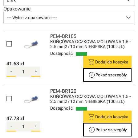
keyboard_arrow_down
Brak
Opakowanie
keyboard_arrow_down
--- Wybierz opakowanie ---
PEM-BR105
KOŃCÓWKA OCZKOWA IZOLOWANA 1.5 -
2.5 mm2 / 10 mm NIEBIESKA (100 szt.)
Dostępność
shopping_cart
Dodaj do koszyka
41.63 zł
-
+
info
Pokaż szczegóły
PEM-BR120
KOŃCÓWKA OCZKOWA IZOLOWANA 1.5 -
2.5 mm2 / 12 mm NIEBIESKA (100 szt.)
Dostępność
shopping_cart
Dodaj do koszyka
47.78 zł
-
+
info
Pokaż szczegóły