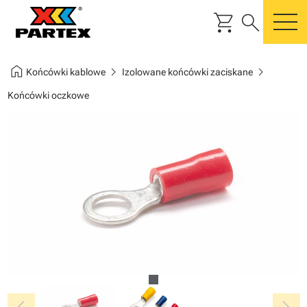
shopping_cart
search
m
home
chevron_right
chevron_right
Końcówki kablowe
Izolowane końcówki zaciskane
Końcówki oczkowe