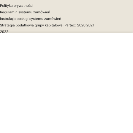
Polityka prywatności
Regulamin systemu zamówień
Instrukcja obsługi systemu zamówień
Strategia podatkowa grupy kapitałowej Partex:
2020
2021
2022
close
Twój koszyk
Szybki dostęp
Katalog produktów
MarkOnline
Aktualności
Wsparcie
O nas
Twój koszyk jest pusty
Znajdź nas
LinkedIn
Facebook
Instagram
We mark the future
YouTube