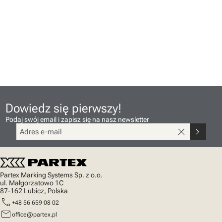
Dowiedz się pierwszy!
Podaj swój email i zapisz się na nasz newsletter
close
chevron_right
Partex Marking Systems Sp. z o.o.
ul. Małgorzatowo 1C
87-162 Lubicz, Polska
call
+48 56 659 08 02
mail
office@partex.pl