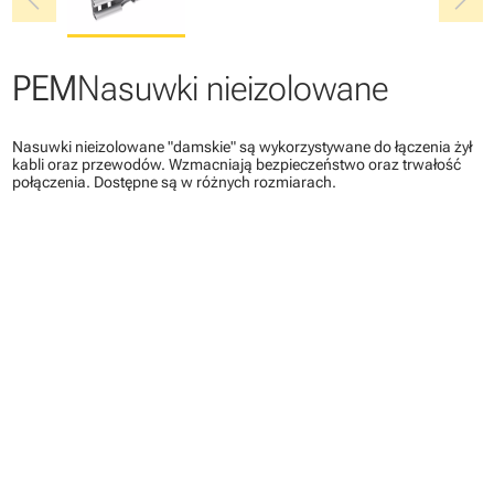
chevron_left
chevron_right
PEM
Nasuwki nieizolowane
Nasuwki nieizolowane "damskie" są wykorzystywane do łączenia żył
kabli oraz przewodów. Wzmacniają bezpieczeństwo oraz trwałość
połączenia. Dostępne są w różnych rozmiarach.