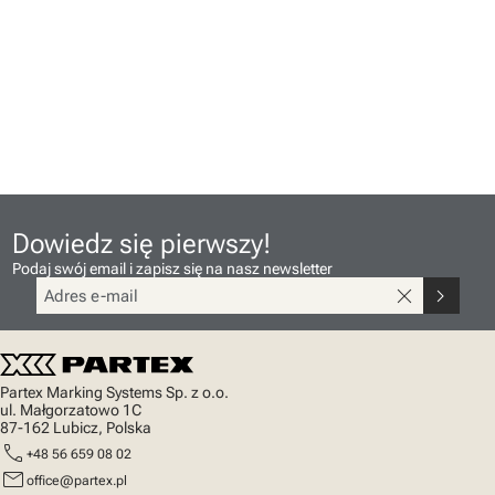
Dowiedz się pierwszy!
Podaj swój email i zapisz się na nasz newsletter
close
chevron_right
Partex Marking Systems Sp. z o.o.
ul. Małgorzatowo 1C
87-162 Lubicz, Polska
call
+48 56 659 08 02
mail
office@partex.pl