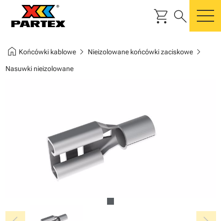
shopping_cart
search
m
home
chevron_right
chevron_right
Końcówki kablowe
Nieizolowane końcówki zaciskowe
Nasuwki nieizolowane