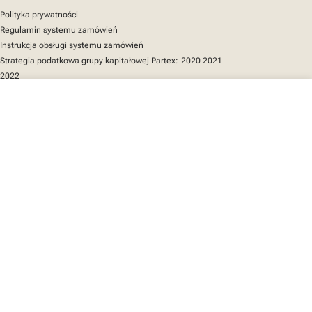
Polityka prywatności
Regulamin systemu zamówień
Instrukcja obsługi systemu zamówień
Strategia podatkowa grupy kapitałowej Partex:
2020
2021
2022
close
Twój koszyk
Szybki dostęp
Katalog produktów
MarkOnline
Aktualności
Wsparcie
O nas
Twój koszyk jest pusty
Znajdź nas
LinkedIn
Facebook
Instagram
We mark the future
YouTube