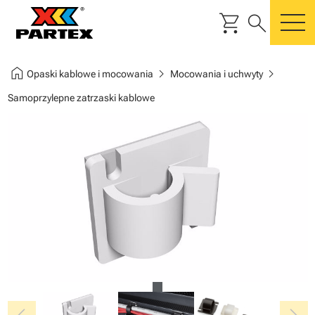
shopping_cart
search
m
home
chevron_right
chevron_right
Opaski kablowe i mocowania
Mocowania i uchwyty
Samoprzylepne zatrzaski kablowe