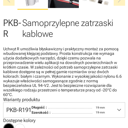
chevron_left
chevron_right
PKB-
Samoprzylepne zatrzaski
R
kablowe
Uchwyt R umożliwia błyskawiczny i praktyczny montaż za pomocą
wbudowanej klejącej podstawy. Prosta konstrukcja nie wymaga
użycia dodatkowych narzędzi, dzięki czemu pozwala na
przeprowadzenie wielu aplikacji na dowolnych powierzchniach w
krótkim czasie. W zależności od potrzeb samoprzylepne zatrzaski
kablowe dostępne są w pełnej gamie rozmiarów oraz dwóch
kolorach: białym i czarnym. Wykonanie z wysokiej jakości nylonu 6.6
wykazuje właściwości samogasnące zgodnie z normą
bezpieczeństwa UL 94-V2. Jest to bezpieczne rozwiązanie dla
wszelkiego rodzaju przestrzeni o temperaturze pracy od -20°C do
60°C.
Warianty produktu
keyboard_arrow_down
Długość :
19 mm
PKB-R191
Szerokość :
19 mm
Dostępne kolory