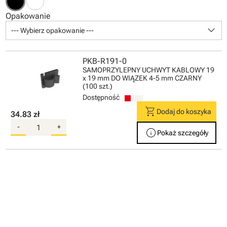
Opakowanie
keyboard_arrow_down
--- Wybierz opakowanie ---
PKB-R191-0
SAMOPRZYLEPNY UCHWYT KABLOWY 19
x 19 mm DO WIĄZEK 4-5 mm CZARNY
(100 szt.)
Dostępność
shopping_cart
Dodaj do koszyka
34.83 zł
-
+
info
Pokaż szczegóły