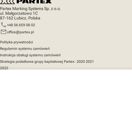
Partex Marking Systems Sp. z o.o.
ul. Małgorzatowo 1C
87-162 Lubicz, Polska
call
+48 56 659 08 02
mail
office@partex.pl
Polityka prywatności
Regulamin systemu zamówień
Instrukcja obsługi systemu zamówień
Strategia podatkowa grupy kapitałowej Partex:
2020
2021
2022
close
Twój koszyk
Szybki dostęp
Katalog produktów
MarkOnline
Aktualności
Wsparcie
O nas
Twój koszyk jest pusty