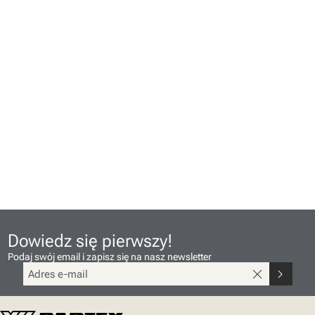
Dowiedz się pierwszy!
Podaj swój email i zapisz się na nasz newsletter
close
chevron_right