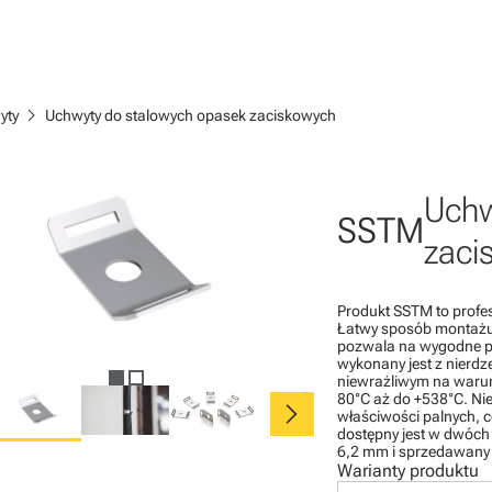
chevron_right
yty
Uchwyty do stalowych opasek zaciskowych
Uchw
SSTM
zaci
Produkt SSTM to profe
Łatwy sposób montażu
pozwala na wygodne p
wykonany jest z nierdz
niewrażliwym na warun
chevron_right
80°C aż do +538°C. Ni
właściwości palnych, c
dostępny jest w dwóch
6,2 mm i sprzedawany
Warianty produktu