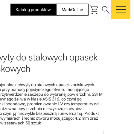
shopping_cart
search
Katalog produktów
MarkOnline
me
yty do stalowych opasek
skowych
sjonalne uchwyty do stalowych opasek zaciskowych.
 przy pomocy pojedynczego otworu mocującego
rzytwierdzenie zaczepu do wybranej powierzchni. SSTM
ewnego żeliwa w klasie ASIS 316, co czyni go
ki pogodowe, promieniowanie UV czy temperatury od –
erdzewna powierzchnia nie wykazuje również
o czyni ją niezwykle bezpieczną i uniwersalną. Produkt
 wymiarach średnic otworu mocującego: 4,2 mm oraz
 w zestawach 50 sztuk.