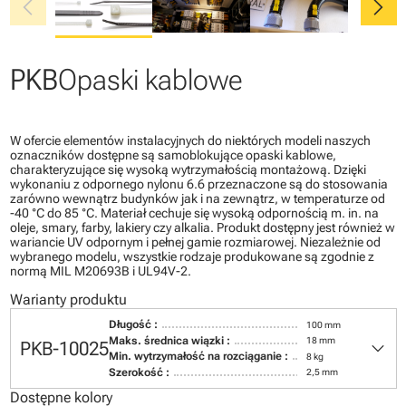
chevron_left
chevron_right
PKB
Opaski kablowe
W ofercie elementów instalacyjnych do niektórych modeli naszych
oznaczników dostępne są samoblokujące opaski kablowe,
charakteryzujące się wysoką wytrzymałością montażową. Dzięki
wykonaniu z odpornego nylonu 6.6 przeznaczone są do stosowania
zarówno wewnątrz budynków jak i na zewnątrz, w temperaturze od
-40 °C do 85 °C. Materiał cechuje się wysoką odpornością m. in. na
oleje, smary, farby, lakiery czy alkalia. Produkt dostępny jest również w
wariancie UV odpornym i pełnej gamie rozmiarowej. Niezależnie od
wybranego modelu, wszystkie rodzaje produkowane są zgodnie z
normą MIL M20693B i UL94V-2.
Warianty produktu
Długość :
100 mm
keyboard_arrow_down
Maks. średnica wiązki :
18 mm
PKB-10025
Min. wytrzymałość na rozciąganie :
8 kg
Szerokość :
2,5 mm
Dostępne kolory