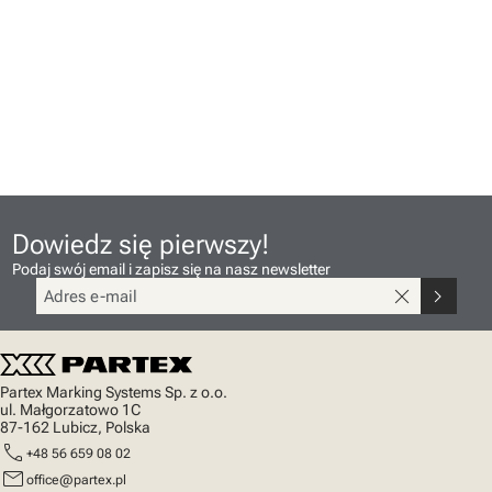
Dowiedz się pierwszy!
Podaj swój email i zapisz się na nasz newsletter
close
chevron_right
Partex Marking Systems Sp. z o.o.
ul. Małgorzatowo 1C
87-162 Lubicz, Polska
call
+48 56 659 08 02
mail
office@partex.pl