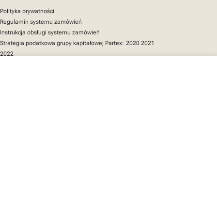
Polityka prywatności
Regulamin systemu zamówień
Instrukcja obsługi systemu zamówień
Strategia podatkowa grupy kapitałowej Partex:
2020
2021
2022
close
Twój koszyk
Szybki dostęp
Katalog produktów
MarkOnline
Aktualności
Wsparcie
O nas
Twój koszyk jest pusty
Znajdź nas
LinkedIn
Facebook
Instagram
We mark the future
YouTube