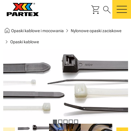
shopping_cart
search
m
home
chevron_right
Opaski kablowe i mocowania
Nylonowe opaski zaciskowe
chevron_right
Opaski kablowe