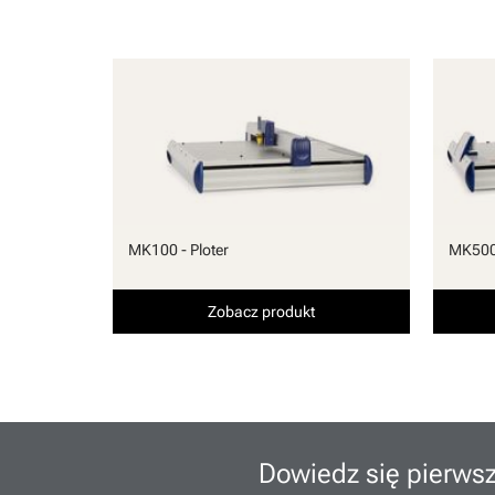
MK100 - Ploter
MK500 
Zobacz produkt
Dowiedz się pierwsz