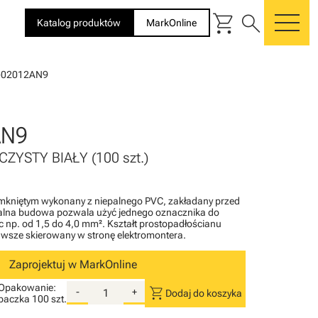
shopping_cart
search
Katalog produktów
MarkOnline
me
-02012AN9
AN9
CZYSTY BIAŁY (100 szt.)
amkniętym wykonany z niepalnego PVC, zakładany przed
kalna budowa pozwala użyć jednego oznacznika do
 np. od 1,5 do 4,0 mm². Kształt prostopadłościanu
zawsze skierowany w stronę elektromontera.
Zaprojektuj w MarkOnline
Opakowanie:
shopping_cart
-
+
Dodaj do koszyka
paczka
100 szt.