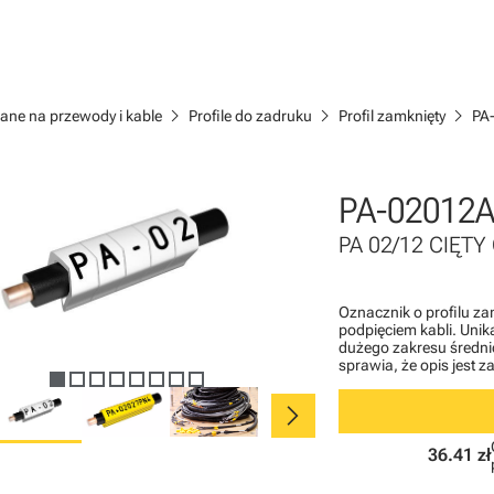
chevron_right
chevron_right
chevron_right
ane na przewody i kable
Profile do zadruku
Profil zamknięty
PA
PA-02012
PA 02/12 CIĘTY 
Oznacznik o profilu z
podpięciem kabli. Uni
dużego zakresu średnic
sprawia, że opis jest 
chevron_right
36.41 zł