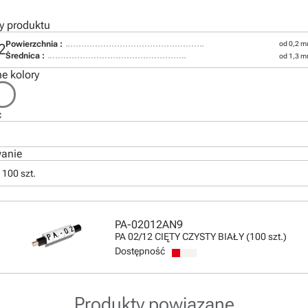
y produktu
Powierzchnia :
od 0,2 m
2
Średnica :
od 1,3 
e kolory
ć
anie
 100 szt.
PA-02012AN9
PA 02/12 CIĘTY CZYSTY BIAŁY (100 szt.)
Dostępność
Produkty powiązane