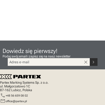
Dowiedz się pierwszy!
Podaj swój email i zapisz się na nasz newsletter
close
chevron_right
Partex Marking Systems Sp. z o.o.
ul. Małgorzatowo 1C
87-162 Lubicz, Polska
call
+48 56 659 08 02
mail
office@partex.pl