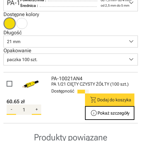
keyboard_arrow_down
Powierzchnia :
od 1,5 mm² do 4 mm²
PA-1
Średnica :
od 2,5 mm do 5 mm
Dostępne kolory
Długość
keyboard_arrow_down
21 mm
Opakowanie
keyboard_arrow_down
paczka 100 szt.
PA-10021AN4
PA 1/21 CIĘTY CZYSTY ŻÓŁTY (100 szt.)
Dostępność
shopping_cart
Dodaj do koszyka
60.65 zł
-
+
info
Pokaż szczegóły
Produkty powiązane