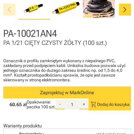
chevron_left
chevron_right
PA-10021AN4
PA 1/21 CIĘTY CZYSTY ŻÓŁTY (100 szt.)
Oznacznik o profilu zamkniętym wykonany z niepalnego PVC,
zakładany przed podpięciem kabli. Unikalna budowa pozwala użyć
jednego oznacznika do dużego zakresu średnic np. od 1,5 do 4,0
mm². Kształt prostopadłościanu sprawia, że opis jest zawsze
skierowany w stronę elektromontera.
Zaprojektuj w MarkOnline
Opakowanie:
shopping_cart
60.65 zł
-
+
Dodaj do koszyka
paczka
100 szt.
Warianty produktu