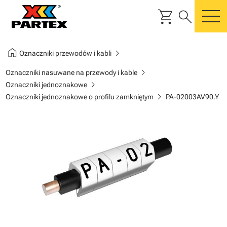
shopping_cart
search
m
home
chevron_right
Oznaczniki przewodów i kabli
chevron_right
Oznaczniki nasuwane na przewody i kable
chevron_right
Oznaczniki jednoznakowe
chevron_right
Oznaczniki jednoznakowe o profilu zamkniętym
PA-02003AV90.Y