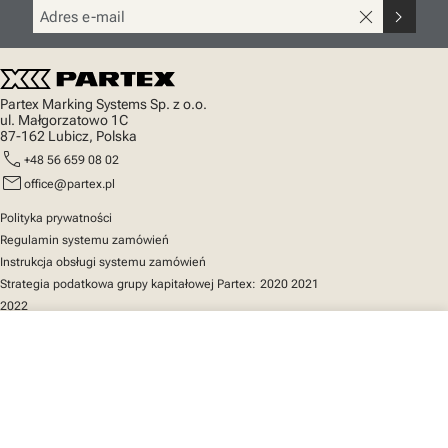
close
chevron_right
Partex Marking Systems Sp. z o.o.
ul. Małgorzatowo 1C
87-162 Lubicz, Polska
call
+48 56 659 08 02
mail
office@partex.pl
Polityka prywatności
Regulamin systemu zamówień
Instrukcja obsługi systemu zamówień
Strategia podatkowa grupy kapitałowej Partex:
2020
2021
2022
close
Twój koszyk
Szybki dostęp
Katalog produktów
MarkOnline
Aktualności