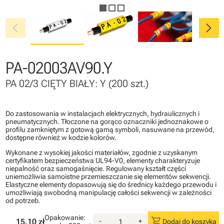
chevron_left
chevron_right
PA-02003AV90.Y
PA 02/3 CIĘTY BIAŁY: Y (200 szt.)
Do zastosowania w instalacjach elektrycznych, hydraulicznych i
pneumatycznych. Tłoczone na gorąco oznaczniki jednoznakowe o
profilu zamkniętym z gotową gamą symboli, nasuwane na przewód,
dostępne również w kodzie kolorów.
Wykonane z wysokiej jakości materiałów, zgodnie z uzyskanym
certyfikatem bezpieczeństwa UL94-V0, elementy charakteryzuje
niepalność oraz samogaśnięcie. Regulowany kształt części
uniemożliwia samoistne przemieszczanie się elementów sekwencji.
Elastyczne elementy dopasowują się do średnicy każdego przewodu i
umożliwiają swobodną manipulację całości sekwencji w zależności
od potrzeb.
Opakowanie:
shopping_cart
15.10 zł
-
+
Dodaj do koszyka