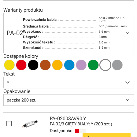
Warianty produktu
od 0,2 mm² do 1,5
Powierzchnia kabla :
mm²
Średnica kabla :
od 1,3 mm do 3 mm
keyboard_arrow_down
PA-02
Wysokość :
3,6 mm
Długość :
3 mm
Wysokość tekstu :
2,6 mm
Szerokość :
3,5 mm
Dostępne kolory
Tekst
keyboard_arrow_down
Y
Opakowanie
keyboard_arrow_down
paczka 200 szt.
PA-02003AV90.Y
PA 02/3 CIĘTY BIAŁY: Y (200 szt.)
Dostępność