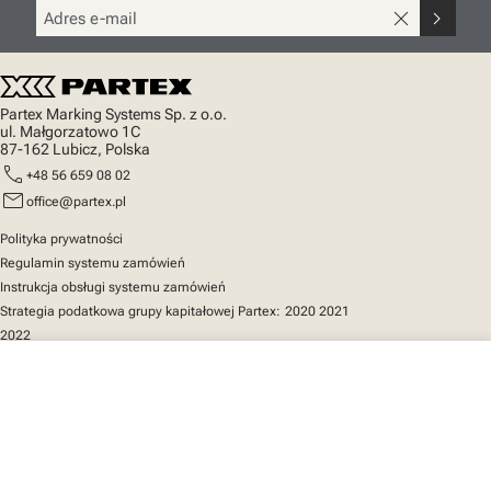
close
chevron_right
Partex Marking Systems Sp. z o.o.
ul. Małgorzatowo 1C
87-162 Lubicz, Polska
call
+48 56 659 08 02
mail
office@partex.pl
Polityka prywatności
Regulamin systemu zamówień
Instrukcja obsługi systemu zamówień
Strategia podatkowa grupy kapitałowej Partex:
2020
2021
2022
close
Twój koszyk
Szybki dostęp
Katalog produktów
MarkOnline
Aktualności