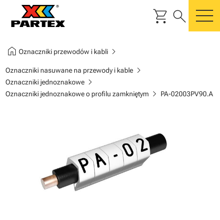
shopping_cart
search
m
home
chevron_right
Oznaczniki przewodów i kabli
chevron_right
Oznaczniki nasuwane na przewody i kable
chevron_right
Oznaczniki jednoznakowe
chevron_right
Oznaczniki jednoznakowe o profilu zamkniętym
PA-02003PV90.A