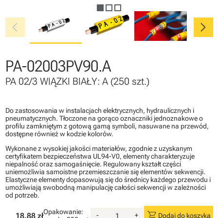
chevron_left
chevron_right
PA-02003PV90.A
PA 02/3 WIĄZKI BIAŁY: A (250 szt.)
Do zastosowania w instalacjach elektrycznych, hydraulicznych i
pneumatycznych. Tłoczone na gorąco oznaczniki jednoznakowe o
profilu zamkniętym z gotową gamą symboli, nasuwane na przewód,
dostępne również w kodzie kolorów.
Wykonane z wysokiej jakości materiałów, zgodnie z uzyskanym
certyfikatem bezpieczeństwa UL94-V0, elementy charakteryzuje
niepalność oraz samogaśnięcie. Regulowany kształt części
uniemożliwia samoistne przemieszczanie się elementów sekwencji.
Elastyczne elementy dopasowują się do średnicy każdego przewodu i
umożliwiają swobodną manipulację całości sekwencji w zależności
od potrzeb.
Opakowanie:
shopping_cart
18.88 zł
-
+
Dodaj do koszyka