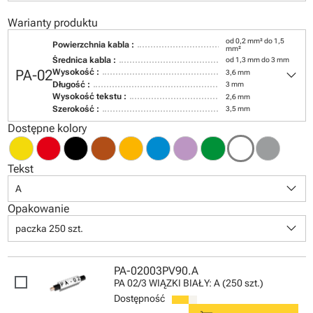
Warianty produktu
od 0,2 mm² do 1,5
Powierzchnia kabla :
mm²
Średnica kabla :
od 1,3 mm do 3 mm
keyboard_arrow_down
PA-02
Wysokość :
3,6 mm
Długość :
3 mm
Wysokość tekstu :
2,6 mm
Szerokość :
3,5 mm
Dostępne kolory
Tekst
keyboard_arrow_down
A
Opakowanie
keyboard_arrow_down
paczka 250 szt.
PA-02003PV90.A
PA 02/3 WIĄZKI BIAŁY: A (250 szt.)
Dostępność