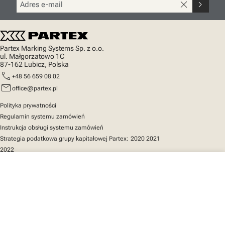
close
chevron_right
Partex Marking Systems Sp. z o.o.
ul. Małgorzatowo 1C
87-162 Lubicz, Polska
call
+48 56 659 08 02
mail
office@partex.pl
Polityka prywatności
Regulamin systemu zamówień
Instrukcja obsługi systemu zamówień
Strategia podatkowa grupy kapitałowej Partex:
2020
2021
2022
close
Twój koszyk
Szybki dostęp
Katalog produktów
MarkOnline
Aktualności