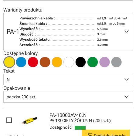
Warianty produktu
Powierzchnia kabla :
od 1,5 mm² do 4 mm²
Średnica kabla :
od 2,5 mm do 5 mm
keyboard_arrow_down
Wysokość :
5,5 mm
PA-1
Długość :
3 mm
Wysokość tekstu :
2,6 mm
Szerokość :
4,2 mm
Dostępne kolory
Tekst
keyboard_arrow_down
N
Opakowanie
keyboard_arrow_down
paczka 200 szt.
PA-10003AV40.N
PA 1/3 CIĘTY ŻÓŁTY: N (200 szt.)
Dostępność
shopping_cart
Dodaj do koszyka