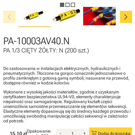
chevron_left
chevron_right
PA-10003AV40.N
PA 1/3 CIĘTY ŻÓŁTY: N (200 szt.)
Do zastosowania w instalacjach elektrycznych, hydraulicznych i
pneumatycznych. Tłoczone na gorąco oznaczniki jednoznakowe o
profilu zamkniętym z gotową gamą symboli, nasuwane na przewód,
dostępne również w kodzie kolorów.
Wykonane z wysokiej jakości materiałów, zgodnie z uzyskanym
certyfikatem bezpieczeństwa UL94-V0, elementy charakteryzuje
niepalność oraz samogaśnięcie. Regulowany kształt części
uniemożliwia samoistne przemieszczanie się elementów sekwencji.
Elastyczne elementy dopasowują się do średnicy każdego przewodu i
umożliwiają swobodną manipulację całości sekwencji w zależności
od potrzeb.
Opakowanie:
shopping_cart
15.10 zł
-
+
Dodaj do koszyka