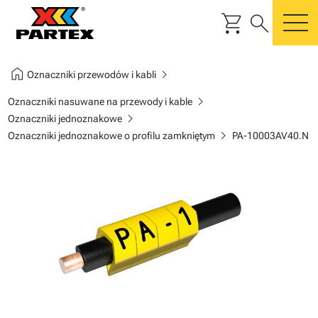
shopping_cart
search
m
home
chevron_right
Oznaczniki przewodów i kabli
chevron_right
Oznaczniki nasuwane na przewody i kable
chevron_right
Oznaczniki jednoznakowe
chevron_right
Oznaczniki jednoznakowe o profilu zamkniętym
PA-10003AV40.N