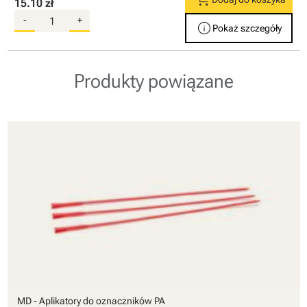
15.10 zł
-
+
info
Pokaż szczegóły
Produkty powiązane
MD - Aplikatory do oznaczników PA