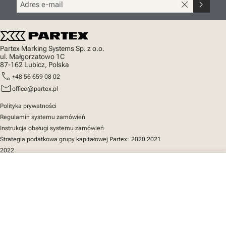
close
chevron_right
Partex Marking Systems Sp. z o.o.
ul. Małgorzatowo 1C
87-162 Lubicz, Polska
call
+48 56 659 08 02
mail
office@partex.pl
Polityka prywatności
Regulamin systemu zamówień
Instrukcja obsługi systemu zamówień
Strategia podatkowa grupy kapitałowej Partex:
2020
2021
2022
close
Twój koszyk
Szybki dostęp
Katalog produktów
MarkOnline
Aktualności