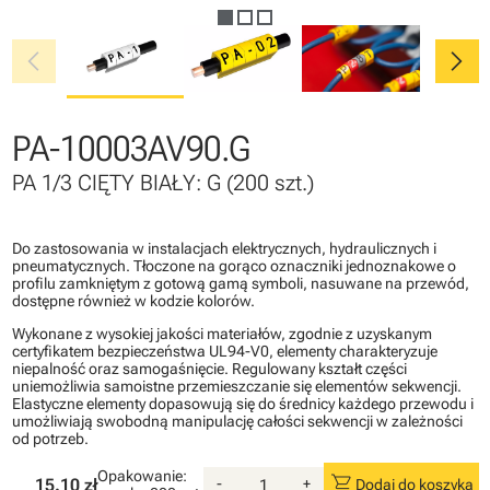
chevron_left
chevron_right
PA-10003AV90.G
PA 1/3 CIĘTY BIAŁY: G (200 szt.)
Do zastosowania w instalacjach elektrycznych, hydraulicznych i
pneumatycznych. Tłoczone na gorąco oznaczniki jednoznakowe o
profilu zamkniętym z gotową gamą symboli, nasuwane na przewód,
dostępne również w kodzie kolorów.
Wykonane z wysokiej jakości materiałów, zgodnie z uzyskanym
certyfikatem bezpieczeństwa UL94-V0, elementy charakteryzuje
niepalność oraz samogaśnięcie. Regulowany kształt części
uniemożliwia samoistne przemieszczanie się elementów sekwencji.
Elastyczne elementy dopasowują się do średnicy każdego przewodu i
umożliwiają swobodną manipulację całości sekwencji w zależności
od potrzeb.
Opakowanie:
shopping_cart
15.10 zł
-
+
Dodaj do koszyka