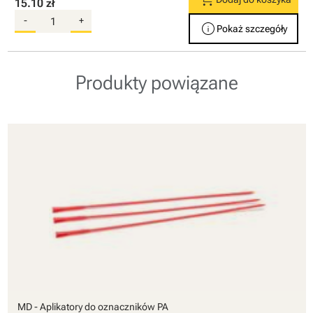
15.10 zł
-
+
info
Pokaż szczegóły
Produkty powiązane
MD - Aplikatory do oznaczników PA