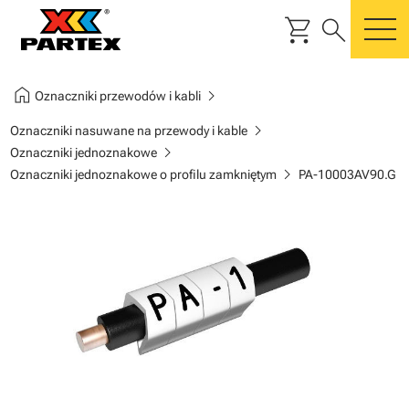
shopping_cart
search
m
home
chevron_right
Oznaczniki przewodów i kabli
chevron_right
Oznaczniki nasuwane na przewody i kable
chevron_right
Oznaczniki jednoznakowe
chevron_right
Oznaczniki jednoznakowe o profilu zamkniętym
PA-10003AV90.G