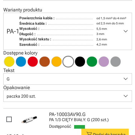
Warianty produktu
Powierzchnia kabla :
od 1,5 mm² do 4 mm²
Średnica kabla :
od 2,5 mm do 5 mm
keyboard_arrow_down
Wysokość :
5,5 mm
PA-1
Długość :
3 mm
Wysokość tekstu :
2,6 mm
Szerokość :
4,2 mm
Dostępne kolory
Tekst
keyboard_arrow_down
G
Opakowanie
keyboard_arrow_down
paczka 200 szt.
PA-10003AV90.G
PA 1/3 CIĘTY BIAŁY: G (200 szt.)
Dostępność
shopping_cart
Dodaj do koszyka