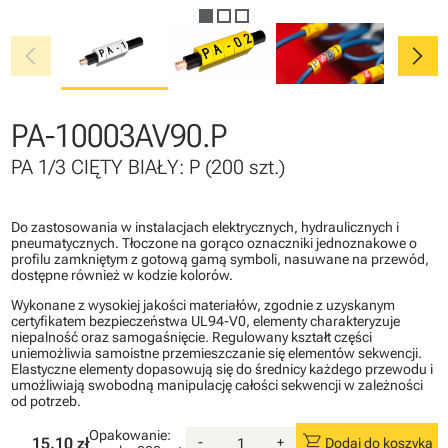
chevron_left
chevron_right
PA-10003AV90.P
PA 1/3 CIĘTY BIAŁY: P (200 szt.)
Do zastosowania w instalacjach elektrycznych, hydraulicznych i
pneumatycznych. Tłoczone na gorąco oznaczniki jednoznakowe o
profilu zamkniętym z gotową gamą symboli, nasuwane na przewód,
dostępne również w kodzie kolorów.
Wykonane z wysokiej jakości materiałów, zgodnie z uzyskanym
certyfikatem bezpieczeństwa UL94-V0, elementy charakteryzuje
niepalność oraz samogaśnięcie. Regulowany kształt części
uniemożliwia samoistne przemieszczanie się elementów sekwencji.
Elastyczne elementy dopasowują się do średnicy każdego przewodu i
umożliwiają swobodną manipulację całości sekwencji w zależności
od potrzeb.
Opakowanie:
shopping_cart
15.10 zł
-
+
Dodaj do koszyka