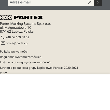
close
chevron_right
Partex Marking Systems Sp. z o.o.
ul. Małgorzatowo 1C
87-162 Lubicz, Polska
call
+48 56 659 08 02
mail
office@partex.pl
Polityka prywatności
Regulamin systemu zamówień
Instrukcja obsługi systemu zamówień
Strategia podatkowa grupy kapitałowej Partex:
2020
2021
2022
close
Twój koszyk
Szybki dostęp
Katalog produktów
MarkOnline
Aktualności