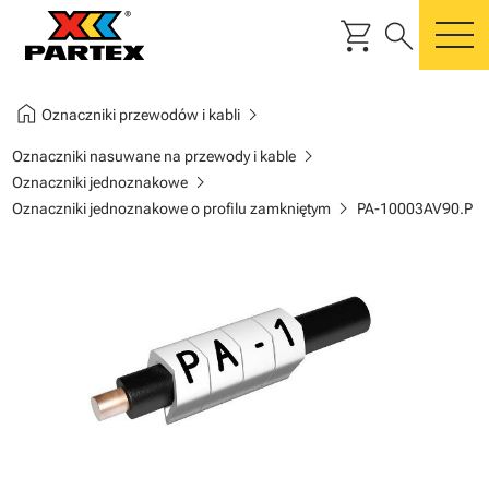
shopping_cart
search
m
home
chevron_right
Oznaczniki przewodów i kabli
chevron_right
Oznaczniki nasuwane na przewody i kable
chevron_right
Oznaczniki jednoznakowe
chevron_right
Oznaczniki jednoznakowe o profilu zamkniętym
PA-10003AV90.P