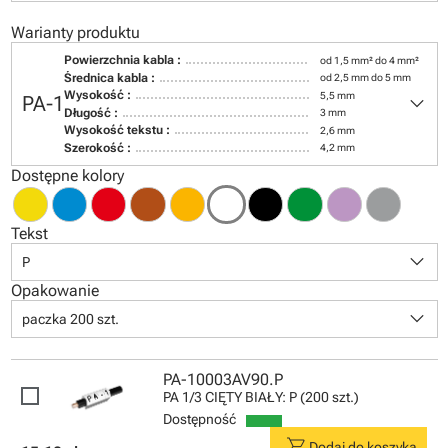
Warianty produktu
Powierzchnia kabla :
od 1,5 mm² do 4 mm²
Średnica kabla :
od 2,5 mm do 5 mm
keyboard_arrow_down
Wysokość :
5,5 mm
PA-1
Długość :
3 mm
Wysokość tekstu :
2,6 mm
Szerokość :
4,2 mm
Dostępne kolory
Tekst
keyboard_arrow_down
P
Opakowanie
keyboard_arrow_down
paczka 200 szt.
PA-10003AV90.P
PA 1/3 CIĘTY BIAŁY: P (200 szt.)
Dostępność
shopping_cart
Dodaj do koszyka