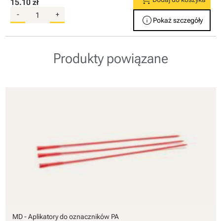
15.10 zł
-
+
info
Pokaż szczegóły
Produkty powiązane
MD - Aplikatory do oznaczników PA