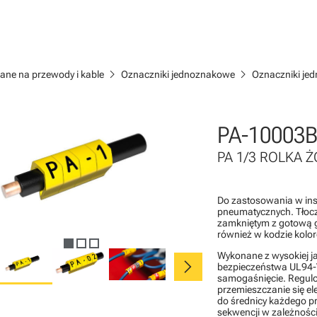
chevron_right
chevron_right
ane na przewody i kable
Oznaczniki jednoznakowe
Oznaczniki je
PA-10003B
PA 1/3 ROLKA ŻÓ
Do zastosowania w inst
pneumatycznych. Tłocz
zamkniętym z gotową 
również w kodzie kolo
Wykonane z wysokiej j
chevron_right
bezpieczeństwa UL94-V
samogaśnięcie. Regulo
przemieszczanie się e
do średnicy każdego p
sekwencji w zależności