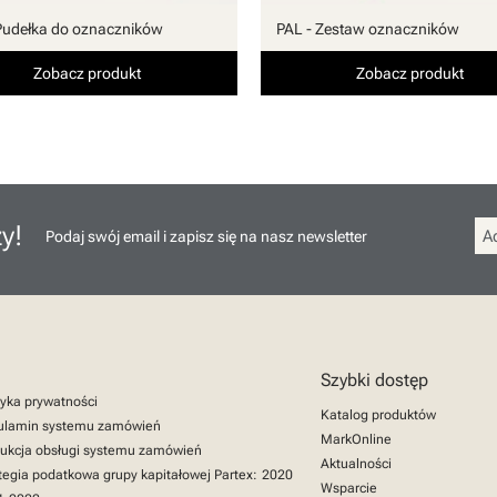
Pudełka do oznaczników
PAL - Zestaw oznaczników
Zobacz produkt
Zobacz produkt
y!
Podaj swój email i zapisz się na nasz newsletter
Szybki dostęp
tyka prywatności
Katalog produktów
ulamin systemu zamówień
MarkOnline
rukcja obsługi systemu zamówień
Aktualności
tegia podatkowa grupy kapitałowej Partex:
2020
Wsparcie