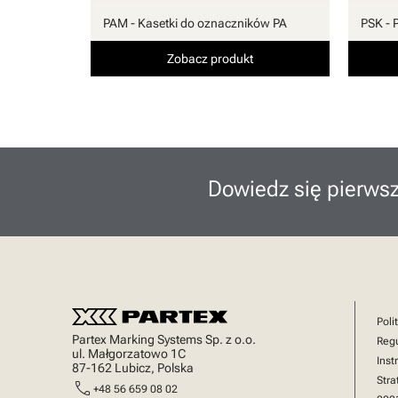
PAM - Kasetki do oznaczników PA
PSK - 
Zobacz produkt
Dowiedz się pierwsz
Poli
Partex Marking Systems Sp. z o.o.
Reg
ul. Małgorzatowo 1C
Inst
87-162 Lubicz, Polska
Stra
call
+48 56 659 08 02