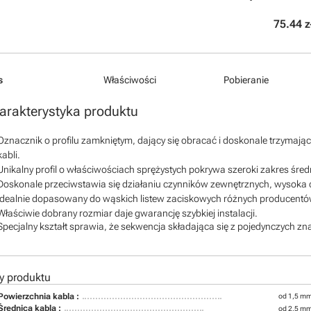
75.44 z
s
Właściwości
Pobieranie
arakterystyka produktu
Oznacznik o profilu zamkniętym, dający się obracać i doskonale trzymaj
kabli.
Unikalny profil o właściwościach sprężystych pokrywa szeroki zakres śred
Doskonale przeciwstawia się działaniu czynników zewnętrznych, wysoka 
Idealnie dopasowany do wąskich listew zaciskowych różnych producent
Właściwie dobrany rozmiar daje gwarancję szybkiej instalacji.
Specjalny kształt sprawia, że sekwencja składająca się z pojedynczych zna
y produktu
Powierzchnia kabla :
od 1,5 mm
Średnica kabla :
od 2,5 m