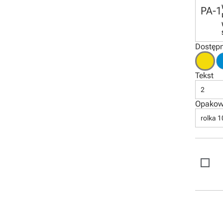
PA-1
Dostępn
Tekst
2
Opakow
rolka 1