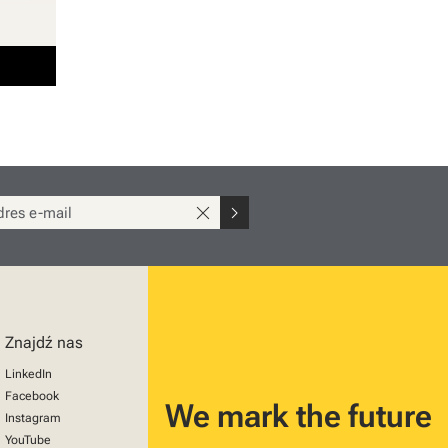
close
chevron_right
Znajdź nas
LinkedIn
Facebook
We mark the future
Instagram
YouTube