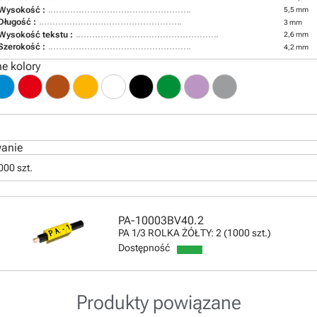
Wysokość :
5,5 mm
Długość :
3 mm
Wysokość tekstu :
2,6 mm
Szerokość :
4,2 mm
e kolory
anie
000 szt.
PA-10003BV40.2
PA 1/3 ROLKA ŻÓŁTY: 2 (1000 szt.)
Dostępność
Produkty powiązane