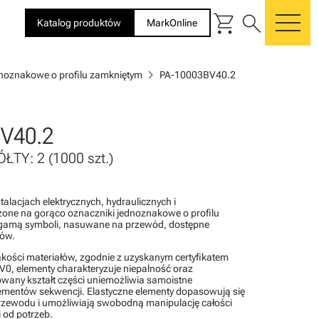
shopping_cart
search
Katalog produktów
MarkOnline
me
chevron_right
dnoznakowe o profilu zamkniętym
PA-10003BV40.2
V40.2
ŁTY: 2 (1000 szt.)
alacjach elektrycznych, hydraulicznych i
one na gorąco oznaczniki jednoznakowe o profilu
gamą symboli, nasuwane na przewód, dostępne
rów.
akości materiałów, zgodnie z uzyskanym certyfikatem
0, elementy charakteryzuje niepalność oraz
wany kształt części uniemożliwia samoistne
lementów sekwencji. Elastyczne elementy dopasowują się
rzewodu i umożliwiają swobodną manipulację całości
 od potrzeb.