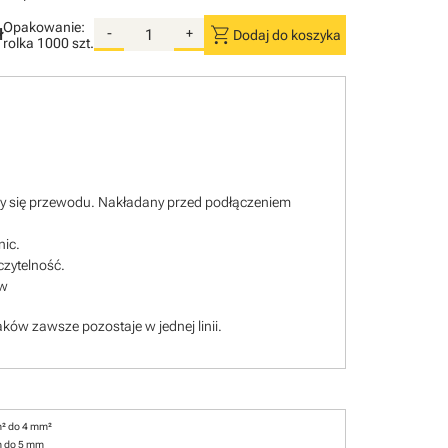
Opakowanie:
shopping_cart
ł
-
+
Dodaj do koszyka
rolka
1000 szt.
ący się przewodu. Nakładany przed podłączeniem
nic.
czytelność.
ów
ków zawsze pozostaje w jednej linii.
² do 4 mm²
m do 5 mm