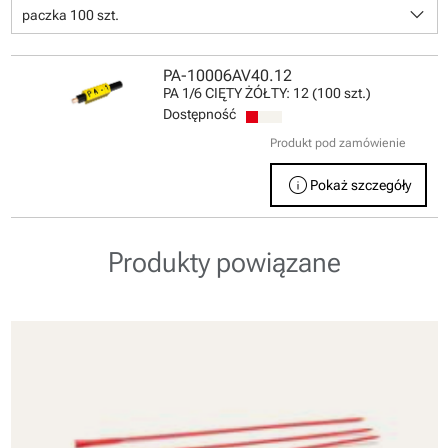
keyboard_arrow_down
paczka 100 szt.
PA-10006AV40.12
PA 1/6 CIĘTY ŻÓŁTY: 12 (100 szt.)
Dostępność
Produkt pod zamówienie
info
Pokaż szczegóły
Produkty powiązane