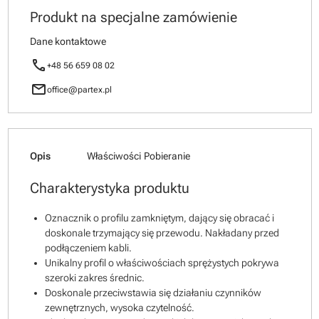
Produkt na specjalne zamówienie
Dane kontaktowe
call
+48 56 659 08 02
mail
office@partex.pl
Opis
Właściwości
Pobieranie
Charakterystyka produktu
Oznacznik o profilu zamkniętym, dający się obracać i
doskonale trzymający się przewodu. Nakładany przed
podłączeniem kabli.
Unikalny profil o właściwościach sprężystych pokrywa
szeroki zakres średnic.
Doskonale przeciwstawia się działaniu czynników
zewnętrznych, wysoka czytelność.