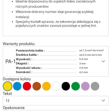
Idealnie dopasowany do wąskich listew zaciskowych
różnych producentów
Właściwie dobrany rozmiar daje gwarancję szybkiej
instalacji.
Specjalny kształt sprawia, że sekwencja składająca się z
pojedynczych znaków zawsze pozostaje w jednej linii.
Warianty produktu
Powierzchnia kabla :
od 1,5 mm² do 4 mm²
Średnica kabla :
od 2,5 mm do 5 mm
keyboard_arrow_down
Wysokość :
5,5 mm
PA-1
Długość :
3 mm
Wysokość tekstu :
2,6 mm
Szerokość :
4,2 mm
Dostępne kolory
Tekst
keyboard_arrow_down
12
Opakowanie