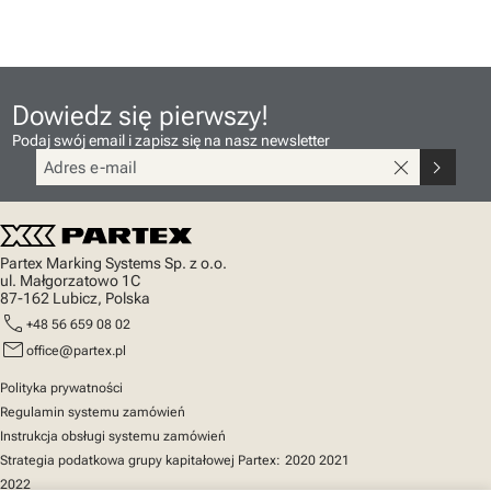
Dowiedz się pierwszy!
Podaj swój email i zapisz się na nasz newsletter
close
chevron_right
Partex Marking Systems Sp. z o.o.
ul. Małgorzatowo 1C
87-162 Lubicz, Polska
call
+48 56 659 08 02
mail
office@partex.pl
Polityka prywatności
Regulamin systemu zamówień
Instrukcja obsługi systemu zamówień
Strategia podatkowa grupy kapitałowej Partex:
2020
2021
2022