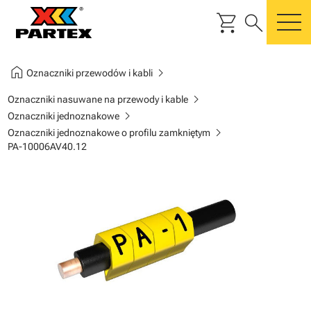
shopping_cart
search
m
home
chevron_right
Oznaczniki przewodów i kabli
chevron_right
Oznaczniki nasuwane na przewody i kable
chevron_right
Oznaczniki jednoznakowe
chevron_right
Oznaczniki jednoznakowe o profilu zamkniętym
PA-10006AV40.12