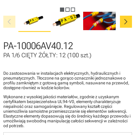
chevron_left
chevron_right
PA-10006AV40.12
PA 1/6 CIĘTY ŻÓŁTY: 12 (100 szt.)
Do zastosowania w instalacjach elektrycznych, hydraulicznych i
pneumatycznych. Tłoczone na gorąco oznaczniki jednoznakowe o
profilu zamkniętym z gotową gamą symboli, nasuwane na przewód,
dostępne również w kodzie kolorów.
Wykonane z wysokiej jakości materiałów, zgodnie z uzyskanym
certyfikatem bezpieczeństwa UL94-V0, elementy charakteryzuje
niepalność oraz samogaśnięcie. Regulowany kształt części
uniemożliwia samoistne przemieszczanie się elementów sekwencji.
Elastyczne elementy dopasowują się do średnicy każdego przewodu i
umożliwiają swobodną manipulację całości sekwencji w zależności
od potrzeb.