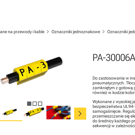
chevron_right
chevron_right
ane na przewody i kable
Oznaczniki jednoznakowe
Oznaczniki je
PA-30006A
Do zastosowania w inst
pneumatycznych. Tłocz
zamkniętym z gotową 
również w kodzie kolo
Wykonane z wysokiej j
bezpieczeństwa UL94-V
chevron_right
samogaśnięcie. Regulo
przemieszczanie się e
do średnicy każdego p
sekwencji w zależności