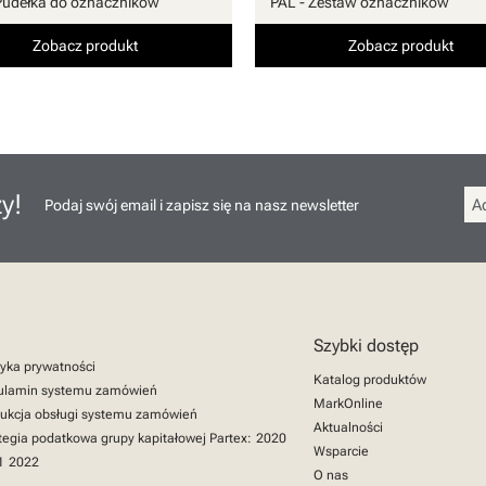
Pudełka do oznaczników
PAL - Zestaw oznaczników
Zobacz produkt
Zobacz produkt
y!
Podaj swój email i zapisz się na nasz newsletter
Szybki dostęp
tyka prywatności
Katalog produktów
ulamin systemu zamówień
MarkOnline
rukcja obsługi systemu zamówień
Aktualności
tegia podatkowa grupy kapitałowej Partex:
2020
Wsparcie
1
2022
O nas