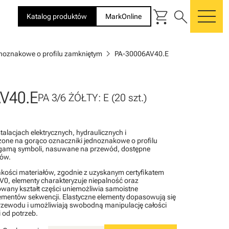
shopping_cart
search
Katalog produktów
MarkOnline
me
chevron_right
dnoznakowe o profilu zamkniętym
PA-30006AV40.E
V40.E
PA 3/6 ŻÓŁTY: E (20 szt.)
alacjach elektrycznych, hydraulicznych i
one na gorąco oznaczniki jednoznakowe o profilu
gamą symboli, nasuwane na przewód, dostępne
rów.
akości materiałów, zgodnie z uzyskanym certyfikatem
0, elementy charakteryzuje niepalność oraz
wany kształt części uniemożliwia samoistne
lementów sekwencji. Elastyczne elementy dopasowują się
rzewodu i umożliwiają swobodną manipulację całości
 od potrzeb.