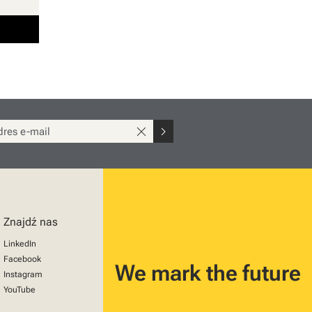
close
chevron_right
Znajdź nas
LinkedIn
Facebook
We mark the future
Instagram
YouTube