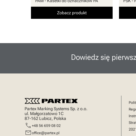
PAM - Kasetki do oznaczników PA
PSK - 
Zobacz produkt
Dowiedz się pierwsz
Poli
Partex Marking Systems Sp. z o.o.
Reg
ul. Małgorzatowo 1C
Inst
87-162 Lubicz, Polska
Stra
call
+48 56 659 08 02
202
mail
office@partex.pl