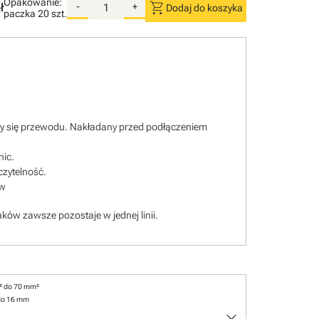
Opakowanie:
shopping_cart
ł
-
+
Dodaj do koszyka
paczka
20 szt.
ący się przewodu. Nakładany przed podłączeniem
nic.
czytelność.
ów
ków zawsze pozostaje w jednej linii.
² do 70 mm²
do 16 mm
keyboard_arrow_down