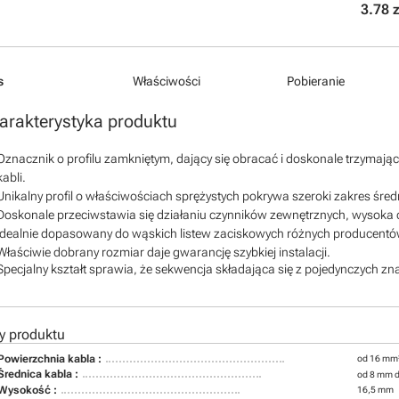
3.78 z
s
Właściwości
Pobieranie
arakterystyka produktu
Oznacznik o profilu zamkniętym, dający się obracać i doskonale trzymaj
kabli.
Unikalny profil o właściwościach sprężystych pokrywa szeroki zakres śred
Doskonale przeciwstawia się działaniu czynników zewnętrznych, wysoka 
Idealnie dopasowany do wąskich listew zaciskowych różnych producent
Właściwie dobrany rozmiar daje gwarancję szybkiej instalacji.
Specjalny kształt sprawia, że sekwencja składająca się z pojedynczych zna
y produktu
Powierzchnia kabla :
od 16 mm
Średnica kabla :
od 8 mm 
Wysokość :
16,5 mm