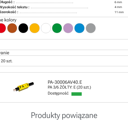
Długość :
6 mm
Wysokość tekstu :
4 mm
Szerokość :
11 mm
e kolory
anie
20 szt.
PA-30006AV40.E
PA 3/6 ŻÓŁTY: E (20 szt.)
Dostępność
Produkty powiązane