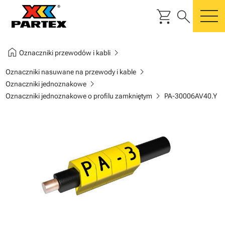
shopping_cart
search
m
home
chevron_right
Oznaczniki przewodów i kabli
chevron_right
Oznaczniki nasuwane na przewody i kable
chevron_right
Oznaczniki jednoznakowe
chevron_right
Oznaczniki jednoznakowe o profilu zamkniętym
PA-30006AV40.Y