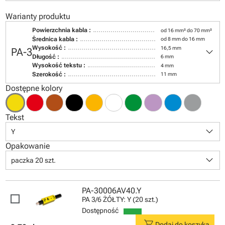
Warianty produktu
Powierzchnia kabla :
od 16 mm² do 70 mm²
Średnica kabla :
od 8 mm do 16 mm
keyboard_arrow_down
Wysokość :
16,5 mm
PA-3
Długość :
6 mm
Wysokość tekstu :
4 mm
Szerokość :
11 mm
Dostępne kolory
Tekst
keyboard_arrow_down
Y
Opakowanie
keyboard_arrow_down
paczka 20 szt.
PA-30006AV40.Y
PA 3/6 ŻÓŁTY: Y (20 szt.)
Dostępność
shopping_cart
Dodaj do koszyka