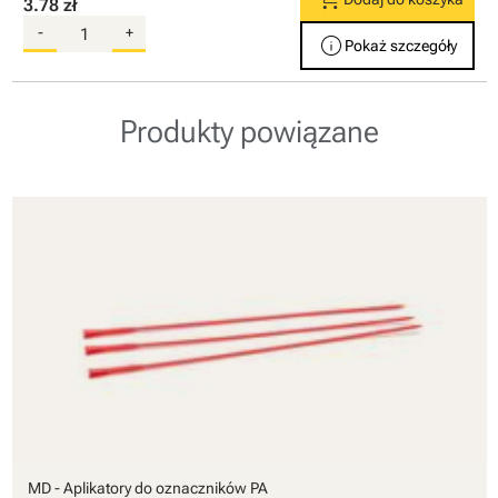
3.78 zł
-
+
info
Pokaż szczegóły
Produkty powiązane
MD - Aplikatory do oznaczników PA