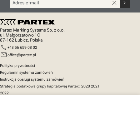
close
chevron_right
Partex Marking Systems Sp. z o.o.
ul. Małgorzatowo 1C
87-162 Lubicz, Polska
call
+48 56 659 08 02
mail
office@partex.pl
Polityka prywatności
Regulamin systemu zamówień
Instrukcja obsługi systemu zamówień
Strategia podatkowa grupy kapitałowej Partex:
2020
2021
2022
close
Twój koszyk
Szybki dostęp
Katalog produktów
MarkOnline
Aktualności