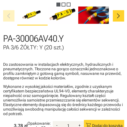
chevron_left
chevron_right
PA-30006AV40.Y
PA 3/6 ŻÓŁTY: Y (20 szt.)
Do zastosowania w instalacjach elektrycznych, hydraulicznych i
pneumatycznych. Tłoczone na gorąco oznaczniki jednoznakowe o
profilu zamkniętym z gotową gamą symboli, nasuwane na przewód,
dostępne również w kodzie kolorów.
Wykonane z wysokiej jakości materiałów, zgodnie z uzyskanym
certyfikatem bezpieczeństwa UL94-V0, elementy charakteryzuje
niepalność oraz samogaśnięcie. Regulowany kształt części
uniemożliwia samoistne przemieszczanie się elementów sekwencji.
Elastyczne elementy dopasowują się do średnicy każdego przewodu i
umożliwiają swobodną manipulację całości sekwencji w zależności
od potrzeb.
Opakowanie:
shopping_cart
3.78 zł
-
+
Dodaj do koszyka