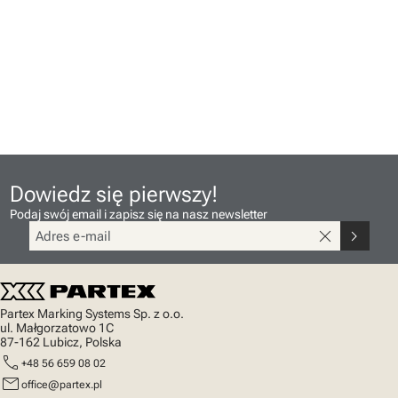
Dowiedz się pierwszy!
Podaj swój email i zapisz się na nasz newsletter
close
chevron_right
Partex Marking Systems Sp. z o.o.
ul. Małgorzatowo 1C
87-162 Lubicz, Polska
call
+48 56 659 08 02
mail
office@partex.pl