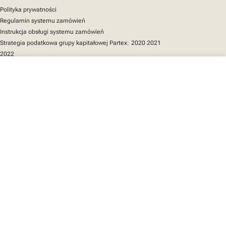
Polityka prywatności
Regulamin systemu zamówień
Instrukcja obsługi systemu zamówień
Strategia podatkowa grupy kapitałowej Partex:
2020
2021
2022
close
Twój koszyk
Szybki dostęp
Katalog produktów
MarkOnline
Aktualności
Wsparcie
O nas
Twój koszyk jest pusty
Znajdź nas
LinkedIn
Facebook
Instagram
We mark the future
YouTube