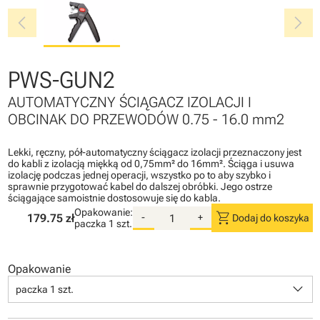
chevron_left
chevron_right
PWS-GUN2
AUTOMATYCZNY ŚCIĄGACZ IZOLACJI I
OBCINAK DO PRZEWODÓW 0.75 - 16.0 mm2
Lekki, ręczny, pół-automatyczny ściągacz izolacji przeznaczony jest
do kabli z izolacją miękką od 0,75mm² do 16mm². Ściąga i usuwa
izolację podczas jednej operacji, wszystko po to aby szybko i
sprawnie przygotować kabel do dalszej obróbki. Jego ostrze
ściągające samoistnie dostosowuje się do kabla.
Opakowanie:
shopping_cart
179.75 zł
-
+
Dodaj do koszyka
paczka
1 szt.
Opakowanie
keyboard_arrow_down
paczka 1 szt.