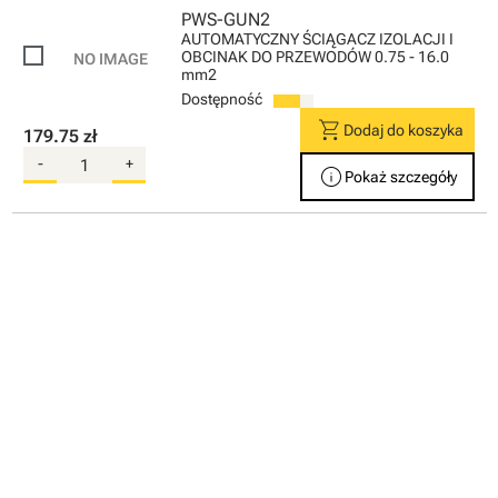
PWS-GUN2
AUTOMATYCZNY ŚCIĄGACZ IZOLACJI I
OBCINAK DO PRZEWODÓW 0.75 - 16.0
mm2
Dostępność
shopping_cart
Dodaj do koszyka
179.75 zł
-
+
info
Pokaż szczegóły