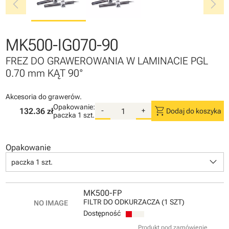
chevron_left
chevron_right
MK500-IG070-90
FREZ DO GRAWEROWANIA W LAMINACIE PGL
0.70 mm KĄT 90°
Akcesoria do grawerów.
Opakowanie:
shopping_cart
132.36 zł
-
+
Dodaj do koszyka
paczka
1 szt.
Opakowanie
keyboard_arrow_down
paczka 1 szt.
MK500-FP
FILTR DO ODKURZACZA (1 SZT)
Dostępność
Produkt pod zamówienie