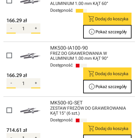
ALUMINIUM 1.00 mm KĄT 60°
Dostępność
shopping_cart
Dodaj do koszyka
166.29 zł
-
+
info
Pokaż szczegóły
MK500-IA100-90
FREZ DO GRAWEROWANIA W
ALUMINIUM 1.00 mm KĄT 90°
Dostępność
shopping_cart
Dodaj do koszyka
166.29 zł
-
+
info
Pokaż szczegóły
MK500-IG-SET
ZESTAW FREZÓW DO GRAWEROWANIA
KĄT 15° (6 szt.)
Dostępność
shopping_cart
Dodaj do koszyka
714.61 zł
-
+