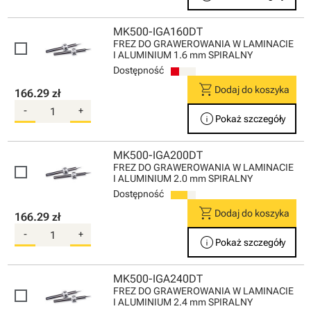
MK500-IGA160DT
FREZ DO GRAWEROWANIA W LAMINACIE
I ALUMINIUM 1.6 mm SPIRALNY
Dostępność
shopping_cart
Dodaj do koszyka
166.29 zł
-
+
info
Pokaż szczegóły
MK500-IGA200DT
FREZ DO GRAWEROWANIA W LAMINACIE
I ALUMINIUM 2.0 mm SPIRALNY
Dostępność
shopping_cart
Dodaj do koszyka
166.29 zł
-
+
info
Pokaż szczegóły
MK500-IGA240DT
FREZ DO GRAWEROWANIA W LAMINACIE
I ALUMINIUM 2.4 mm SPIRALNY