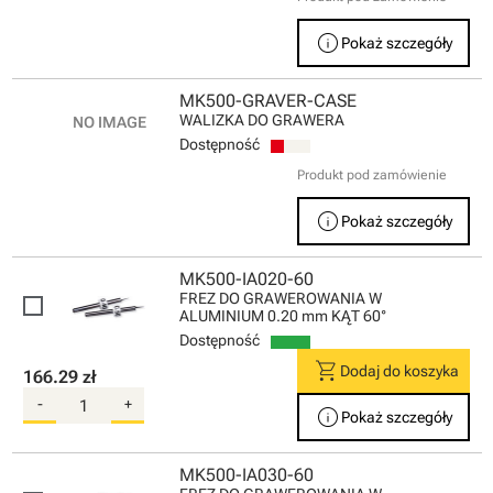
info
Pokaż szczegóły
MK500-GRAVER-CASE
WALIZKA DO GRAWERA
Dostępność
Produkt pod zamówienie
info
Pokaż szczegóły
MK500-IA020-60
FREZ DO GRAWEROWANIA W
ALUMINIUM 0.20 mm KĄT 60°
Dostępność
shopping_cart
Dodaj do koszyka
166.29 zł
-
+
info
Pokaż szczegóły
MK500-IA030-60