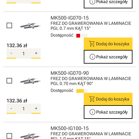
info
Pokaż szczegóły
MK500-IG070-15
FREZ DO GRAWEROWANIA W LAMINACIE
PGL 0.7 mm KĄT 15°
Dostępność
shopping_cart
Dodaj do koszyka
132.36 zł
-
+
info
Pokaż szczegóły
MK500-IG070-90
FREZ DO GRAWEROWANIA W LAMINACIE
PGL 0.70 mm KĄT 90°
Dostępność
shopping_cart
Dodaj do koszyka
132.36 zł
-
+
info
Pokaż szczegóły
MK500-IG100-15
FREZ DO GRAWEROWANIA W LAMINACIE
PGL 1.0 mm KĄT 15°