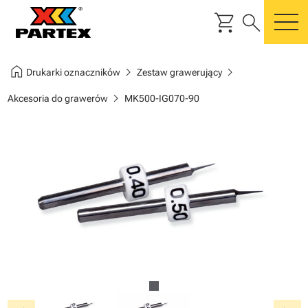
shopping_cart
search
m
home
chevron_right
chevron_right
Drukarki oznaczników
Zestaw grawerujący
chevron_right
Akcesoria do grawerów
MK500-IG070-90