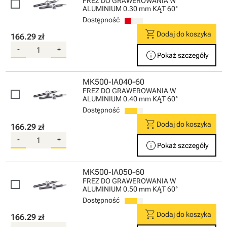
FREZ DO GRAWEROWANIA W
ALUMINIUM 0.30 mm KĄT 60°
Dostępność
shopping_cart
Dodaj do koszyka
166.29 zł
-
+
info
Pokaż szczegóły
MK500-IA040-60
FREZ DO GRAWEROWANIA W
ALUMINIUM 0.40 mm KĄT 60°
Dostępność
shopping_cart
Dodaj do koszyka
166.29 zł
-
+
info
Pokaż szczegóły
MK500-IA050-60
FREZ DO GRAWEROWANIA W
ALUMINIUM 0.50 mm KĄT 60°
Dostępność
shopping_cart
Dodaj do koszyka
166.29 zł