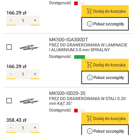
Dostępność
shopping_cart
Dodaj do koszyka
166.29 zł
-
+
info
Pokaż szczegóły
MK500-IGA300DT
FREZ DO GRAWEROWANIA W LAMINACIE
I ALUMINIUM 3.0 mm SPIRALNY
Dostępność
shopping_cart
Dodaj do koszyka
166.29 zł
-
+
info
Pokaż szczegóły
MK500-IS020-35
FREZ DO GRAWEROWANIA W STALI 0.20
mm KĄT 35°
Dostępność
shopping_cart
Dodaj do koszyka
358.43 zł
-
+
info
Pokaż szczegóły