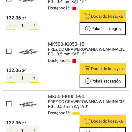
PGL 0.4 mm KĄT 15°
Dostępność
shopping_cart
Dodaj do koszyka
132.36 zł
-
+
info
Pokaż szczegóły
MK500-IG050-15
FREZ DO GRAWEROWANIA W LAMINACIE
PGL 0.5 mm KĄT 15°
Dostępność
shopping_cart
Dodaj do koszyka
132.36 zł
-
+
info
Pokaż szczegóły
MK500-IG050-90
FREZ DO GRAWEROWANIA W LAMINACIE
PGL 0.50 mm KĄT 90°
Dostępność
shopping_cart
Dodaj do koszyka
132.36 zł
-
+