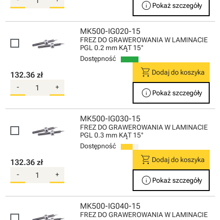
info
Pokaż szczegóły
MK500-IG020-15
FREZ DO GRAWEROWANIA W LAMINACIE
PGL 0.2 mm KĄT 15°
Dostępność
shopping_cart
Dodaj do koszyka
132.36 zł
-
+
info
Pokaż szczegóły
MK500-IG030-15
FREZ DO GRAWEROWANIA W LAMINACIE
PGL 0.3 mm KĄT 15°
Dostępność
shopping_cart
Dodaj do koszyka
132.36 zł
-
+
info
Pokaż szczegóły
MK500-IG040-15
FREZ DO GRAWEROWANIA W LAMINACIE