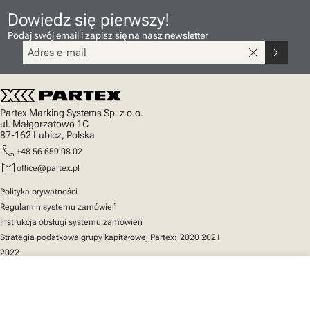
Dowiedz się pierwszy!
Podaj swój email i zapisz się na nasz newsletter
close
chevron_right
Partex Marking Systems Sp. z o.o.
ul. Małgorzatowo 1C
87-162 Lubicz, Polska
call
+48 56 659 08 02
mail
office@partex.pl
Polityka prywatności
Regulamin systemu zamówień
Instrukcja obsługi systemu zamówień
Strategia podatkowa grupy kapitałowej Partex:
2020
2021
2022
close
Twój koszyk
Szybki dostęp