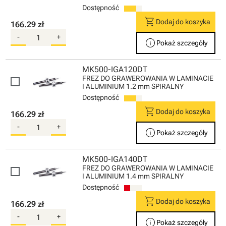
Dostępność
shopping_cart
Dodaj do koszyka
166.29 zł
-
+
info
Pokaż szczegóły
MK500-IGA120DT
FREZ DO GRAWEROWANIA W LAMINACIE
I ALUMINIUM 1.2 mm SPIRALNY
Dostępność
shopping_cart
Dodaj do koszyka
166.29 zł
-
+
info
Pokaż szczegóły
MK500-IGA140DT
FREZ DO GRAWEROWANIA W LAMINACIE
I ALUMINIUM 1.4 mm SPIRALNY
Dostępność
shopping_cart
Dodaj do koszyka
166.29 zł
-
+
info
Pokaż szczegóły