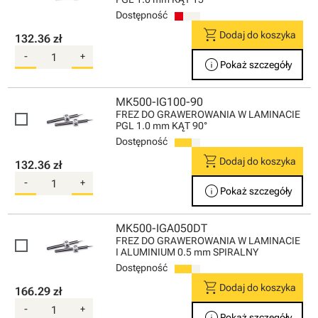
Dostępność
shopping_cart
Dodaj do koszyka
132.36 zł
-
+
info
Pokaż szczegóły
MK500-IG100-90
FREZ DO GRAWEROWANIA W LAMINACIE
PGL 1.0 mm KĄT 90°
Dostępność
shopping_cart
Dodaj do koszyka
132.36 zł
-
+
info
Pokaż szczegóły
MK500-IGA050DT
FREZ DO GRAWEROWANIA W LAMINACIE
I ALUMINIUM 0.5 mm SPIRALNY
Dostępność
shopping_cart
Dodaj do koszyka
166.29 zł
-
+
info
Pokaż szczegóły