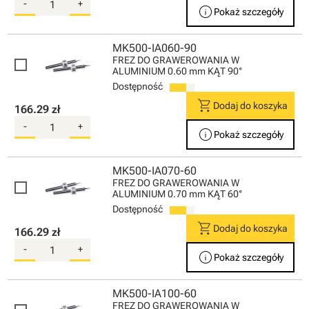
-
+
info
Pokaż szczegóły
MK500-IA060-90
FREZ DO GRAWEROWANIA W
ALUMINIUM 0.60 mm KĄT 90°
Dostępność
shopping_cart
Dodaj do koszyka
166.29 zł
-
+
info
Pokaż szczegóły
MK500-IA070-60
FREZ DO GRAWEROWANIA W
ALUMINIUM 0.70 mm KĄT 60°
Dostępność
shopping_cart
Dodaj do koszyka
166.29 zł
-
+
info
Pokaż szczegóły
MK500-IA100-60
FREZ DO GRAWEROWANIA W