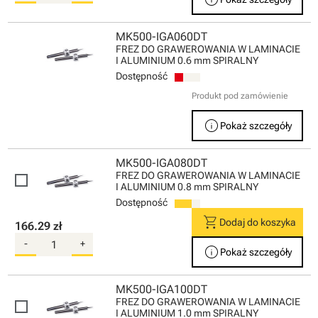
MK500-IGA060DT
FREZ DO GRAWEROWANIA W LAMINACIE
I ALUMINIUM 0.6 mm SPIRALNY
Dostępność
Produkt pod zamówienie
info
Pokaż szczegóły
MK500-IGA080DT
FREZ DO GRAWEROWANIA W LAMINACIE
I ALUMINIUM 0.8 mm SPIRALNY
Dostępność
shopping_cart
Dodaj do koszyka
166.29 zł
-
+
info
Pokaż szczegóły
MK500-IGA100DT
FREZ DO GRAWEROWANIA W LAMINACIE
I ALUMINIUM 1.0 mm SPIRALNY