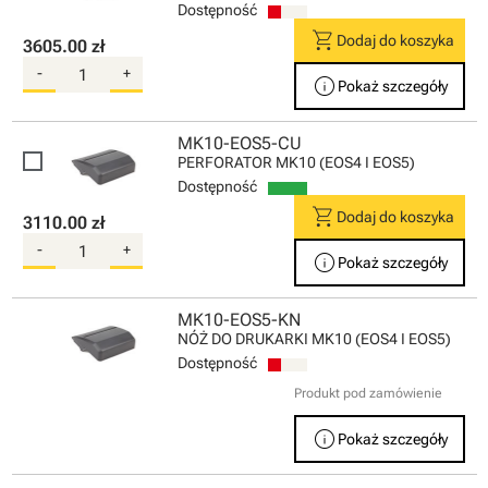
Dostępność
shopping_cart
Dodaj do koszyka
3605.00 zł
-
+
info
Pokaż szczegóły
MK10-EOS5-CU
PERFORATOR MK10 (EOS4 I EOS5)
Dostępność
shopping_cart
Dodaj do koszyka
3110.00 zł
-
+
info
Pokaż szczegóły
MK10-EOS5-KN
NÓŻ DO DRUKARKI MK10 (EOS4 I EOS5)
Dostępność
Produkt pod zamówienie
info
Pokaż szczegóły