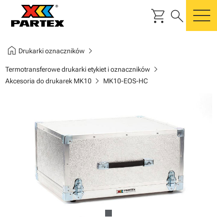
shopping_cart
search
m
home
chevron_right
Drukarki oznaczników
chevron_right
Termotransferowe drukarki etykiet i oznaczników
chevron_right
Akcesoria do drukarek MK10
MK10-EOS-HC