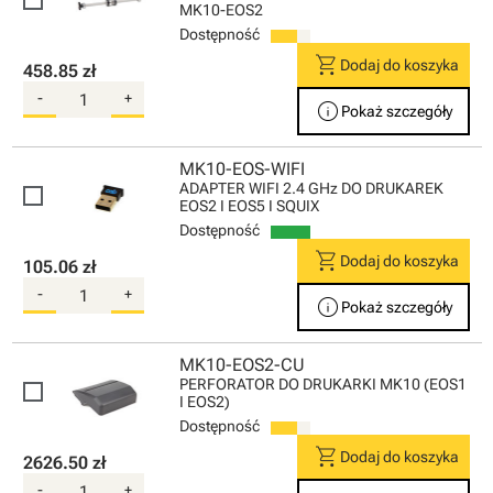
MK10-EOS2
Dostępność
shopping_cart
Dodaj do koszyka
458.85 zł
-
+
info
Pokaż szczegóły
MK10-EOS-WIFI
ADAPTER WIFI 2.4 GHz DO DRUKAREK
EOS2 I EOS5 I SQUIX
Dostępność
shopping_cart
Dodaj do koszyka
105.06 zł
-
+
info
Pokaż szczegóły
MK10-EOS2-CU
PERFORATOR DO DRUKARKI MK10 (EOS1
I EOS2)
Dostępność
shopping_cart
Dodaj do koszyka
2626.50 zł
-
+