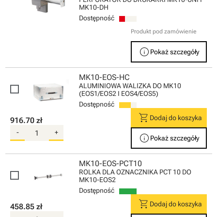
MK10-DH
Dostępność
Produkt pod zamówienie
info
Pokaż szczegóły
MK10-EOS-HC
ALUMINIOWA WALIZKA DO MK10
(EOS1/EOS2 I EOS4/EOS5)
Dostępność
shopping_cart
Dodaj do koszyka
916.70 zł
-
+
info
Pokaż szczegóły
MK10-EOS-PCT10
ROLKA DLA OZNACZNIKA PCT 10 DO
MK10-EOS2
Dostępność
shopping_cart
Dodaj do koszyka
458.85 zł