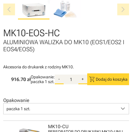
chevron_left
chevron_right
MK10-EOS-HC
ALUMINIOWA WALIZKA DO MK10 (EOS1/EOS2 I
EOS4/EOS5)
Akcesoria do drukarek z rodziny MK10.
Opakowanie:
shopping_cart
916.70 zł
-
+
Dodaj do koszyka
paczka
1 szt.
Opakowanie
keyboard_arrow_down
paczka 1 szt.
MK10-CU
PERFORATOR DO DRUKARKI MK10-UNI I