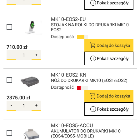
info
Pokaż szczegóły
MK10-EOS2-EU
STOJAK NA ROLKI DO DRUKARKI MK10-
EOS2
Dostępność
shopping_cart
Dodaj do koszyka
710.00 zł
-
+
info
Pokaż szczegóły
MK10-EOS2-KN
NÓŻ DO DRUKARKI MK10 (EOS1/EOS2)
Dostępność
shopping_cart
Dodaj do koszyka
2375.00 zł
-
+
info
Pokaż szczegóły
MK10-EOS5-ACCU
AKUMULATOR DO DRUKARKI MK10
(EOS4/EOS5-MOBILE)