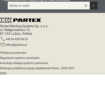
close
chevron_right
Partex Marking Systems Sp. z o.o.
ul. Małgorzatowo 1C
87-162 Lubicz, Polska
call
+48 56 659 08 02
mail
office@partex.pl
Polityka prywatności
Regulamin systemu zamówień
Instrukcja obsługi systemu zamówień
Strategia podatkowa grupy kapitałowej Partex:
2020
2021
2022
close
Twój koszyk
Szybki dostęp
Katalog produktów
MarkOnline
Aktualności