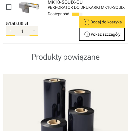
MK10-SQUIX-CU
PERFORATOR DO DRUKARKI MK10-SQUIX
Dostępność
shopping_cart
Dodaj do koszyka
5150.00 zł
-
+
info
Pokaż szczegóły
Produkty powiązane