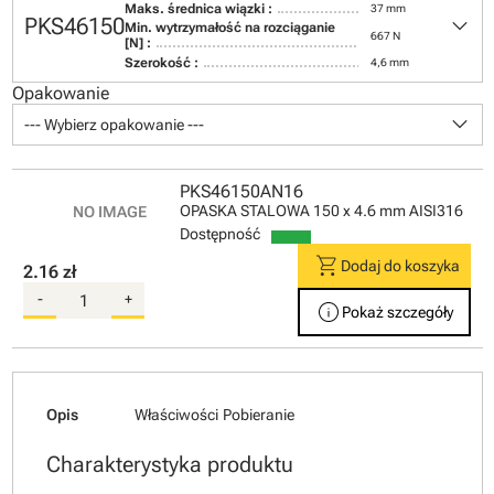
Maks. średnica wiązki :
37 mm
keyboard_arrow_down
PKS46150
Min. wytrzymałość na rozciąganie
667 N
[N] :
Szerokość :
4,6 mm
Opakowanie
keyboard_arrow_down
--- Wybierz opakowanie ---
PKS46150AN16
OPASKA STALOWA 150 x 4.6 mm AISI316
Dostępność
shopping_cart
Dodaj do koszyka
2.16 zł
-
+
info
Pokaż szczegóły
Opis
Właściwości
Pobieranie
Charakterystyka produktu