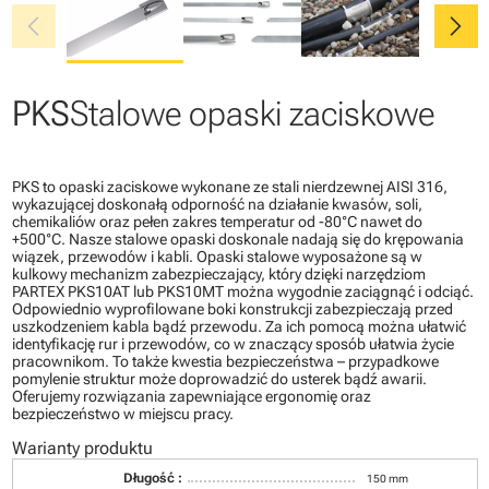
chevron_left
chevron_right
PKS
Stalowe opaski zaciskowe
PKS to opaski zaciskowe wykonane ze stali nierdzewnej AISI 316,
wykazującej doskonałą odporność na działanie kwasów, soli,
chemikaliów oraz pełen zakres temperatur od -80°C nawet do
+500°C. Nasze stalowe opaski doskonale nadają się do krępowania
wiązek, przewodów i kabli. Opaski stalowe wyposażone są w
kulkowy mechanizm zabezpieczający, który dzięki narzędziom
PARTEX PKS10AT lub PKS10MT można wygodnie zaciągnąć i odciąć.
Odpowiednio wyprofilowane boki konstrukcji zabezpieczają przed
uszkodzeniem kabla bądź przewodu. Za ich pomocą można ułatwić
identyfikację rur i przewodów, co w znaczący sposób ułatwia życie
pracownikom. To także kwestia bezpieczeństwa – przypadkowe
pomylenie struktur może doprowadzić do usterek bądź awarii.
Oferujemy rozwiązania zapewniające ergonomię oraz
bezpieczeństwo w miejscu pracy.
Warianty produktu
Długość :
150 mm