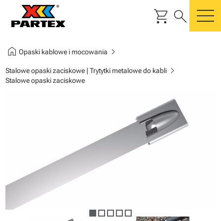
shopping_cart
search
m
home
chevron_right
Opaski kablowe i mocowania
chevron_right
Stalowe opaski zaciskowe | Trytytki metalowe do kabli
Stalowe opaski zaciskowe