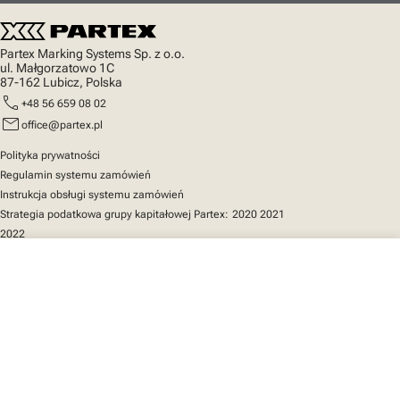
Partex Marking Systems Sp. z o.o.
ul. Małgorzatowo 1C
87-162 Lubicz, Polska
call
+48 56 659 08 02
mail
office@partex.pl
Polityka prywatności
Regulamin systemu zamówień
Instrukcja obsługi systemu zamówień
Strategia podatkowa grupy kapitałowej Partex:
2020
2021
2022
close
Twój koszyk
Szybki dostęp
Katalog produktów
MarkOnline
Aktualności
Wsparcie
O nas