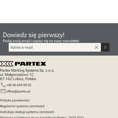
Dowiedz się pierwszy!
Podaj swój email i zapisz się na nasz newsletter
close
chevron_right
Partex Marking Systems Sp. z o.o.
ul. Małgorzatowo 1C
87-162 Lubicz, Polska
call
+48 56 659 08 02
mail
office@partex.pl
Polityka prywatności
Regulamin systemu zamówień
Instrukcja obsługi systemu zamówień
Strategia podatkowa grupy kapitałowej Partex:
2020
2021