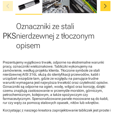
chevron_left
chevron_right
Oznaczniki ze stali
PKS
nierdzewnej z tłoczonym
opisem
Prezentujemy wyjątkowo trwałe, odporne na ekstremalne warunki
pracy, oznaczniki wieloznakowe. Tabliczki wykonujemy na
zamówienie, według projektu klienta. Tłoczone symbole ze stali
nierdzewnej AISI 316L służą do identyfikacji przewodów, kabli i
urządzeń wszędzie tam, gdzie ze względu na panujące trudne
warunki wymagana jest najwyższa trwałość oraz czytelność opisów.
Oznaczniki są odporne na ogień, wodę, wilgoć oraz korozję, dzięki
czemu znajdują zastosowanie w przemyśle morskim, górniczym,
petrochemicznym, kolejowym, a także spożywczym czy
farmaceutycznym. Spersonalizowane panele mocowane są do kabli,
rur czy węży za pomocą stalowych opasek, nitów lub wkrętów.
Korzystając z naszego kreatora zaprojektowanie tabliczek jest proste i