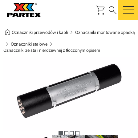
shopping_cart
search
m
home
chevron_right
Oznaczniki przewodów i kabli
Oznaczniki montowane opaską
chevron_right
chevron_right
Oznaczniki stalowe
Oznaczniki ze stali nierdzewnej z tłoczonym opisem